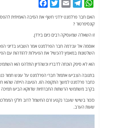
F
T
E
T
W
a
w
m
el
h
האם חבר פרלמנט ירדני חשף את הסיבה האמיתית להפסק
c
itt
ai
e
at
קונסיפרטור ?
e
er
l
g
s
זו השאלה שמעסיקה רבים כיום בירדן.
b
ra
A
o
m
p
אוסמה אל עג'רמה חבר הפרלמנט אמר השבוע בדיוני הפר
השלטונות במאמץ להכשיל את הפעילות להזדהות עם הפלס
o
p
k
הוא לא סיפק הוכחה לדבריו וכשהדיון התלהט הוא השתמש 
בתגובה הצביעו אתמול חברי הפרלמנט על עונש חמור כנג
כחבר פרלמנט למשך התקופה הזו. הטענה הייתה שהוא חרג מת
בקרב משתמשי הרשתות החברתיות שדווקא הביעו תמיכה ב
כזכור בשישי שעבר נקטע זרם החשמל לרוב חלקי הממלכ
שעות הערב.