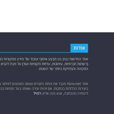
o
m
p
o
p
k
אודות
אתר החדשות נציב.נט מבצע איסוף ועיבוד של מידע ממקורות המוד
(רשתות חברתיות, עיתונות, עדויות מקומיות ועוד) על מנת להבי
המקיפה והמדויקת ביותר של השטח.
אתר Nziv.net מכבד את זכויות היוצרים ועושה מאמצים לאיתור 
ביצירות הכלולות בכתבות. אם זיהית יצירה שאתה בעל הזכויות בה ו
להסירה מהכתבה, אנא פנה אלינו
למייל