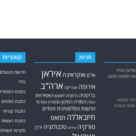
תגיות
קטגוריות
יעין הגלוי
איראן
חדשות מהעולם
אוקראינה
או"ם
א את תמונת המצב
כללי
ארה"ב
אירופה
אפריקה
כתבות היסטוריה
בריטניה
האמירויות
גרמניה
דאעש
בעלי הזכויות
כתבות מומחים
המזרח התיכון
המפרץ הפרסי
הגולן
אתה מעוניין
הרשות הפלסטינית
חות'ים
כתבות קצרות
חיזבאללה
חמאס
כתבות ראשיות
טורקיה
טכנולוגיה
ירדן
טילים
סקירות תשתית