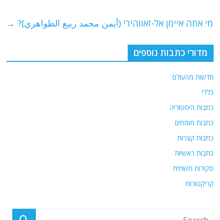
o
p
מי אתה איימן אל-זאווהירי (أيمن محمد ربيع الظواهري)?
→
k
מדורי כתבות נוספים
חדשות מהעולם
כללי
כתבות היסטוריה
כתבות מומחים
כתבות קצרות
כתבות ראשיות
סקירות תשתית
קריקטורות