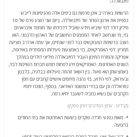
חיזבאללה
הרשויות בארה"ב אינן מרפות גם בימים אלה מהניסיונות לייבש
כספית את ארגון הטרור של חיזבאללה. ביום שני הוצע פרס של 10
מיליון דולר למי שיביא מידע שיוביל ללכידתו של מוחמד איבראהים
בזי, מי שנחשב לאחד המממנים החשובים של הארגון הלבנוני. הוא
הוצב ברשימת המבוקשים כבר לפני שנתיים, אך עתה ארה"ב מציעה
תמריץ. לפי האמריקאים, בזי באמצעות פעילותו המסחרית באירופה,
אפריקה והמזרח התיכון העביר לחיזבאללה מיליוני דולרים במהלך
השנים האחרונות. האמריקאים זיהו לפחות חמש חברות השייכות לבזי,
באמצעותן הוא פועל. בין השאר זוהתה פעילותו בבלגיה, בלבנון
ובעיראק. לפי הידוע, בזי נהנה מיחסים אישיים קרובים עם חסן
נסראללה וכן עם בכירי המשטר האיראני. בנוסף, הוזכרו יחסיו
הקרובים עם נשיא גמביה לשעבר יחיא ג'מה.
(קרדיט : ערוץ הטלגרם דורון פסקין)
*- מאות נפגעי חרדה פוקדים בשעות האחרונות את בתי החולים
ברצועה .
*- ד"ר עאד יאגי, מנהל המרכז הרפואי הפלסטיני בעזה VICE