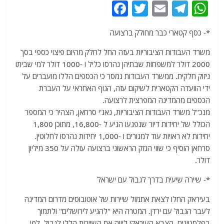
F
T
E
T
W
a
w
m
el
h
*- כסף קטארי כבר מחולק ברצועה
c
itt
ai
e
at
e
er
l
g
s
משרד העבודות הציבוריות בעזה החל לחלק מהיום פיצוי כספי בסך
2000 דולר למשפחות שבתיהן נהרסו כליל ו -1000 דולר למי שביתו
b
ra
A
ניזוק חלקית. ממשרד העבודות נמסר כי הכספים הללו מועברים על
o
m
p
ידי הוועדה הקטארית לשיקום עזה, הגוף האחראי על העברת
o
p
הכספים מהמדינה המפרצית לרצועה.
מנכ"ל משרד העבודות הציבוריות, נאג'י סרחאן, הצהיר כי המספר
k
הכולל של יחידות דיור שנפגעו הגיע ל -16,800, מתוכן 1,800
יחידות לא ראויות עוד למגורים ו -1,000 יחידות נהרסו לחלוטין.
סרחאן הוסיף כי שווי הנזק הראשוני ברצועה עולה על 350 מיליון
דולר.
*- שיירה שיעית בדרך לגבול עם ישראל
בעיראק החלו לצאת אתמול שיירות של אוטובוסים מדרום המדינה
לעבר הגבול עם ירדן. המטרה היא "להגיע לירושלים" ולתמוך
בפלסטינים. הצבא העיראקי ליווה את השיירות הללו לגבול. לפי