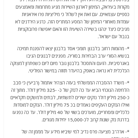
מקורות בעיראק, המימון לארגון השיירות מגיע מתרומות ומאמצעים
כספיים עצמאיים. עם זאת אין לשלול כי מיליציות פרו איראניות
עומדות מאחורי המימון של המסע המתריס הזה. כרגע הירדנים לא
מגיבים כיצד ינהגו בשיירה השיעית הזו והאם יאפשרו פרובוקציות
בגבול עם ישראל.
*- מהומות רחוב בלבנון: תומכי אסד בלבנון יצאו להפגנת תמיכה
בנשיא הסורי ערב הבחירות בסוריה. מפגינים לבנונים הגיבו
באגרסיביות. הזעם והתסכול בלבנון גובר מיום ליום כשפתרון למצוקה
הכלכלית לא נראה באופק בהיעדר תזוזה במישור הפוליטי.
*- משרד ההסברה הממשלתי בעזה הצהיר אתמול (רביעי) כי סבב
הלחימה הנוכחי הביא עד כה לנזק של כ- -325 מיליון דולר. מתוך זה
כ-250 מיליון דולר נזקים ישירים לתשתיות, לבתים ולמשקים חקלאיים
ואילו הנזקים העקיפים נאמדים בכ 75 מיליון דולר. הנזקים למוסדות
כלכליים ומסחריים, מוערכים בשווי של 40 מיליון דולר. עד כה נפגעו
בדרגת נזק שונות קרוב לכ-15,000 יחידות מגורים.
*- ארה"ב מציעה פרס נדיב למי שיביא מידע על מממן זה של