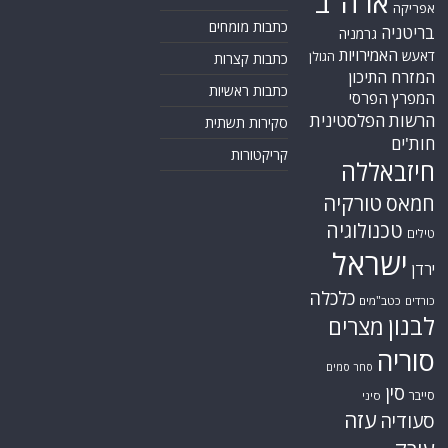
ארה"ב
אפריקה
כתבות מומחים
בריטניה
גרמניה
האמירויות
דאעש
הגולן
כתבות קצרות
המזרח התיכון
כתבות ראשיות
המפרץ הפרסי
הרשות הפלסטינית
סקירות תשתית
חות'ים
קריקטורות
חיזבאללה
טורקיה
חמאס
טכנולוגיה
טילים
ישראל
ירדן
כלכלה
כורדים
כטב"מים
לבנון
מצרים
סוריה
סחר סמים
סין
סייבר
סיני
עזה
סעודיה