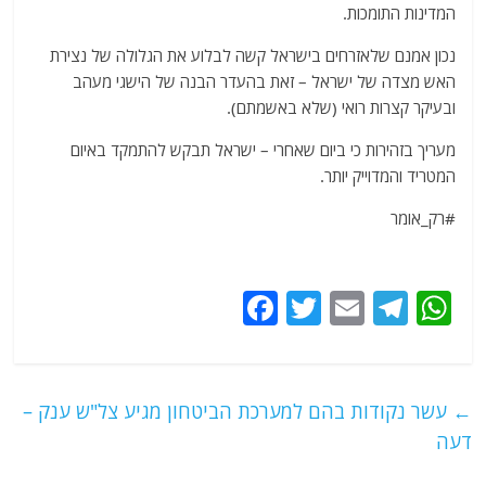
המדינות התומכות.
נכון אמנם שלאזרחים בישראל קשה לבלוע את הגלולה של נצירת
האש מצדה של ישראל – זאת בהעדר הבנה של הישגי מעהב
ובעיקר קצרות רואי (שלא באשמתם).
מעריך בזהירות כי ביום שאחרי – ישראל תבקש להתמקד באיום
המטריד והמדוייק יותר.
#רק_אומר
F
T
E
T
W
a
w
m
el
h
c
itt
ai
e
at
e
er
l
g
s
←
עשר נקודות בהם למערכת הביטחון מגיע צל"ש ענק –
b
ra
A
דעה
o
m
p