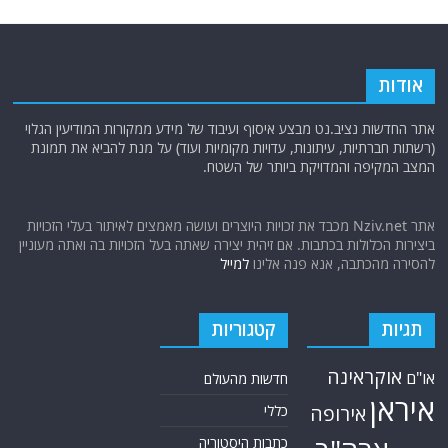
אודות
אתר החדשות נציב.נט מבצע איסוף ועיבוד של מידע ממקורות המודיעין הגלוי
(רשתות חברתיות, עיתונות, עדויות מקומיות ועוד) על מנת להביא את תמונת
המצב המקיפה והמדויקת ביותר של השטח.
אתר Nziv.net מכבד את זכויות היוצרים ועושה מאמצים לאיתור בעלי הזכויות
ביצירות הכלולות בכתבות. אם זיהית יצירה שאתה בעל הזכויות בה ואתה מעוניין
להסירה מהכתבה, אנא פנה אלינו
למייל
תגיות
קטגוריות
אוקראינה
או"ם
חדשות מהעולם
איראן
אירופה
כללי
כתבות היסטוריה