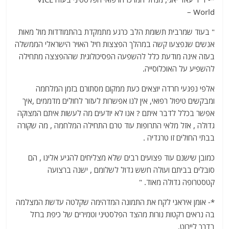
World –
" בעוד שמרבית תשומת הלב כרגע מתמקדת בהתמודדות מול מאות
אנשים שנפצעו קשה במהלך הפצצות חיל האויר הישראלי הממשלה
בעזה אינה מודעת כלל להשפעה הפסיכולוגית שההפצצה מתחילה
להשפיע על האוכלוסייה.
אלפי נפגעי חרדה יוצאים כעת ממקום מסתורם בזמן המלחמה
ומבקשים טיפול רפואי, אין לנו אפשרות לעזור לחולים מדממים ,איך
אפשר בכלל לדבר איתם ? אנו לא יודעים מה לעשות איתם המצוקה
גדולה , אזל מלאי התרופות עוד טרם התחילה המלחמה , מה שקורה
בבתי החולים זו טרגדיה .
כמובן שישנם עוד פצועים רבים שלא מצליחים להגיע אלינו , הם
סובלים בביתם ועולה חשש גדול לשלומם , ישנה ברצועה
קטסטרופה גדולה מאוד. "
*- אומן איראני לקח את התמונה המדהימה שקלטה עדשת המצלמה
בה נראים רקטות נורות מהצד הפלסטיני וטמירים של כיפת ברזל
בדרך ליירוט,