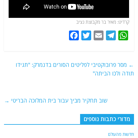
קרדיט: מאיר בר מקבוצת נציב
F
T
E
T
W
a
w
m
el
h
c
itt
ai
e
at
e
er
l
g
s
←
מסר פרובוקטיבי לפליטים הסורים בדנמרק: "תגידו
b
ra
A
תודה ולכו הביתה"
o
m
p
o
p
שוב תחקיר מביך עבור בית המלוכה הבריטי
→
k
מדורי כתבות נוספים
חדשות מהעולם