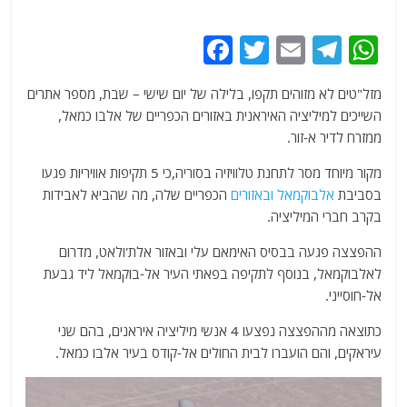
F
T
E
T
W
a
w
m
el
h
מזל"טים לא מזוהים תקפו, בלילה של יום שישי – שבת, מספר אתרים
c
itt
ai
e
at
השייכים למיליציה האיראנית באזורים הכפריים של אלבו כמאל,
e
er
l
g
s
ממזרח לדיר א-זור.
b
ra
A
מקור מיוחד מסר לתחנת טלוויזיה בסוריה,כי 5 תקיפות אוויריות פגעו
o
m
p
בסביבת
אלבוקמאל ובאזורים
הכפריים שלה, מה שהביא לאבידות
o
p
בקרב חברי המיליציה.
k
ההפצצה פגעה בבסיס האימאם עלי ובאזור אלת'ולאט, מדרום
לאלבוקמאל, בנוסף לתקיפה בפאתי העיר אל-בוקמאל ליד גבעת
אל-חוסייני.
כתוצאה מההפצצה נפצעו 4 אנשי מיליציה איראנים, בהם שני
עיראקים, והם הועברו לבית החולים אל-קודס בעיר אלבו כמאל.