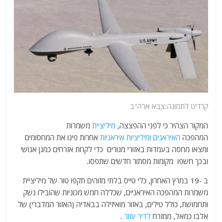
קרדיט לתמונה:צבא ארה"ב
המקור הצהיר כי לפני ההפצצה,
מיליציית
משמרות
המהפכה
האיראנים ומיליציות איראניות
אחרות פינו את המחסומים
ומצאו מחסה בעמדות באזורי מגורים כדי לקחת אזרחים כמגן אנושי
ובכך חשפו מקומות מסתור חדשים שתפסו.
ב -19 במרץ האחרון, כלי טייס בלתי מזוהים תקפו טור של מיליציית
משמרות המהפכה האיראניים, שכללה חמש מכוניות שהובילו נשק
ותחמושת, כולל טילים, באזור מואיזילה בבאדיה (האזור המדברי) של
אלבו כמאל, ממזרח
לדיר עזור
.