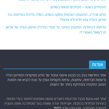
מפסידים בשטח – מכתיבים תנאים בשולחן
מדוע ארה"ב, המעצמה הצבאית החזקה בעולם, כשלה מדינית במלחמה נגד
איראן, בעלת צבא חלש ולא איכותי?
מלחמה דיגיטלית: מתקפת הסייבר על סמלי הכלכלה ומימון הטרור של איראן.
מי לעזאזל מאחורי ?!
אודות
אתר החדשות נציב.נט מבצע איסוף ועיבוד של מידע ממקורות המודיעין הגלוי
(רשתות חברתיות, עיתונות, עדויות מקומיות ועוד) על מנת להביא את תמונת
המצב המקיפה והמדויקת ביותר של השטח.
אתר Nziv.net מכבד את זכויות היוצרים ועושה מאמצים לאיתור בעלי הזכויות
ביצירות הכלולות בכתבות. אם זיהית יצירה שאתה בעל הזכויות בה ואתה מעוניין
להסירה מהכתבה, אנא פנה אלינו
למייל