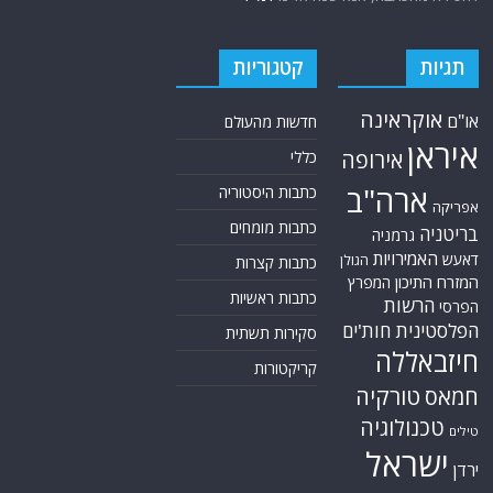
תגיות
קטגוריות
אוקראינה
או"ם
חדשות מהעולם
איראן
אירופה
כללי
ארה"ב
כתבות היסטוריה
אפריקה
כתבות מומחים
בריטניה
גרמניה
האמירויות
דאעש
הגולן
כתבות קצרות
המזרח התיכון
המפרץ
כתבות ראשיות
הרשות
הפרסי
הפלסטינית
חות'ים
סקירות תשתית
חיזבאללה
קריקטורות
טורקיה
חמאס
טכנולוגיה
טילים
ישראל
ירדן