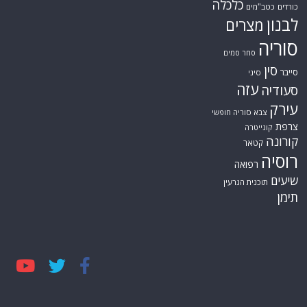
כלכלה
כורדים
כטב"מים
לבנון
מצרים
סוריה
סחר סמים
סין
סייבר
סיני
עזה
סעודיה
עירק
צבא סוריה חופשי
צרפת
קונייטרה
קורונה
קטאר
רוסיה
רפואה
שיעים
תוכנית הגרעין
תימן