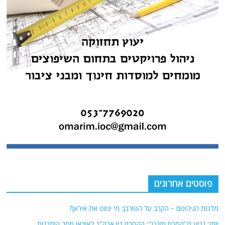
פוסטים אחרונים
מלכות הגיהינום – הקרב על הטורבן: מי ינווט את איראן?
יותר גרוע מ"הסכם מינכן": ההסכם בין ארה"ב לאיראן חסר היתכנות