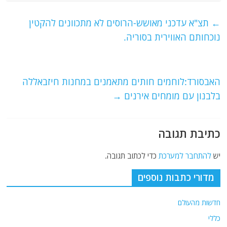
c
itt
ai
e
at
e
er
l
g
s
←
תצ"א עדכני מאושש-הרוסים לא מתכוונים להקטין
b
ra
A
נוכחותם האווירית בסוריה.
o
m
p
o
p
האבסורד:לוחמים חותים מתאמנים במחנות חיזבאללה
k
בלבנון עם מומחים אירנים
→
כתיבת תגובה
יש
להתחבר למערכת
כדי לכתוב תגובה.
מדורי כתבות נוספים
חדשות מהעולם
כללי