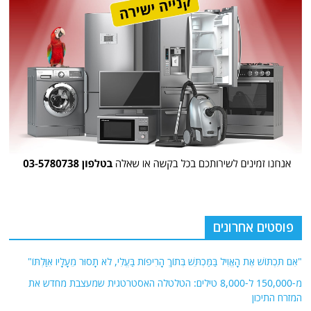
פוסטים אחרונים
"אִם תִּכְתּוֹשׁ אֶת הָאֱוִיל בַּמַּכְתֵּשׁ בְּתוֹךְ הָרִיפוֹת בַּעֱלִי, לֹא תָסוּר מֵעָלָיו אִוַּלְתּוֹ"
מ-150,000 ל-8,000 טילים: הטלטלה האסטרטגית שמעצבת מחדש את
המזרח התיכון