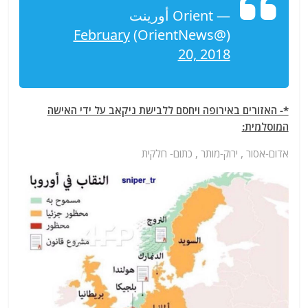
— Orient أورينت
February
(@OrientNews)
20, 2018
*- האזורים באירופה ויחסם ללבישת ניקאב על ידי האישה
המוסלמית:
אדום-אסור , ירוק-מותר , כתום- חלקית