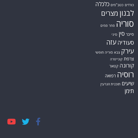
כלכלה
כורדים
כטב"מים
לבנון
מצרים
סוריה
סחר סמים
סין
סייבר
סיני
עזה
סעודיה
עירק
צבא סוריה חופשי
צרפת
קונייטרה
קורונה
קטאר
רוסיה
רפואה
שיעים
תוכנית הגרעין
תימן