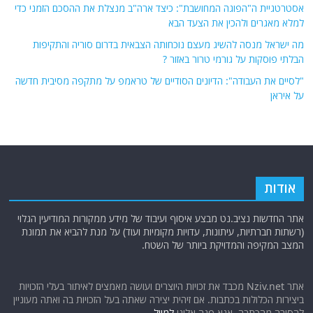
אסטרטגיית ה"הפוגה המחושבת": כיצד ארה"ב מנצלת את ההסכם הזמני כדי
למלא מאגרים ולהכין את הצעד הבא
מה ישראל מנסה להשיג מעצם נוכחותה הצבאית בדרום סוריה והתקיפות
הבלתי פוסקות על גורמי טרור באזור ?
"לסיים את העבודה": הדיונים הסודיים של טראמפ על מתקפה מסיבית חדשה
על איראן
אודות
אתר החדשות נציב.נט מבצע איסוף ועיבוד של מידע ממקורות המודיעין הגלוי
(רשתות חברתיות, עיתונות, עדויות מקומיות ועוד) על מנת להביא את תמונת
המצב המקיפה והמדויקת ביותר של השטח.
אתר Nziv.net מכבד את זכויות היוצרים ועושה מאמצים לאיתור בעלי הזכויות
ביצירות הכלולות בכתבות. אם זיהית יצירה שאתה בעל הזכויות בה ואתה מעוניין
להסירה מהכתבה, אנא פנה אלינו
למייל