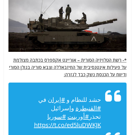
*- רשת הטלויזיה הסורית – אוריינט אקספרס בכתבה מצולמת
על פעילות אינטנסיבית של החיזבאללה וצבא סוריה בגולן הסורי
ודיווח על הכנסת נשק כבד לגזרה:
حشد للنظام و
#إيران
في
#القنيطرة
وإسرائيل
تحذر
#أورينت
#سوريا
https://t.co/ed5luDWKJK