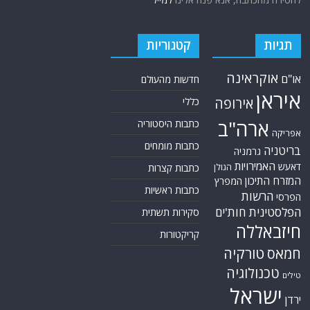
תגיות
קטגוריות
אוקראינה
או"ם
חדשות מהעולם
איראן
אירופה
כללי
ארה"ב
כתבות היסטוריה
אפריקה
כתבות מומחים
בריטניה
גרמניה
האמירויות
דאעש
הגולן
כתבות קצרות
המזרח התיכון
המפרץ
כתבות ראשיות
הרשות
הפרסי
הפלסטינית
חות'ים
סקירות תשתית
חיזבאללה
קריקטורות
טורקיה
חמאס
טכנולוגיה
טילים
ישראל
ירדן