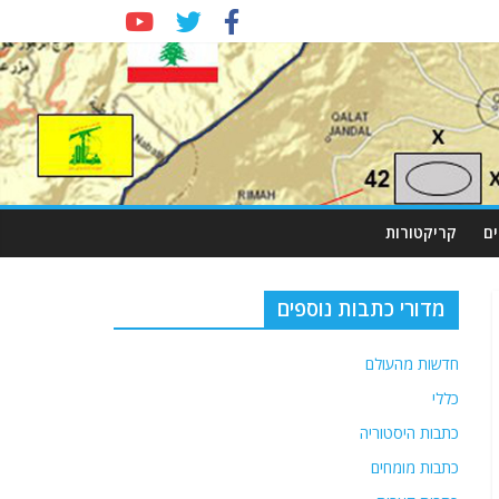
ם
קריקטורות
מדורי כתבות נוספים
חדשות מהעולם
כללי
כתבות היסטוריה
כתבות מומחים