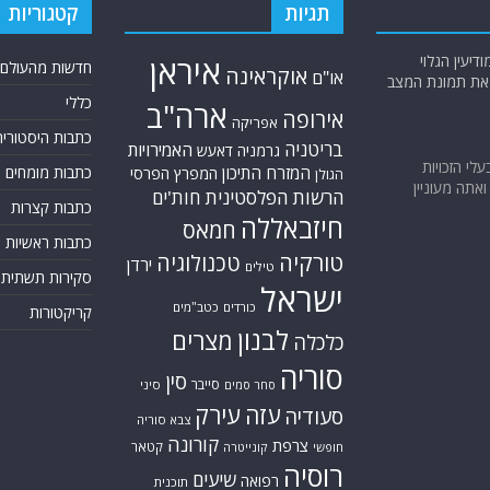
תגיות
קטגוריות
יעין הגלוי
איראן
חדשות מהעולם
אוקראינה
או"ם
א את תמונת המצב
כללי
ארה"ב
אירופה
אפריקה
כתבות היסטוריה
בריטניה
האמירויות
גרמניה
דאעש
בעלי הזכויות
המזרח התיכון
כתבות מומחים
המפרץ הפרסי
הגולן
אתה מעוניין
הרשות הפלסטינית
חות'ים
כתבות קצרות
חיזבאללה
חמאס
כתבות ראשיות
טורקיה
טכנולוגיה
ירדן
טילים
סקירות תשתית
ישראל
כורדים
כטב"מים
קריקטורות
לבנון
מצרים
כלכלה
סוריה
סין
סייבר
סיני
סחר סמים
עזה
עירק
סעודיה
צבא סוריה
קורונה
צרפת
קטאר
חופשי
קונייטרה
רוסיה
שיעים
רפואה
תוכנית