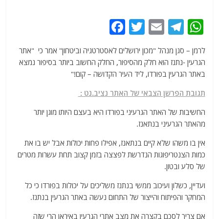
F
T
E
T
W
a
w
m
el
h
לרמן – סגן מנהל "מכון ירושלים לאסטרטגיה וביטחון" אמר כי "אתר
c
itt
ai
e
at
הגרעין -נתנז הוא חלק מהסיפור, החלק החשוב ביותר בסיפור נמצא
e
er
l
g
s
באתר הגרעין בפורדו, ליד העיר הקדושה – קום!"
b
ra
A
תגובת הפרשן הצבאי של האתר נציב.נט :
o
m
p
החשיבות של האתר הגרעיני בפורדו היא בעצם היותו מוגן יותר
o
p
מהאתר הגרעיני בנתאנז.
k
אין בו משהו שלא קיים בנתאנז, אפילו פחות יכולות אבל יש בו את
כמות הצנטריפוגות הנדרשת לפצצה בזמן קצוב תחת עשרות מטרים
של סלע ובטון.
ועדיין, כשלון ועיכוב ממשי בנתנז משליכים על יכולות בפורדו כי כל
המחקר והפיתוח והייצור של התחום נעשה באתר הגרעין בנתנז.
אם צריך לסכם בקצרה את מצב אתרי הגרעין באיראן הרי שזה