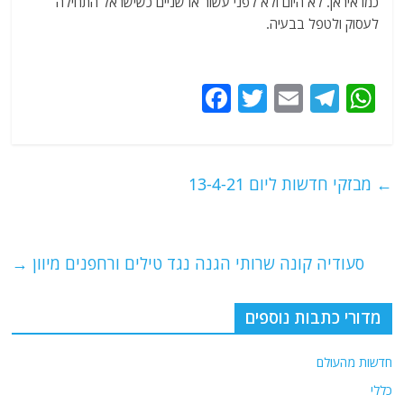
כמו איראן. לא היום ולא לפני עשור או שניים כשישראל התחילה
לעסוק ולטפל בבעיה.
F
T
E
T
W
a
w
m
el
h
c
itt
ai
e
at
e
er
l
g
s
←
מבזקי חדשות ליום 13-4-21
b
ra
A
o
m
p
o
p
סעודיה קונה שרותי הגנה נגד טילים ורחפנים מיוון
→
k
מדורי כתבות נוספים
חדשות מהעולם
כללי