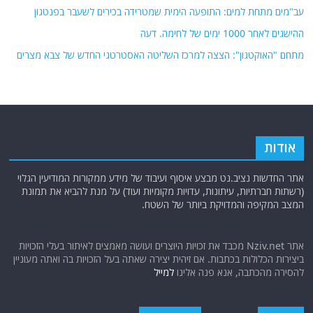
עב"מים מתחת למים: התופעה הימית שמטרידה בכירים לשעבר בפנטגון
ההישגים לאחר 1000 ימים של לחימה. דעה
מתחם "האוקטגון": הצצה למרכז השליטה האסטרטגי החדש של צבא מצרים
אודות
אתר החדשות נציב.נט מבצע איסוף ועיבוד של מידע ממקורות המודיעין הגלוי
(רשתות חברתיות, עיתונות, עדויות מקומיות ועוד) על מנת להביא את תמונת
המצב המקיפה והמדויקת ביותר של השטח.
אתר Nziv.net מכבד את זכויות היוצרים ועושה מאמצים לאיתור בעלי הזכויות
ביצירות הכלולות בכתבות. אם זיהית יצירה שאתה בעל הזכויות בה ואתה מעוניין
להסירה מהכתבה, אנא פנה אלינו
למייל