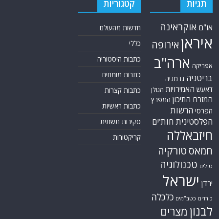
תגיות
קטגוריות
אוקראינה
או"ם
חדשות מהעולם
איראן
אירופה
כללי
ארה"ב
כתבות היסטוריה
אפריקה
כתבות מומחים
בריטניה
גרמניה
האמירויות
דאעש
הגולן
כתבות קצרות
המזרח התיכון
המפרץ
כתבות ראשיות
הרשות
הפרסי
הפלסטינית
חות'ים
סקירות תשתית
חיזבאללה
קריקטורות
טורקיה
חמאס
טכנולוגיה
טילים
ישראל
ירדן
כלכלה
כורדים
כטב"מים
לבנון
מצרים