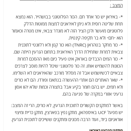
המצב :
*- באיראן יש כור אחד חם. הכור הפלוטוגני בבושהייר. הוא נמצא
תחת שליטה רוסית ולא ניתן לאיראנים למצות ממוטות הדלק
פלוטוניום מועשר ולכן הציר הזה לא מוגדר צבאי, אינו מטרה וכאמור
הוא ״חם״ ולא בר תקיפה קינטית.
*- כור מחקר בטהראן (TNRC) הוא כור קטן ולא רלוונטי לתוכנית
צבאית למרות שתחילת הדרך האיראנית בתחום הגרעין הייתה שם.
*- כור המים הכבדים באראק אינו פעיל כיום מאז ההסכם למרות
הכוונות להשמיש אותו. זה כור פלוטוגני שיכול להיות מוסב לצרכים
צבאיים לכשיושמש אבל זה מסלול מורכב שהאיראנים לא השלימו.
*- שאר האתרים הם אתרי ההעשרה בנתאנז ופורדו. הם לא כורים
ולא חמים. יש בהם חומר בקיע אבל בתצורה וכמות שלא יהוו אסון
גרעיני אזורי במקרה של פגיעה בהם.
באשר למתקנים הקשורים לתוכנית הגרעין, לא כורים, הרי זה המצב:
יש מפעל UCF באיספהאן, מתקן נפץ בפארצין, מתקן כריית ומיצוי
אוראניום ביוד, ועוד הרבה מכונים ומתקנים ששייכים לתוכנית הגרעין.