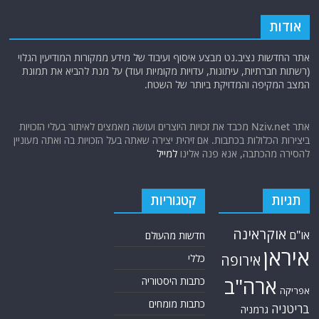
אודות
אתר החדשות נציב.נט מבצע איסוף ועיבוד של מידע ממקורות המודיעין הגלוי
(רשתות חברתיות, עיתונות, עדויות מקומיות ועוד) על מנת להביא את תמונת
המצב המקיפה והמדויקת ביותר של השטח.
אתר Nziv.net מכבד את זכויות היוצרים ועושה מאמצים לאיתור בעלי הזכויות
ביצירות הכלולות בכתבות. אם זיהית יצירה שאתה בעל הזכויות בה ואתה מעוניין
להסירה מהכתבה, אנא פנה אלינו
למייל
תגיות
קטגוריות
אוקראינה
או"ם
חדשות מהעולם
איראן
אירופה
כללי
ארה"ב
כתבות היסטוריה
אפריקה
כתבות מומחים
בריטניה
גרמניה