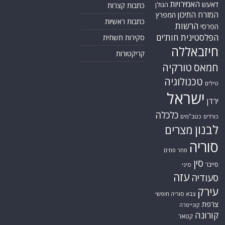
האמירויות
דאעש
הגולן
כתבות קצרות
המזרח התיכון
המפרץ
כתבות ראשיות
הרשות
הפרסי
הפלסטינית
חות'ים
סקירות תשתית
חיזבאללה
קריקטורות
טורקיה
חמאס
טכנולוגיה
טילים
ישראל
ירדן
כלכלה
כורדים
כטב"מים
לבנון
מצרים
סוריה
סחר סמים
סין
סייבר
סיני
עזה
סעודיה
עירק
צבא סוריה חופשי
צרפת
קונייטרה
קורונה
קטאר