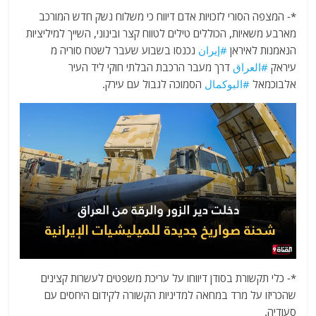
*-
המצפה הסורי לזכויות אדם דיווח כי משלוח נשק חדש המורכב
מארבע משאיות, הכוללים טילים לטווח קצר ובינוני, השייך למיליציות
הנאמנות לאיראן
#إيران
נכנסו בשבוע שעבר לשטח סוריה מ
עיראק
#العراق
דרך מעבר הרכבת הבלתי חוקי ליד העיר
אלבוכמאל
#البوكمال
הסמוכה לגבול עם עירק.
*- כלי תקשורת בסודן דיווחו על עריכת משפטים לעשרות קצינים
שהכריזו על מרד במחאה למדיניות הקשורה לקידום היחסים עם
סעודיה.