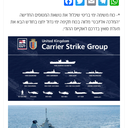
F
T
E
T
W
a
w
m
el
h
*- כוח משימה ימי בריטי שיכלול את נושאת המטוסים החדישה
c
itt
ai
e
at
"המלכה אליזבט" מלווה בכוח תקיפה ימי גדול יחצו בחודש הבא את
e
er
l
g
s
תעלת סואץ בדרכם לאוקייוס ההודי.
b
ra
A
o
m
p
o
p
k