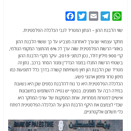
F
T
E
T
W
a
w
m
el
h
שווי הלבנת ההון – הנתון המטריד לגבי הכלכלה הפלסטינית.
c
itt
ai
e
at
e
er
l
g
s
מחקר עצמאי שנערך לאחרונה מצביע על כך ששווי הלבנת ההון
באזורי הרשות הפלסטינית שווה ערך לכ 6% מהתוצר המקומי הגולמי,
b
ra
A
קרי 900 מיליון דולר, נכון לנתוני 2019. עיקר מקרי הלבנת ההון
o
m
p
בשטחי הרשות התגלו במגזר הנדל"ן ומגזר הסחר ברכב. נתון זה
o
p
מטריד שכן הלבנת הון חוץ משחיתות קשורה בדרך כלל לתופעות כמו
מימון טרור ומימון ארגוני פשע.
k
הכלכלה הפלסטינית היא כר נוח להלבנת כספים שכן היא נשענת
במידה רבה על מזומנים. בנוסף יש נטייה להשתמש בחשבונות
אישיים למטרות מסחריות. אחת המסקנות של עורכי המחקר היא
שכדי לצמצם את היקף הלבנת ההון על הכלכלה הפלסטינית לפתח
כלי תשלום אלקטרוניים.