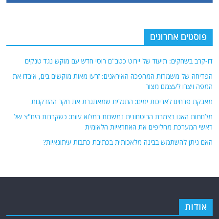
פוסטים אחרונים
דו-קרב בשחקים: תיעוד של יירוט כטב"ם רוסי חדש עם מוקש נגד טנקים
הפדיחה של משמרות המהפכה האיראנים: זרעו מאות מוקשים בים, איבדו את
המפה ויצרו לעצמם מצור
מאבקת פרחים לאריכות ימים: התגלית שמאתגרת את חקר ההזדקנות
מלחמות האגו בצמרת הביטחונית נמשכות במלוא עוזם: כשקרבות היח"צ של
ראשי המערכת מחליפים את האחראיות הלאומית
האם ניתן להשתמש בבינה מלאכותית בכתיבת כתבות עיתונאיות?
אודות