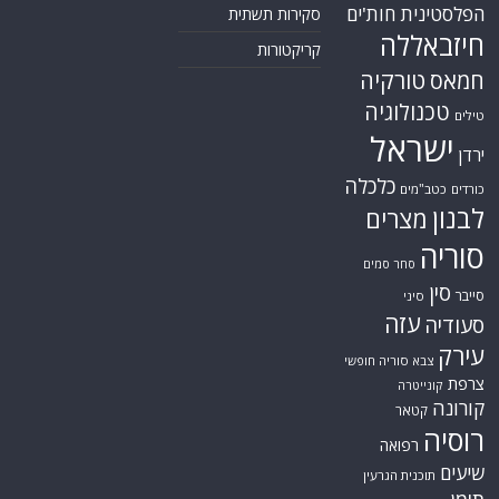
הפלסטינית
חות'ים
סקירות תשתית
חיזבאללה
קריקטורות
טורקיה
חמאס
טכנולוגיה
טילים
ישראל
ירדן
כלכלה
כורדים
כטב"מים
לבנון
מצרים
סוריה
סחר סמים
סין
סייבר
סיני
עזה
סעודיה
עירק
צבא סוריה חופשי
צרפת
קונייטרה
קורונה
קטאר
רוסיה
רפואה
שיעים
תוכנית הגרעין