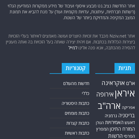
אתר החדשות נציב.נט מבצע איסוף ועיבוד של מידע ממקורות המודיעין הגלוי
(רשתות חברתיות, עיתונות, עדויות מקומיות ועוד) על מנת להביא את תמונת
המצב המקיפה והמדויקת ביותר של השטח.
אתר Nziv.net מכבד את זכויות היוצרים ועושה מאמצים לאיתור בעלי הזכויות
ביצירות הכלולות בכתבות. אם זיהית יצירה שאתה בעל הזכויות בה ואתה מעוניין
להסירה מהכתבה, אנא פנה אלינו
למייל
תגיות
קטגוריות
אוקראינה
או"ם
חדשות מהעולם
איראן
אירופה
כללי
ארה"ב
כתבות היסטוריה
אפריקה
כתבות מומחים
בריטניה
גרמניה
האמירויות
דאעש
הגולן
כתבות קצרות
המזרח התיכון
המפרץ
כתבות ראשיות
הרשות
הפרסי