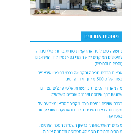
פוסטים אחרונים
נחשפה טכנולוגיה אמריקאית סודית ביותר: טילי נינג'ה
לחיסולים ממוקדים ללא חומרי נפץ נפלו לידי האיראנים
(והסינים והרוסים)
ארצות הברית תפסה והקפיאה נכסי קריפטו איראניים
בשווי של כ-500 מיליון דולר. פרטים
מה מאחורי הטענות כי עשרות אלפי פועלים מצריים
שהגיעו דרך אירופה וארה"ב עובדים בישראל?
רכבת אווירית "מיסתורית" מקהיר לסודאן מצביעה על
מעורבות צבאית מצרית הולכת ומעמיקה באזורי עימות
באפריקה
מצרים "משתעשעת" ברעיון השמדת הסכר האתיופי.
מומחים מזהירים מפני קטסטרופה ומלחמה אזורית