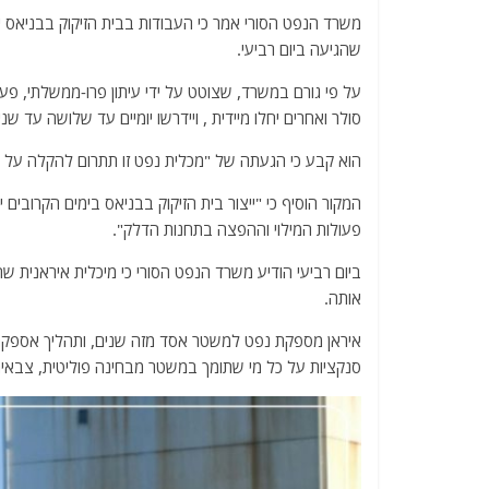
a
w
m
el
h
משרד הנפט הסורי אמר כי העבודות בבית הזיקוק בבניאס י
c
itt
ai
e
at
שהגיעה ביום רביעי.
e
er
l
g
s
על פי גורם במשרד, שצוטט על ידי עיתון פרו-ממשלתי, פעולו
b
ra
A
סולר ואחרים יחלו מיידית , ויידרשו יומיים עד שלושה עד שנ
o
m
p
הוא קבע כי הגעתה של "מכלית נפט זו תתרום להקלה על צו
o
p
k
המקור הוסיף כי "ייצור בית הזיקוק בבניאס בימים הקרובים י
פעולות המילוי וההפצה בתחנות הדלק".
ביום רביעי הודיע ​​משרד הנפט הסורי כי מיכלית איראנית ש
אותה.
איראן מספקת נפט למשטר אסד מזה שנים, ותהליך אספקת
סנקציות על כל מי שתומך במשטר מבחינה פוליטית, צבאית