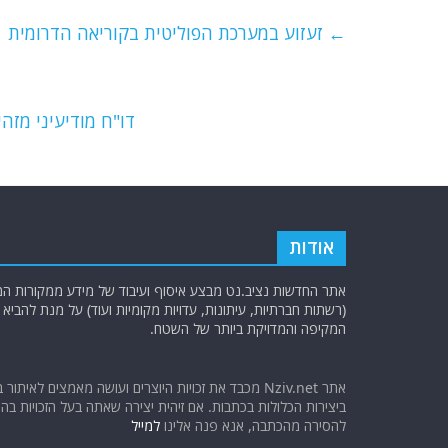
c
itt
ai
e
at
e
er
l
g
s
←
זעזוע במערכת הפוליטית בקוריאה הדרומית
b
ra
A
o
m
p
o
p
דו"ח מודיעיני מזהי
k
אודות
אתר החדשות נציב.נט מבצע איסוף ועיבוד של מידע ממקורות המוד
(רשתות חברתיות, עיתונות, עדויות מקומיות ועוד) על מנת להבי
המקיפה והמדויקת ביותר של השטח.
אתר Nziv.net מכבד את זכויות היוצרים ועושה מאמצים לאיתור 
ביצירות הכלולות בכתבות. אם זיהית יצירה שאתה בעל הזכויות בה ו
להסירה מהכתבה, אנא פנה אלינו
למייל