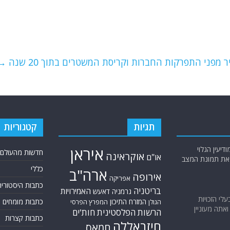
ר מפני התפרקות החברות וקריסת המשטרים בתוך 20 שנה
→
תגיות
קטגוריות
יעין הגלוי
איראן
חדשות מהעולם
אוקראינה
או"ם
א את תמונת המצב
כללי
ארה"ב
אירופה
אפריקה
כתבות היסטוריה
בריטניה
האמירויות
גרמניה
דאעש
בעלי הזכויות
המזרח התיכון
כתבות מומחים
המפרץ הפרסי
הגולן
אתה מעוניין
הרשות הפלסטינית
חות'ים
כתבות קצרות
חיזבאללה
חמאס