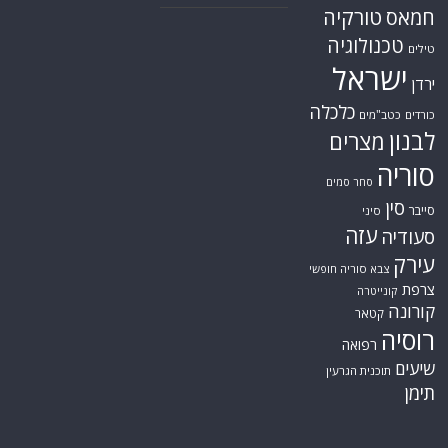
טורקיה
חמאס
טכנולוגיה
טילים
ישראל
ירדן
כלכלה
כורדים
כטב"מים
לבנון
מצרים
סוריה
סחר סמים
סין
סייבר
סיני
עזה
סעודיה
עירק
צבא סוריה חופשי
צרפת
קונייטרה
קורונה
קטאר
רוסיה
רפואה
שיעים
תוכנית הגרעין
תימן