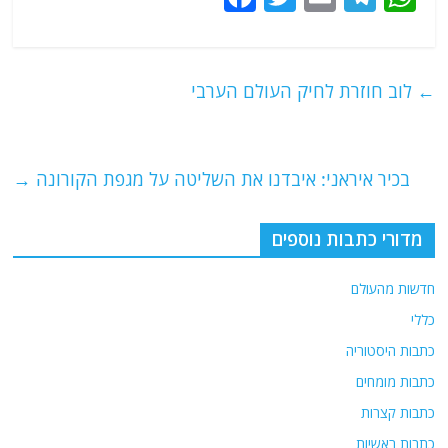
a
w
m
el
h
c
itt
ai
e
at
e
er
l
g
s
←
לוב חוזרת לחיק העולם הערבי
b
ra
A
o
m
p
o
p
בכיר איראני: איבדנו את השליטה על מגפת הקורונה
→
k
מדורי כתבות נוספים
חדשות מהעולם
כללי
כתבות היסטוריה
כתבות מומחים
כתבות קצרות
כתבות ראשיות