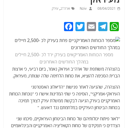
,
08/04/2021
Nziv
ארה"ב
עירק
F
T
E
T
W
a
w
m
el
h
c
itt
ai
e
at
e
er
l
g
s
מספר הכוחות האמריקאים בעירק ירד לכ -2,500 חיילים
b
ra
A
במהלך החודשים האחרונים
p
m
o
בהצהרה משותפת של ארה"ב ועיראק נאמר, ביום רביעי, כי ארצות
הברית הסכימה להוציא, את כוחות הלחימה שלה שנותרו, מעיראק.
o
p
ההצהרה, שהגיעה לאחר פגישות "הדיאלוג האסטרטגי
k
העיראקי-אמריקני", הוסיפה כי שתי המדינות אישרו כי "נוכחות הכוחות
האמריקניים בעירק הגיעה לבקשת ממשלת עירק לצורך תמיכה
בכוחות הביטחון העירקיים במלחמתם נגד דאעש. "
"לאור פיתוח יכולותיהם של כוחות הביטחון העיראקיים, סיכמו שני
הצדדים כי תפקידם של כוחות הקואליציה האמריקניים והבינלאומיים