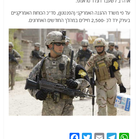
ארה"ב לשעבר דונלד טראמפ.
על פי משרד ההגנה האמריקני (הפנטגון), סד"כ הכוחות האמריקניים
בעירק ירד לכ -2,500 חיילים במהלך החודשים האחרונים.
F
T
E
T
W