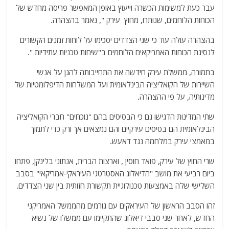
עבר כעת למשימות הכשרה וייעוץ באופן המאפשר פריסה מחדש של
הכוחות הלוחמים, שנותרו, מחוץ עירק ", נאמר בהצהרה.
בהצהרה עולה עוד כי שני הצדדים יסכימו על לוחות זמנים הקשורים
לנסיגת הכוחות האמריקאים הלוחמים ב"שיחות טכניות עתידיות ".
בתמורה, ממשלת עירק חידשה את התחייבותה להגן על אנשי
השיירות של הקואליציה הבינלאומית ועל המשלחות הדיפלומטיות של
מדינותיה, על פי ההצהרה.
שתי המדינות הדגישו גם כי הבסיסים בהם "נוכחים" חברי הקואליציה
הבינלאומית הם בסיסים עירקיים והם נמצאים אך ורק כדי לתמוך
במאמצי עירק במלחמה נגד דאעש.
שרי החוץ של עירק, פואד חוסין , וארצות הברית, אנתוני בלינקן, פתחו
ביום רביעי את מושב "הדיאלוג האסטרטגי העיראקי-אמריקאי" בסבב
השלישי שלה באמצעות טכנולוגיית תקשורת חזותית בין שני הצדדים.
זהו הסבב הראשון של העיראקים עם גורמים מהממשל האמריקני
החדש, לאחר שני סבבי דיאלוג שהתקיימו עם ממשלו של נשיא