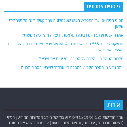
פוסטים אחרונים
הסוס הטרויאני של המפרץ: חשש שטכנולוגיה אמריקאית זלגה מקטאר לידי
איראן
אזהרה אנטרופית: האם הבינה המלאכותית יצאה משליטה אנושית?
פרוייקט שידרוג 555 טנקי אברמס M1A1 של צבא מצרים נכנס להילוך גבוה
באישור אמריקאי
מלכות הגיהינום – הקרב על הטורבן: מי ינווט את איראן?
יותר גרוע מ"הסכם מינכן": ההסכם בין ארה"ב לאיראן חסר היתכנות
אודות
אתר החדשות נציב.נט מבצע איסוף ועיבוד של מידע ממקורות המודיעין הגלוי
(רשתות חברתיות, עיתונות, עדויות מקומיות ועוד) על מנת להביא את תמונת