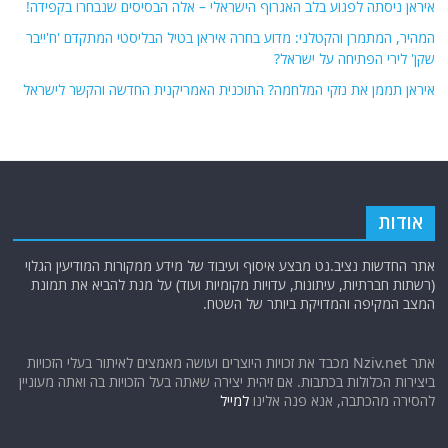
איראן ניסתה לפגוע בלב האגרוף הישראלי – אלה הבסיסים שנבחרו בקפידה!
המהיר, המתמרן והקטלני: מדוע בחרה איראן בטיל הבליסטי המתקדם 'ח'ייבר
שקן' לירי הפתיחה על ישראל?
איראן תממן את נזקי המלחמה? התוכנית האמריקנית החדשה והקשר לישראל
אודות
אתר החדשות נציב.נט מבצע איסוף ועיבוד של מידע ממקורות המודיעין הגלוי
(רשתות חברתיות, עיתונות, עדויות מקומיות ועוד) על מנת להביא את תמונת
המצב המקיפה והמדויקת ביותר של השטח.
אתר Nziv.net מכבד את זכויות היוצרים ועושה מאמצים לאיתור בעלי הזכויות
ביצירות הכלולות בכתבות. אם זיהית יצירה שאתה בעל הזכויות בה ואתה מעוניין
להסירה מהכתבה, אנא פנה אלינו
למייל