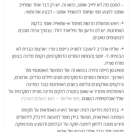
– הסכם כזה לא יחייב אותנו, כהוא זה. יש רק דבר אחד שמחייב
אותנו: למנוע ממי שחותר להשמיד אותנו – לבצע את זממו״.
*- ראש ממשלת הרשות מוחמד א-שתאייה אומר בדקות
האחרונות: יש לנו גירעון של מיליארד דולר. נצטרך ונהיה מוכנים
לצמצומים כואבים.
*- שליח ארה"ב לשעבר לסוריה ג'יימס ג'פרי: "ארצות הברית לא
הבטיחה ל- SDF (הכוחות הסורים הדמוקרטים) הקמת מדינה בצפון
מזרח סוריה.
וושינגטון הייתה זהירה בנושא זה של הממשל האוטונומי מול
הארגון". הכוחות הסורים הדמוקרטים מונים חיילים כורדים, ארמנים,
צ'רקסים וטורקמנים ונלחמו בשנים האחרונות כנגד המדינה
האיסלמית ותחריר א-שאם במטרה להקים מדינה סורית דמוקרטית על
שלל אוכלוסיותיה השונות.
(יוסי אליעזר – 301 העולם הערבי)
*- בהדלפת הידיעה לפיה ישראל היא זו האחראית על תקיפת
הספינה האיראנית, ממשל ביידן מוסר למעשה דירבלק לירושלים
ודורש ממנה ללחוץ לחיצה חזקה על הבלמים ולהמנע מהרפתקה
מקיפה יותר כנגד אתרי הגרעין של איראן.