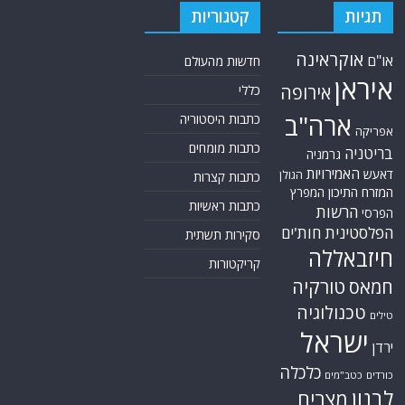
תגיות
קטגוריות
אוקראינה
או"ם
חדשות מהעולם
איראן
אירופה
כללי
ארה"ב
כתבות היסטוריה
אפריקה
כתבות מומחים
בריטניה
גרמניה
האמירויות
דאעש
הגולן
כתבות קצרות
המזרח התיכון
המפרץ
כתבות ראשיות
הרשות
הפרסי
הפלסטינית
חות'ים
סקירות תשתית
חיזבאללה
קריקטורות
טורקיה
חמאס
טכנולוגיה
טילים
ישראל
ירדן
כלכלה
כורדים
כטב"מים
לבנון
מצרים