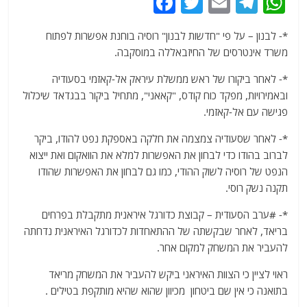
F
T
E
T
W
a
w
m
el
h
*- לבנון – על פי "חדשות לבנון" רוסיה בוחנת אפשרות לפתוח
c
itt
ai
e
at
משרד אינטרסים של החיזבאללה במוסקבה.
e
er
l
g
s
*- לאחר ביקורו של ראש ממשלת עיראק אל-קאזמי בסעודיה
b
ra
A
ובאמירויות, מפקד כוח קודס, "קאאני", מתחיל ביקור בבגדאד שיכלול
o
m
p
פגישה עם אל-קאזמי.
o
p
*- לאחר שסעודיה צמצמה את חלקה באספקת נפט להודו, ביקר
k
לברוב בהודו כדי לבחון את האפשרות למלא את הוואקום ואת ייצוא
הנפט של רוסיה לשוק ההודי, כמו גם לבחון את האפשרות שהודו
תקנה נשק רוסי.
*- #ערב הסעודית – קבוצת כדורגל איראנית מתקבלת בפרחים
בריאד, לאחר שבקשתה של ההתאחדות לכדורגל האיראנית נדחתה
להעביר את המשחק למקום אחר.
ראוי לציין כי הצוות האיראני ביקש להעביר את המשחק מריאד
בתואנה כי אין שם ביטחון מכיוון שהוא שהיא מותקפת בטילים .