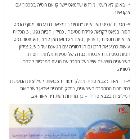
*- באופן לא רשמי, מורגש שחמאס יישר קו עם רוסיה בסכסוך עם
אוקראינה.
*- מכלית הנפט האיראנית "רומינה" נמצאת כרגע מול מסוף הנפט
הסורי בניאס לקראת פריקת מטענה , כמיליון חביות נפט . 3 מכליות
איראניות נוספות , דאראן , סאם 121 וארמאן 112 , העמוסות נפט
עושות כרגע את דרכן גם הן לסוריה עם מטענם של כ-2.5 ציליון
חביות נפט תחת אבטחה כבדה של ספינות מלחמה רוסיות .
האיראנים חוששים שישראל תסכל את הגעת המכליות שלהם
לסוריה.
*- דיר א-זור : צבא סוריה מחלק תעודות צבאיות למיליציות הנאמנות
למשמרות המהפכה האיראנים, כחלק מתכנית איראן לשלב את
המיליציות בצבא סוריה. – כך מדווחת רשת דיר א-זור 24.