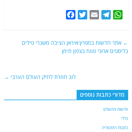
F
T
E
T
W
a
w
m
el
h
c
itt
ai
e
at
e
er
l
g
s
←
אתר חדשות במפרץ:איראן הציבה משגרי טילים
b
ra
A
בליסטים ארוכי טווח בצפון תימן
o
m
p
o
p
לוב חוזרת לחיק העולם הערבי
→
k
מדורי כתבות נוספים
חדשות מהעולם
כללי
כתבות היסטוריה