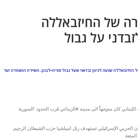
רה של החיזבאללה
דני על גבול
ישראלים שיירה של החיזבאללה שנעה לכיוון זבדאני שעל גבול סוריה-לבנון. השיירה הושמדה ועד
اللبناني كان متوجهاً الى مدينه #الزبداني قرب الحدود 'السورية
ان الحربي الإسرائيلي تستهدف رتل لميلشيا حزب الشيطان_الرجيم