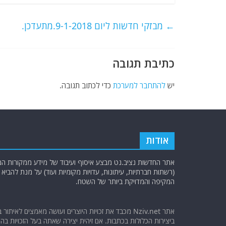
c
itt
ai
e
at
e
er
l
g
s
←
מבזקי חדשות ליום 9-1-2018.מתעדכן.
b
ra
A
o
m
p
כתיבת תגובה
o
p
k
יש
להתחבר למערכת
כדי לכתוב תגובה.
אודות
אתר החדשות נציב.נט מבצע איסוף ועיבוד של מידע ממקורות המוד
(רשתות חברתיות, עיתונות, עדויות מקומיות ועוד) על מנת להבי
המקיפה והמדויקת ביותר של השטח.
אתר Nziv.net מכבד את זכויות היוצרים ועושה מאמצים לאיתור 
ביצירות הכלולות בכתבות. אם זיהית יצירה שאתה בעל הזכויות בה ו