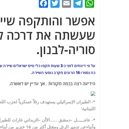
F
T
E
T
W
a
w
m
el
h
אפשר והותקפה שיי
c
itt
ai
e
at
e
er
l
g
s
שעשתה את דרכה לזב
b
ra
A
סוריה-לבנון.
o
m
p
o
p
k
על פי דיווחים לפני כ-3 שעות תקפו כלי טייס 
כה נספרו 16 הרוגים מקרב נוסעי השיירה.
הידיעה רצה בכמה מקורות . אך עדיין יש לאשרה.
*- الطيران الإسرائيلي يستهدف رتلاً عسكرياً لحزب الله 
اللبنانية'
*- عاجــــــل –
دمشق ……الاآن –
الزبداني غارات للطير
وأنباءعن تدمير الرتل ومقتل أكثر من 16 خنزير من أبناء المتعة