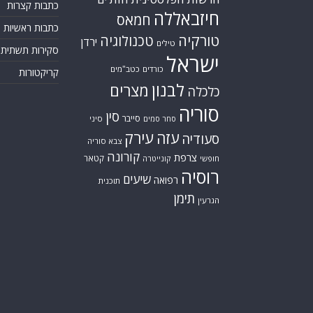
כתבות קצרות
חיזבאללה
חמאס
כתבות ראשיות
טורקיה
טכנולוגיה
ירדן
טילים
סקירות תשתית
ישראל
כורדים
כטב"מים
קריקטורות
לבנון
מצרים
כלכלה
סוריה
סין
סייבר
סיני
סחר סמים
עזה
עירק
סעודיה
צבא סוריה
קורונה
צרפת
קטאר
חופשי
קונייטרה
רוסיה
שיעים
רפואה
תוכנית
תימן
הגרעין