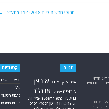
מבזקי חדשות ליום 11-1-2018.מתעדכן.
→
תגיות
קטגוריות
יעין הגלוי
איראן
חדשות מהעולם
אוקראינה
או"ם
א את תמונת המצב
כללי
ארה"ב
אירופה
אפריקה
כתבות היסטוריה
בריטניה
האמירויות
גרמניה
דאעש
בעלי הזכויות
המזרח התיכון
כתבות מומחים
המפרץ הפרסי
הגולן
אתה מעוניין
הרשות הפלסטינית
חות'ים