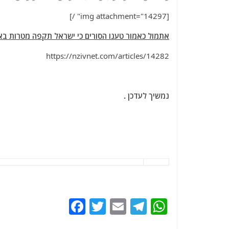
[img attachment="14297" /]
אתמול כאמור טענו הסורים כי ישראל תקפה מטרות באז
https://nzivnet.com/articles/14282
נמשיך לעדכן .
F
T
E
T
W
a
w
m
el
h