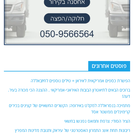
פוסטים אחרונים
הפשרת כספים אמריקאית לאיראן = טילים נוספים לחיזבאללה
ברוכים הבאים לתיאטרון הבובות האיראני-אמריקאי . ההצגה הכי מכורה בעיר.
דעה!
מתמיכה בנסראללה למקלט באירופה: הקשרים החשאיים של קצינים בכירים
קרימינלים ממשטר אסד
הציר הסודי: צרפת וחמאס נפגשו בחשאי
ריבונות תחת אש: התמרון האסטרטגי של עיראק ותגובת מדינות המפרץ