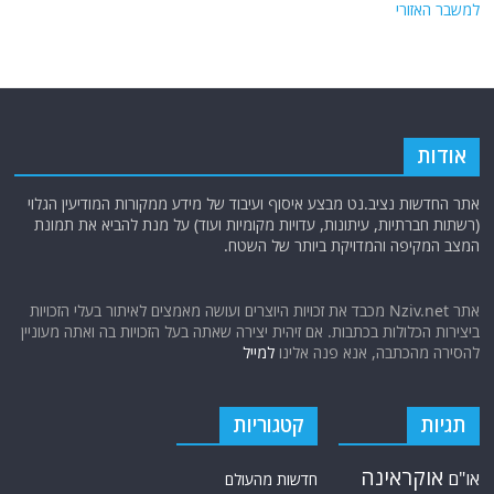
למשבר האזורי
אודות
אתר החדשות נציב.נט מבצע איסוף ועיבוד של מידע ממקורות המודיעין הגלוי
(רשתות חברתיות, עיתונות, עדויות מקומיות ועוד) על מנת להביא את תמונת
המצב המקיפה והמדויקת ביותר של השטח.
אתר Nziv.net מכבד את זכויות היוצרים ועושה מאמצים לאיתור בעלי הזכויות
ביצירות הכלולות בכתבות. אם זיהית יצירה שאתה בעל הזכויות בה ואתה מעוניין
להסירה מהכתבה, אנא פנה אלינו
למייל
תגיות
קטגוריות
אוקראינה
או"ם
חדשות מהעולם