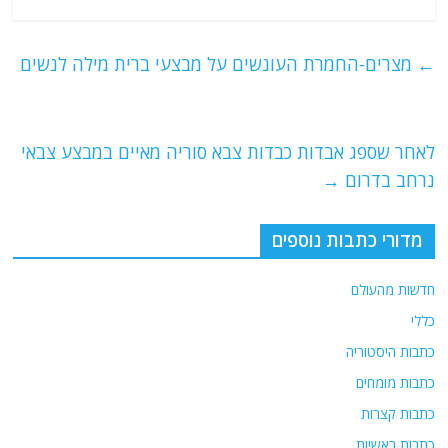
a
w
m
el
h
c
itt
ai
e
at
e
er
l
g
s
←
מצרים-החמרת העונשים על מבצעי ברית מילה לנשים
b
ra
A
o
m
p
o
p
לאחר שספג אבדות כבדות צבא סוריה מאיים במבצע צבאי
נרחב בדרום
→
k
מדורי כתבות נוספים
חדשות מהעולם
כללי
כתבות היסטוריה
כתבות מומחים
כתבות קצרות
כתבות ראשיות