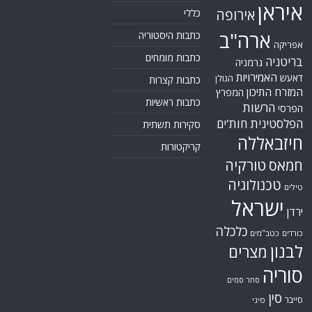
איראן
אירופה
כללי
ארה"ב
כתבות היסטוריה
אפריקה
כתבות מומחים
בריטניה
גרמניה
האמירויות
דאעש
הגולן
כתבות קצרות
המזרח התיכון
המפרץ
כתבות ראשיות
הרשות
הפרסי
הפלסטינית
חות'ים
סקירות תשתית
חיזבאללה
קריקטורות
טורקיה
חמאס
טכנולוגיה
טילים
ישראל
ירדן
כלכלה
כורדים
כטב"מים
לבנון
מצרים
סוריה
סחר סמים
סין
סייבר
סיני