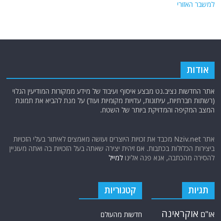
למשבר האזורי
אודות
אתר החדשות נציב.נט מבצע איסוף ועיבוד של מידע ממקורות המודיעין הגלוי
(רשתות חברתיות, עיתונות, עדויות מקומיות ועוד) על מנת להביא את תמונת
המצב המקיפה והמדויקת ביותר של השטח.
אתר Nziv.net מכבד את זכויות היוצרים ועושה מאמצים לאיתור בעלי הזכויות
ביצירות הכלולות בכתבות. אם זיהית יצירה שאתה בעל הזכויות בה ואתה מעוניין
להסירה מהכתבה, אנא פנה אלינו
למייל
תגיות
קטגוריות
אוקראינה
או"ם
חדשות מהעולם