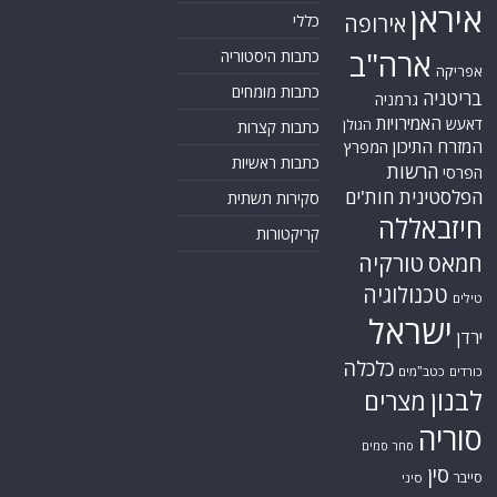
איראן
אירופה
כללי
ארה"ב
כתבות היסטוריה
אפריקה
כתבות מומחים
בריטניה
גרמניה
האמירויות
דאעש
הגולן
כתבות קצרות
המזרח התיכון
המפרץ
כתבות ראשיות
הרשות
הפרסי
הפלסטינית
חות'ים
סקירות תשתית
חיזבאללה
קריקטורות
טורקיה
חמאס
טכנולוגיה
טילים
ישראל
ירדן
כלכלה
כורדים
כטב"מים
לבנון
מצרים
סוריה
סחר סמים
סין
סייבר
סיני