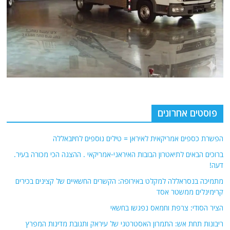
פוסטים אחרונים
הפשרת כספים אמריקאית לאיראן = טילים נוספים לחיזבאללה
ברוכים הבאים לתיאטרון הבובות האיראני-אמריקאי . ההצגה הכי מכורה בעיר.
דעה!
מתמיכה בנסראללה למקלט באירופה: הקשרים החשאיים של קצינים בכירים
קרימינלים ממשטר אסד
הציר הסודי: צרפת וחמאס נפגשו בחשאי
ריבונות תחת אש: התמרון האסטרטגי של עיראק ותגובת מדינות המפרץ