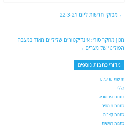
c
itt
ai
e
at
e
er
l
g
s
←
מבזקי חדשות ליום 22-3-21
b
ra
A
o
m
p
o
p
מכון מחקר סורי: אינדיקטורים שליליים מאוד במצבה
הפוליטי של מצרים
→
k
מדורי כתבות נוספים
חדשות מהעולם
כללי
כתבות היסטוריה
כתבות מומחים
כתבות קצרות
כתבות ראשיות