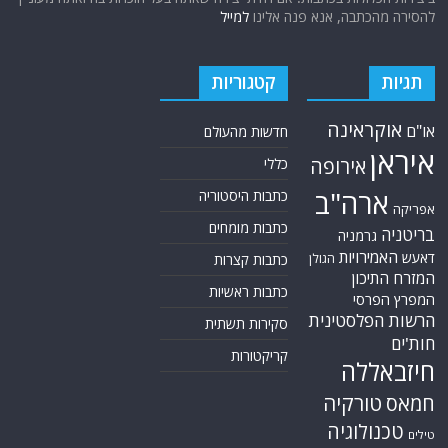
להסירה מהכתבה, אנא פנה אלינו
למייל
תגיות
קטגוריות
אוקראינה
או"ם
חדשות מהעולם
איראן
אירופה
כללי
ארה"ב
כתבות היסטוריה
אפריקה
כתבות מומחים
בריטניה
גרמניה
האמירויות
דאעש
הגולן
כתבות קצרות
המזרח התיכון
כתבות ראשיות
המפרץ הפרסי
הרשות הפלסטינית
סקירות תשתית
חות'ים
קריקטורות
חיזבאללה
טורקיה
חמאס
טכנולוגיה
טילים