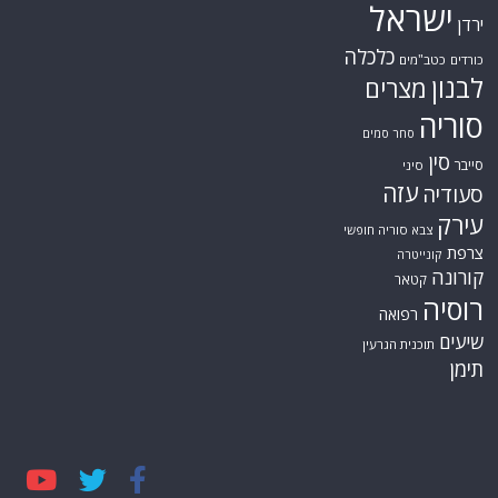
ישראל
ירדן
כלכלה
כורדים
כטב"מים
לבנון
מצרים
סוריה
סחר סמים
סין
סייבר
סיני
עזה
סעודיה
עירק
צבא סוריה חופשי
צרפת
קונייטרה
קורונה
קטאר
רוסיה
רפואה
שיעים
תוכנית הגרעין
תימן