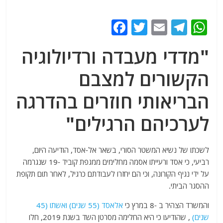
F
T
E
T
W
a
w
m
el
h
"מדדי מעבדה ורדיולוגיה
c
itt
ai
e
at
e
er
l
g
s
הקשורים למצבם
b
ra
A
הבריאותי חוזרים בהדרגה
o
m
p
לערכיהם הרגילים"
o
p
k
לשכתו של נשיא המשטר הסורי, בשאר אל-אסד, הודיעה היום,
רביעי, כי אסד ורעייתו אסמה מחלימים ממגפת קוביד -19 שנגרמה
על ידי נגיף הקורונה, וכי הם יחזרו לעבודתם כרגיל, לאחר תום תקופת
ההסגר הביתי.
והמשרד הצהיר ב -8 במרץ כי
אלאסד (55 שנים) ואשתו (45
שנים)
, שהודיעו כי היא החלימה מסרטן השד בשנת 2019, חלו