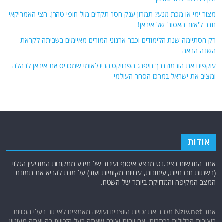
מצור ימי או מכת מנע? תמרון ענק חסר תקדים מול חופי טהרן. הצי האמריקאי
חדר ל'אזור האסור' של איראן!
רק הסתיימה שנת הלימודים וכבר ארגוני המורים מאיימים בשביתה לקראת
השנה הבאה
עוקפים את הורמוז דרך חיפה: הפרויקט הבינלאומי שמכניס את איראן לבהלה
ומציב את ישראל במרכז הסחר העולמי
אודות
אתר החדשות נציב.נט מבצע איסוף ועיבוד של מידע ממקורות המודיעין הגלוי
(רשתות חברתיות, עיתונות, עדויות מקומיות ועוד) על מנת להביא את תמונת
המצב המקיפה והמדויקת ביותר של השטח.
אתר Nziv.net מכבד את זכויות היוצרים ועושה מאמצים לאיתור בעלי הזכויות
ביצירות הכלולות בכתבות. אם זיהית יצירה שאתה בעל הזכויות בה ואתה מעוניין