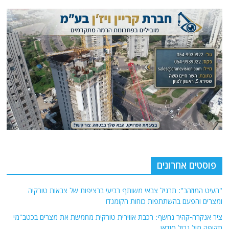
פוסטים אחרונים
"העיט המוזהב": תרגיל צבאי משותף רביעי ברציפות של צבאות טורקיה
ומצרים והפעם בהשתתפות כוחות הקומנדו
ציר אנקרה-קהיר נחשף: רכבת אווירית טורקית מחמשת את מצרים בכטב"מי
תקיפה מול גבול סודאן