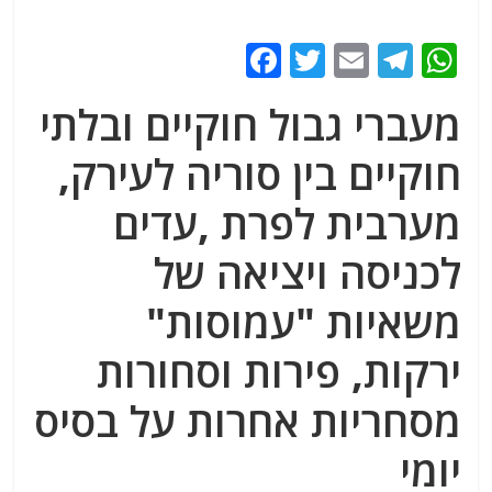
F
T
E
T
W
a
w
m
el
h
מעברי גבול חוקיים ובלתי
c
itt
ai
e
at
e
er
l
g
s
חוקיים בין סוריה לעירק,
b
ra
A
מערבית לפרת ,עדים
o
m
p
לכניסה ויציאה של
o
p
k
משאיות "עמוסות"
ירקות, פירות וסחורות
מסחריות אחרות על בסיס
יומי