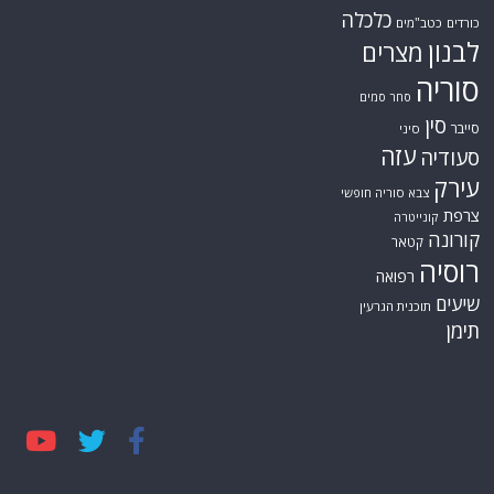
כלכלה
כורדים
כטב"מים
לבנון
מצרים
סוריה
סחר סמים
סין
סייבר
סיני
עזה
סעודיה
עירק
צבא סוריה חופשי
צרפת
קונייטרה
קורונה
קטאר
רוסיה
רפואה
שיעים
תוכנית הגרעין
תימן