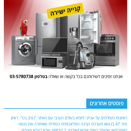
פוסטים אחרונים
ראיונות מצולמים על ענייני דיומא בעולם הערבי עם האתר "נציב.נט": ראיון
מס' 47 בנושא מערכת הבינה המלאכותית הסודית שאיתרה את הנווט
האמריקאי שהופל בשמי איראן ושידרוג 2 דיביזיות שריון בצבא מצרים