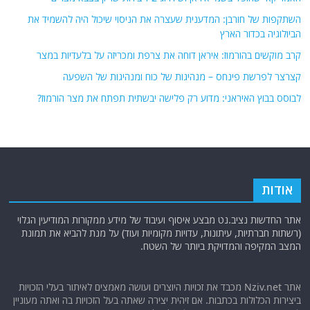
השתקפות של חורבן: המדענית שעצרה את הניסוי שיכול היה להשמיד את
הביולוגיה בכדור הארץ
קרב מוקשים בהורמוז: איראן דוחה את צרפת ומכריזה על בלעדיות במצר
קצרצר לפרשת פינחס – מנהיגות של כוח ומנהיגות של השפעה
לבוסס בבוץ האיראני: מדוע רק פלישה יבשתית תפתח את מצר הורמוז?
אודות
אתר החדשות נציב.נט מבצע איסוף ועיבוד של מידע ממקורות המודיעין הגלוי
(רשתות חברתיות, עיתונות, עדויות מקומיות ועוד) על מנת להביא את תמונת
המצב המקיפה והמדויקת ביותר של השטח.
אתר Nziv.net מכבד את זכויות היוצרים ועושה מאמצים לאיתור בעלי הזכויות
ביצירות הכלולות בכתבות. אם זיהית יצירה שאתה בעל הזכויות בה ואתה מעוניין