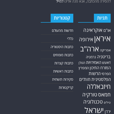
להסירה מהכתבה, אנא פנה אלינו
למייל
תגיות
קטגוריות
אוקראינה
או"ם
חדשות מהעולם
איראן
אירופה
כללי
ארה"ב
כתבות היסטוריה
אפריקה
כתבות מומחים
בריטניה
גרמניה
האמירויות
דאעש
הגולן
כתבות קצרות
המזרח התיכון
המפרץ
כתבות ראשיות
הרשות
הפרסי
הפלסטינית
חות'ים
סקירות תשתית
חיזבאללה
קריקטורות
טורקיה
חמאס
טכנולוגיה
טילים
ישראל
ירדן