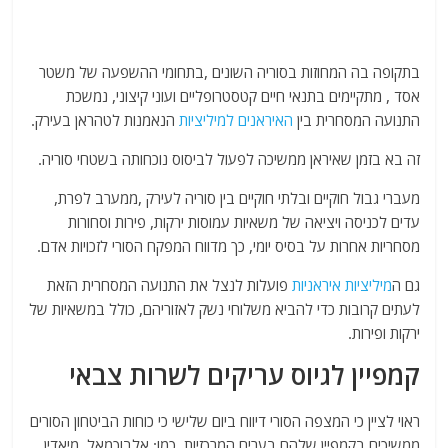
בתקופה בה המחוזות בסוריה השונים ,בתחומי ההשפעה של משטר
אסד , מתקיימים בתנאי חיים קטסטרופליים ועוני קיצוני, נמשכת
התנועה המסחרית בין
האיראנים למיליציות
הנאמנות לטהראן בעירק.
זה בא בזמן שאיראן ממשיכה לפעול לביסוס נוכחותה בשטחי סוריה.
מעברי גבול חוקיים ובלתי חוקיים בין סוריה לעירק ,ממערב לפרת,
עדים לכניסה ויציאה של משאיות עמוסות ירקות, פירות וסחורות
מסחריות אחרות על בסיס יומי, כך מדווח המפקח הסורי לזכויות אדם.
גם ה
מיליציות איראניות
פועלות לנצל את התנועה המסחרית הזאת
לעתים קרובות כדי להביא משלוחי נשק לאזוריהם, כולל במשאיות של
ירקות ופירות.
קמפיין לגיוס עריקים לשרות צבאי
ראוי לציין כי המצפה הסורי דיווח ביום שלישי כי כוחות הביטחון הסורים
ממשיכים בקמפיין שלהם בערים המרכזיות, כמו: אלבוכמאל, מיאדין