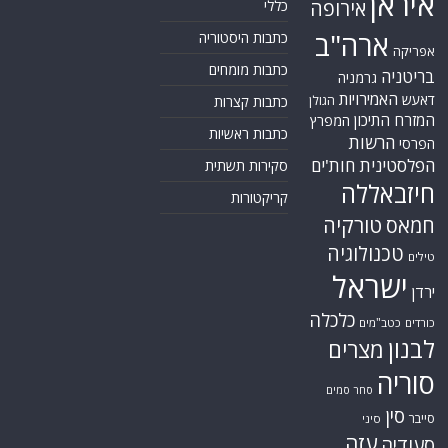
איראן
אירופה
כללי
ארה"ב
כתבות היסטוריה
אפריקה
כתבות מומחים
בריטניה
גרמניה
האמירויות
דאעש
הגולן
כתבות קצרות
המזרח התיכון
המפרץ
כתבות ראשיות
הרשות
הפרסי
הפלסטינית
חות'ים
סקירות תשתית
חיזבאללה
קריקטורות
טורקיה
חמאס
טכנולוגיה
טילים
ישראל
ירדן
כלכלה
כורדים
כטב"מים
לבנון
מצרים
סוריה
סחר סמים
סין
סייבר
סיני
עזה
סעודיה