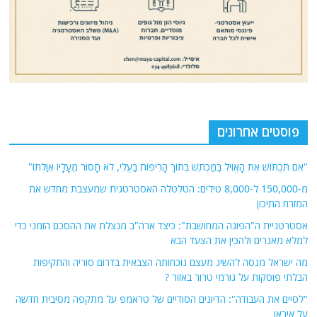
פוסטים אחרונים
"אִם תִּכְתּוֹשׁ אֶת הָאֱוִיל בַּמַּכְתֵּשׁ בְּתוֹךְ הָרִיפוֹת בַּעֱלִי, לֹא תָסוּר מֵעָלָיו אִוַּלְתּוֹ"
מ-150,000 ל-8,000 טילים: הטלטלה האסטרטגית שמעצבת מחדש את
המזרח התיכון
אסטרטגיית ה"הפוגה המחושבת": כיצד ארה"ב מנצלת את ההסכם הזמני כדי
למלא מאגרים ולהכין את הצעד הבא
מה ישראל מנסה להשיג מעצם נוכחותה הצבאית בדרום סוריה והתקיפות
הבלתי פוסקות על גורמי טרור באזור ?
"לסיים את העבודה": הדיונים הסודיים של טראמפ על מתקפה מסיבית חדשה
על איראן