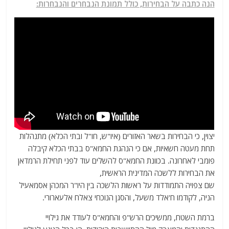
הנה כתבה על הבחירות, כולל תמונת הנבחרים והנבחרות:
יצוין, כי הבחירות בשאר האזורים (איו"ש, חו"ל ובתי הכלא) מתנהלות
תחת מעטה חשאיות, אם כי הנהגת החמא"ס בבתי הכלא קיבלה
פומבי לאחרונה. בכוונת החמא"ס להשלים עוד לפני תחילת הרמדאן
את הבחירות ללשכה המדינית הראשית,
שם צפויה התמודדות על ראשות הלשכה בין היו"ר המכהן אסמאעיל
הניה, לקודמו ח'אלד משעל, והסגן הנוכחי צאלח אלעארורי.
ברמת השטח, ממשיכים הרש"פ והחמא"ס לעודד את גילויי