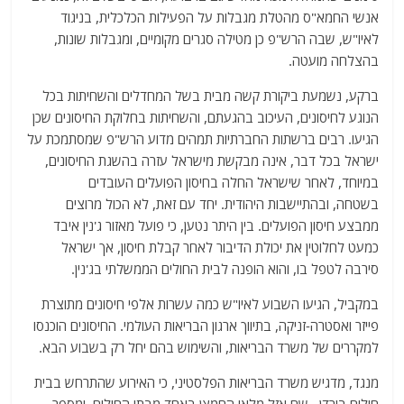
אנשי החמא"ס מהטלת מגבלות על הפעילות הכלכלית, בניגוד
לאיו"ש, שבה הרש"פ כן מטילה סגרים מקומיים, ומגבלות שונות,
בהצלחה מועטה.
ברקע, נשמעת ביקורת קשה מבית בשל המחדלים והשחיתות בכל
הנוגע לחיסונים, העיכוב בהגעתם, והשחיתות בחלוקת החיסונים שכן
הגיעו. רבים ברשתות החברתיות תמהים מדוע הרש"פ שמסתמכת על
ישראל בכל דבר, אינה מבקשת מישראל עזרה בהשגת החיסונים,
במיוחד, לאחר שישראל החלה בחיסון הפועלים העובדים
בשטחה, ובהתיישבות היהודית. יחד עם זאת, לא הכול מרוצים
ממבצע חיסון הפועלים. בין היתר נטען, כי פועל מאזור ג'נין איבד
כמעט לחלוטין את יכולת הדיבור לאחר קבלת חיסון, אך ישראל
סירבה לטפל בו, והוא הופנה לבית החולים הממשלתי בג'נין.
במקביל, הגיעו השבוע לאיו"ש כמה עשרות אלפי חיסונים מתוצרת
פייזר ואסטרה-זניקה, בתיווך ארגון הבריאות העולמי. החיסונים הוכנסו
למקררים של משרד הבריאות, והשימוש בהם יחל רק בשבוע הבא.
מנגד, מדגיש משרד הבריאות הפלסטיני, כי האירוע שהתרחש בבית
חולים בירדן, שם אזל מלאי החמצן באחד מבתי החולים, ומספר