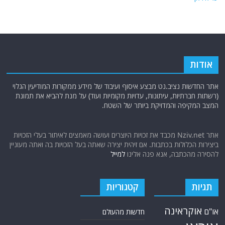
אודות
אתר החדשות נציב.נט מבצע איסוף ועיבוד של מידע ממקורות המודיעין הגלוי
(רשתות חברתיות, עיתונות, עדויות מקומיות ועוד) על מנת להביא את תמונת
המצב המקיפה והמדויקת ביותר של השטח.
אתר Nziv.net מכבד את זכויות היוצרים ועושה מאמצים לאיתור בעלי הזכויות
ביצירות הכלולות בכתבות. אם זיהית יצירה שאתה בעל הזכויות בה ואתה מעוניין
להסירה מהכתבה, אנא פנה אלינו
למייל
תגיות
קטגוריות
אוקראינה
או"ם
חדשות מהעולם