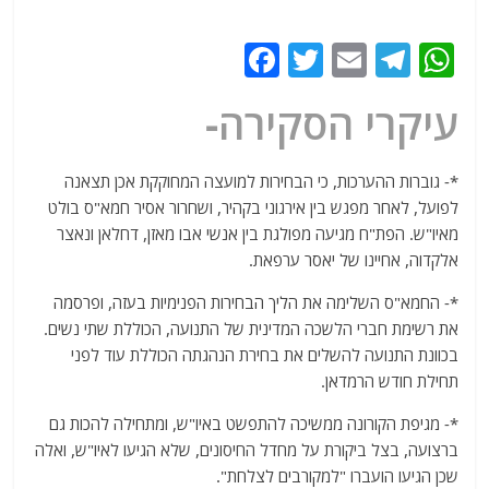
F
T
E
T
W
a
w
m
el
h
עיקרי הסקירה-
c
itt
ai
e
at
e
er
l
g
s
*- גוברות ההערכות, כי הבחירות למועצה המחוקקת אכן תצאנה
b
ra
A
לפועל, לאחר מפגש בין אירגוני בקהיר, ושחרור אסיר חמא"ס בולט
o
m
p
מאיו"ש. הפת"ח מגיעה מפולגת בין אנשי אבו מאזן, דחלאן ונאצר
o
p
אלקדוה, אחיינו של יאסר ערפאת.
k
*- החמא"ס השלימה את הליך הבחירות הפנימיות בעזה, ופרסמה
את רשימת חברי הלשכה המדינית של התנועה, הכוללת שתי נשים.
בכוונת התנועה להשלים את בחירת הנהגתה הכוללת עוד לפני
תחילת חודש הרמדאן.
*- מגיפת הקורונה ממשיכה להתפשט באיו"ש, ומתחילה להכות גם
ברצועה, בצל ביקורת על מחדל החיסונים, שלא הגיעו לאיו"ש, ואלה
שכן הגיעו הועברו "למקורבים לצלחת".