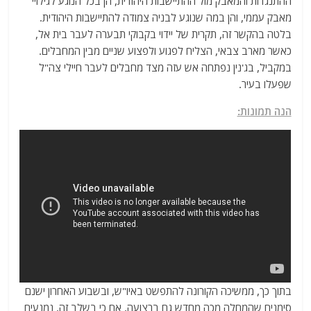
ההתנגדות והמאבק מול ההתיישבות היהודית, הן בכל הנוגע לגילויי
מאבק עממי, והן במה שנוגע לבניה צמודה להתיישבות היהודית.
בלטה בהקשר זה, תקרית של יידוי בקבוקי תבערה לעבר בית אל,
כאשר מארב צבאי, הצליח לפגוע ולפצוע שניים מבין המחבלים.
במקביל, בג'נין נפתחה אש עזה מצד מחבלים לעבר חיילי צה"ל
שפעלו בעיר.
הנה תמונות:
בתוך כך, ממשיכה הקורונה להתפשט באיו"ש, ובשבוע האחרון ישנם
סימנים שהמחלה מכה מחדש גם ברצועה, אם כי בשלב זה, נמנעים