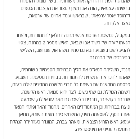
שהנהגת הפת"ח הרחיקה אותו משורותיה, בשל כוונתו להתמודד
ברשימה עצמאית, הורה אבו מאזן לעצור את הקצבות הכספים
ל"מוסד יאסר ערפאת", שבראשו עומד אחיינו של ערפאת,
נאצר אלקדוה.
במקביל, נמשכת הערכות אנשי מחנה דחלאן להתמודדות, ולאחר
הגעתו לעזה של רשיד אבו שבאכ, האיש מספר 2 במחנה, צפוי
להגיע לשם בשבוע הבא גם סמיר משהראוי, שנחשב, השלישי
בהיררכיה של מחנה זה.
מנגד, משלימה חמא"ס את הליך הבחירות הפנימיות בשורותיה,
שאמור להכין את התשתית להתמודדות בבחירות מטעמה. השבוע
פרסמה החמא"ס את רשימת כל חברי הלשכה המדינית שלה בעזה,
רשימה הכוללת גם שתי נשים. לצד יחיא סנואר, ראש הלשכה,
שנבחר בקושי רב, חברים בלשכה גם נזאר עודאללה, שכמעט
וניצח בבחירות וכן המתמודדים האחרים, מחמוד זהאר ופתחי חמאד.
זאת בנוסף, לאוסאמה מזיני, המשמש כיו"ר מוצת השורא, מרואן
עיסא, ראש הזרוע הצבאית, ומאהר צברה, המוגדר כעוזר יו"ר הנהלת
התנועה לענייני אדמיניסטרציה.