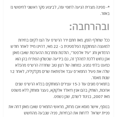
*- ספינה מצרית הגיעה לחופי עזה, לביצוע סקר ראשוני לחיפושי גז
באזור.
ובהרחבה:
ככל שחולף הזמן, מאז חתם יו"ר הרש"פ על הצו לקיום בחירות
למועצה המחוקקת הפלסטינית ב- 22 מאי, דהיינו מייד לאחר חודש
הרמדאן וחג "עיד אלפטר", הולכות ומתרבות ההערכות שאבו מאזן
אכן נחוש ללכת למהלך זה, גם בידיעה שכשלון הפת"ח בהן הוא
כמעט בלתי נמנע. כמחווה של רצון טוב שחררה הרש"פ מהכלא
שלה את פעיל החמא"ס עבד אלפתאח שרים מקלקיליה, לאחר 12
שנות מאסר.
בחמא"ס מונים עוד כ-15 עצירים המוחזקים בכלא הרש"פ שנים
ארוכות, הוותיק בהם אנין ח'אלד אלקוקא, נעצר ומוחזק ללא משפט
מאז 2007, בניגוד לשרם, שכן נשפט.
בנוסף, אישר מוסא אבו מרזוק, מראשי החמא"ס שאבו מאזן דחה את
פניית ישראל לדחות את הבחירות, פניה שנבעה מהחשש