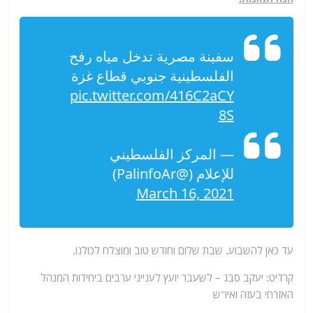
سفينة مصرية تدخل مياه رفح
الفلسطينية جنوبي قطاع غزة
pic.twitter.com/416C2aCY
8S
— المركز الفلسطيني
للإعلام (@PalinfoAr)
March 16, 2021
עד כאן להשבוע. שבת שלום וחודש טוב ומוצלח לכולנו.
קרדיט: יעקב סבג – לשעבר יועץ לענייני ערבים ביחידות המנהל
האזרחי בעזה ואיו"ש