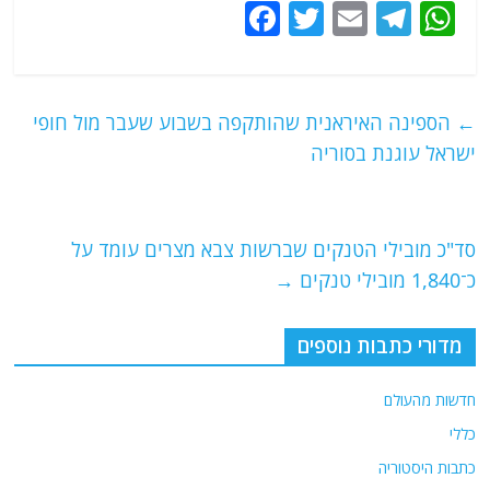
F
T
E
T
W
a
w
m
el
h
c
itt
ai
e
at
e
er
l
g
s
←
הספינה האיראנית שהותקפה בשבוע שעבר מול חופי
b
ra
A
ישראל עוגנת בסוריה
o
m
p
o
p
סד"כ מובילי הטנקים שברשות צבא מצרים עומד על
k
כ־1,840 מובילי טנקים
→
מדורי כתבות נוספים
חדשות מהעולם
כללי
כתבות היסטוריה