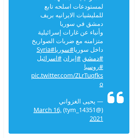
لمستودعات اسلحه تابع
للمليشيات الايرانيه بريف
دمشق في سوريا
وأنباء عن غارات إسرائيلية
متزامنه مع ضربات الصواريخ
داخل سوريا
#سوريا
#Syria
#دمشق
#إيران
#اسرائيل
#روسيا
pic.twitter.com/ZLrTuqfks
o
— يحيى الغزواني
March 16,
(@tym_14351)
2021