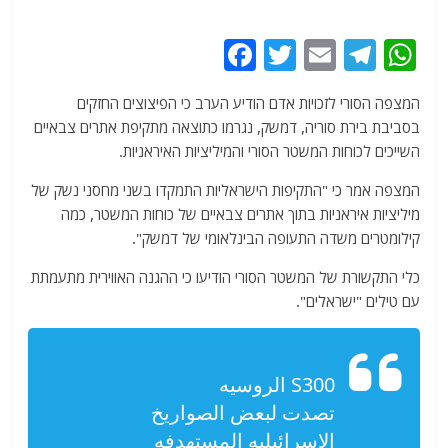
F
T
E
T
W
a
w
m
el
h
המצפה הסורי לזכויות אדם הודיע הערב כי הפיצוצים החזקים
c
itt
ai
e
at
בסביבת בירת סוריה, דמשק, נגרמו כתוצאה מתקיפת אתרים צבאיים
e
er
l
g
s
השייכים לכוחות המשטר הסורי והמיליציות האיראניות.
b
ra
A
המצפה אמר כי "התקיפות הישראליות התמקדו בשני מחסני נשק של
o
m
p
מיליציות איראניות בתוך אתרים צבאיים של כוחות המשטר, כמה
o
p
קילומטרים משדה התעופה הבינלאומי של דמשק".
k
כלי התקשורת של המשטר הסורי הודיעו כי ההגנה האווירית מתעמתת
עם טילים "ישראלים".
S300 الروسيه
تصدت لبعض الصواريخ
الاسرائيليه المستهدفه