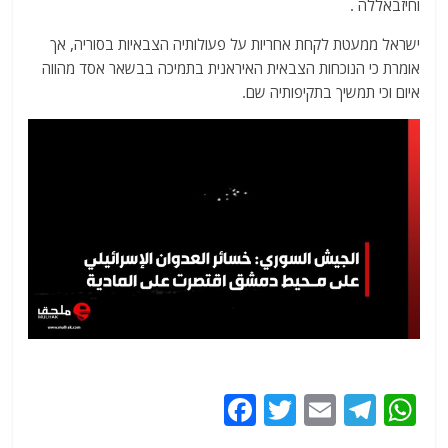
וחיזבאללה .
ישראל ממעטת לקחת אחריות על פעולותיה הצבאיות בסוריה, אך
אומרת כי הנוכחות הצבאית האיראנית בתמיכה בבשאר אסד מהווה
איום וכי תמשיך בתקיפותיה שם.
F
T
E
T
W
a
w
m
el
h