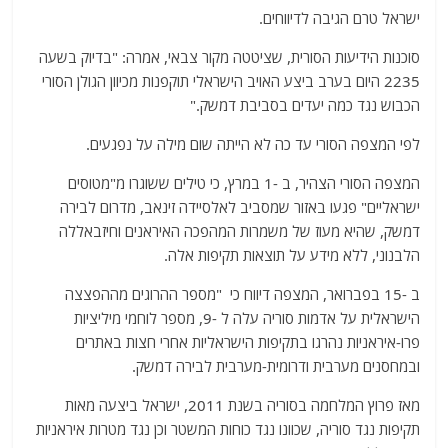
ישראל טרם הגיבה לדיווחים.
סוכנות הידיעות הסורית, שציטטה מקור צבאי, אמרה: "בדיוק בשעה
2235 היום בערב ביצע האויב הישראלי תוקפנות מכיוון הגולן הסורי
הכבוש נגד כמה יעדים בסביבת דמשק."
לפי המצפה הסורי עד כה לא הייתה שום מילה על נפגעים.
המצפה הסורי הצהיר, ב -1 במרץ, כי טילים ששוגרו מ"מטוסים
ישראליים" פגעו באזור שמסביב לאלסיידה זינאב, מדרום לבירה
דמשק, שהיא מעוז של משמרות המהפכה האיראנים וחיזבאללה
הלבנוני, ללא מידע על תוצאות תקיפות אלה.
ב -15 בפברואר, המצפה דיווח כי "מספר ההרוגים מההפצצה
הישראלית על אדמות סוריה עלה ל -9, מספר לוחמי מיליציות
פרו-איראניות נהרגו בתקיפות הישראליות אחרי חצות באתרים
ובמחסנים מערבית ודרומית-מערבית לבירה דמשק.
מאז פרוץ המלחמה בסוריה בשנת 2011, ישראל ביצעה מאות
תקיפות נגד סוריה, שכוונו נגד כוחות המשטר וכן נגד מטרות איראניות