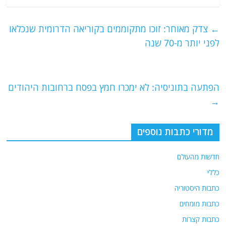
c
itt
ai
e
at
e
er
l
g
s
←
צדק מאוחר: זוכו מתקוממים בקוריאה הדרומית שנכלאו
b
ra
A
לפני יותר מ-70 שנה
o
m
p
o
p
הפתעה בתוניסיה: לא ימכרו חמץ בפסח ברחובות היהודים
k
→
מדורי כתבות נוספים
חדשות מהעולם
כללי
כתבות היסטוריה
כתבות מומחים
כתבות קצרות