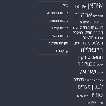
איראן
אירופה
כללי
ארה"ב
כתבות היסטוריה
אפריקה
כתבות מומחים
בריטניה
גרמניה
האמירויות
דאעש
הגולן
כתבות קצרות
המזרח התיכון
המפרץ
כתבות ראשיות
הרשות
הפרסי
הפלסטינית
חות'ים
סקירות תשתית
חיזבאללה
קריקטורות
טורקיה
חמאס
טכנולוגיה
טילים
ישראל
ירדן
כלכלה
כורדים
כטב"מים
לבנון
מצרים
סוריה
סחר סמים
סין
סייבר
סיני