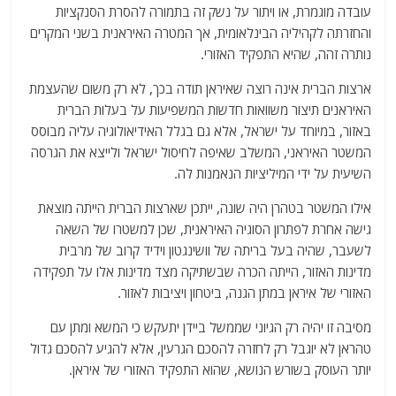
עובדה מוגמרת, או ויתור על נשק זה בתמורה להסרת הסנקציות
והחזרתה לקהיליה הבינלאומית, אך המטרה האיראנית בשני המקרים
נותרה זהה, שהיא התפקיד האזורי.
ארצות הברית אינה רוצה שאיראן תודה בכך, לא רק משום שהעצמת
האיראנים תיצור משוואות חדשות המשפיעות על בעלות הברית
באזור, במיוחד על ישראל, אלא גם בגלל האידיאולוגיה עליה מבוסס
המשטר האיראני, המשלב שאיפה לחיסול ישראל ולייצא את הגרסה
השיעית על ידי המיליציות הנאמנות לה.
אילו המשטר בטהרן היה שונה, ייתכן שארצות הברית הייתה מוצאת
גישה אחרת לפתרון הסוגיה האיראנית, שכן למשטרו של השאה
לשעבר, שהיה בעל בריתה של וושינגטון וידיד קרוב של מרבית
מדינות האזור, הייתה הכרה שבשתיקה מצד מדינות אלו על תפקידה
האזורי של איראן במתן הגנה, ביטחון ויציבות לאזור.
מסיבה זו יהיה רק הגיוני שממשל ביידן יתעקש כי המשא ומתן עם
טהראן לא יוגבל רק לחזרה להסכם הגרעין, אלא להגיע להסכם גדול
יותר העוסק בשורש הנושא, שהוא התפקיד האזורי של איראן.