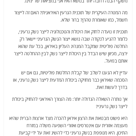
משקף הבנה רחבה יותר בנושא האיראני במציאות של ימינו.
מה המטרה העיקרית של תוכנית הגרעין האיראנית? האם זה לייצור
חשמל, כמו שאומרת טהרן? ברור שלא.
תוכנית זו נועדה לחזק את היכולת והטכנולוגיה לייצר נשק גרעיני,
כלומר להגיע לנקודה שבה נושא ייצור הנשק הגרעיני יישאר רק
החלטה פוליטית שמקבל המנהיג העליון באיראן, בכל עת שהוא
ירצה, מכיוון שיש הבדל בין היכולת לייצר נשק לבין ההחלטה לייצר
אותם בפועל.
עדיין לא הגענו לשלב של קבלת החלטות פוליטיות, גם אם יש
הסכמה שאיראן כבר מחזיקה ביכולת המדעית לייצר נשק גרעיני, או
בדרך לעשות זאת.
אך נותרה השאלה הגדולה יותר: מה הצורך האיראני להחזיק ביכולת
לייצר נשק גרעיני?
היא פשוט מבטאת את הרצון איראן להכרה מצד ארצות הברית שהיא
מעצמה אזורית עם אינטרסים ואזורי השפעה משלה במזרח
התיכון. היא מנופפת בנשק גרעיני כדי להשיג זאת על ידי קביעת