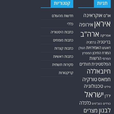
תגיות
קטגוריות
אוקראינה
או"ם
חדשות מהעולם
איראן
אירופה
כללי
ארה"ב
כתבות היסטוריה
אפריקה
כתבות מומחים
בריטניה
גרמניה
האמירויות
דאעש
הגולן
כתבות קצרות
המזרח התיכון
המפרץ
כתבות ראשיות
הרשות
הפרסי
הפלסטינית
חות'ים
סקירות תשתית
חיזבאללה
קריקטורות
טורקיה
חמאס
טכנולוגיה
טילים
ישראל
ירדן
כלכלה
כורדים
כטב"מים
לבנון
מצרים