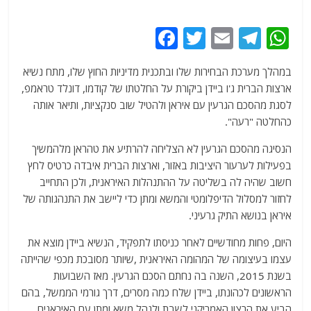
F
T
E
T
W
a
w
m
el
h
במהלך מערכת הבחירות שלו ובתכנית מדיניות החוץ שלו, מתח נשיא
c
itt
ai
e
at
ארצות הברית ג'ו ביידן ביקורת על החלטתו של קודמו, דונלד טראמפ,
e
er
l
g
s
לסגת מהסכם הגרעין עם איראן ולהטיל שוב סנקציות, ותיאר אותה
b
ra
A
כהחלטה "רעה".
o
m
p
הנסיגה מהסכם הגרעין לא הצליחה להרתיע את טהראן מלהמשיך
o
p
בפעילות לערעור היציבות באזור, וארצות הברית איבדה כרטיס לחץ
חשוב שהיה לה בשליטה על ההתנהלות האיראנית, ולכן התחייב
k
לחזור למסלול הדיפלומטי והמשא ומתן כדי ליישב את התנהגותה של
איראן בנושא התיק גרעיני.
היום, פחות מחודשיים לאחר כניסתו לתפקיד, הנשיא ביידן מוצא את
עצמו בעיצומה של המהומה האיראנית ,שיותר מסובכת מכפי שהייתה
בשנת 2015, השנה בה נחתם הסכם הגרעין. מאז השבועות
הראשונים לכהונתו, ביידן שלח כמה מסרים, דרך גורמי הממשל, בהם
הביע את הרצון האמריקני לשבת ולנהל משא ומתן עם האיראנים.