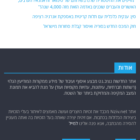
"מזייפים את ההיסטוריה שלנו בשירותם של סינוואר וח'אמנאי! הערבים,
האשורים והעברים שוכנים באדמה הזאת מזה 4,000 שנה!"
סין: ענקית כלכלית עם תלות קריטית באספקת אנרגיה רציפה
חוק המכס החדש בסוריה ואיסור קבלת סחורות מישראל
אודות
אתר החדשות נציב.נט מבצע איסוף ועיבוד של מידע ממקורות המודיעין הגלוי
(רשתות חברתיות, עיתונות, עדויות מקומיות ועוד) על מנת להביא את תמונת
המצב המקיפה והמדויקת ביותר של השטח.
אתר Nziv.net מכבד את זכויות היוצרים ועושה מאמצים לאיתור בעלי הזכויות
ביצירות הכלולות בכתבות. אם זיהית יצירה שאתה בעל הזכויות בה ואתה מעוניין
להסירה מהכתבה, אנא פנה אלינו
למייל