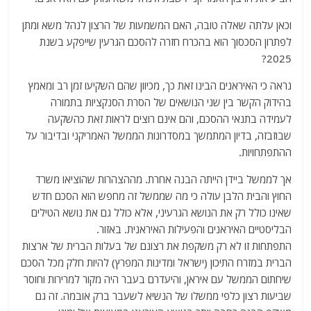
וכאן עלתה שאלה טובה, האם המשמעות של הרצון לנהל משא ומתן
לפתרון הסכסוך הוא בהכרח חזרה להסכם הגרעין שייפקע בשנת
2025?
נראה כי האיראנים הבינו זאת כך, מכיוון שהם השקיעו זמן רב ומאמץ
בהידוק הקשר בין שני הנושאים של הסרת הסנקציות בתמורה
לעמידה בתנאי ההסכם, והם אינם רוצים לראות זאת כהשקעה
שבוזבזה, בדיון המתמשך במסדרונות הממשל האמריקני ובדיבור על
ההתפתחויות.
אך לממשל ביידן הייתה הבנה אחרת. מההצהרות שהוציאו משרד
החוץ והבית הלבן עולה כי מה שממשל זה מחפש הוא הסכם חדש
שאינו כולל רק את הנושא הגרעיני, אלא כולל גם את נושא הטילים
הבליסטיים האיראנים והפעילות האיראנית. באזור.
התפתחות זו לא רק משקפת את רצונם של בעלות הברית של ארצות
הברית במזרח התיכון (ישראל ומדינות המפרץ) להיות חלק מכל הסכם
שיחתום הממשל עם איראן, והיעדרם בעבר היה מקור למרירות וחוסר
שביעות רצון כלפי ממשלו של הנשיא לשעבר ברק אובמה. זה גם