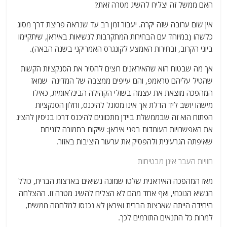
האם ממשל זה יצליח להשיג מטרה זאת?
אין שום ערובה שזה יקרה. יעבור זמן רב עד שנראה פריצת דרך מסוג
כלשהו (במיוחד עם הבחירות המתקרבות לנשיאות באיראן, שיתקיימו
ביוני הקרוב, ובחירות האמצע לקונגרס האמריקני בשנה הבאה).
אך מה שבטוח הוא שהאיראנים רוצים להסיר את הסנקציות הקשות
שהטיל עליהם טראמפ, והם עייפים ממצבה של המדינה שמאז
המהפכה מוצאת את עצמה בשולי הקהילה הבינלאומית, כאילו
מישהו יושב ליד הדלת אך אינו מסוגל להיכנס, וחלון הסנקציות
הפתוח הוא זה שבממשלת ביידן מתכוונים להיכנס דרכו בניסיון להציג
את האפשרויות העומדות בפני איראן: שיקום בתמורה לזניחת
שאיפתה הגרעינית ולהפסיק את ערעור היציבות באזור.
חוויות העבר אינן מבטיחות
מאז המהפכה האיראנית שלטו שמונה נשיאים בארצות הברית, כולל
הנשיא הנוכחי, ואף אחד מהם לא הצליח להשיג מטרה זו. ההצלחה
היחידה הייתה שארצות הברית ואיראן לא נכנסו למלחמה ממשית,
למרות כל התנאים התורמים לכך.