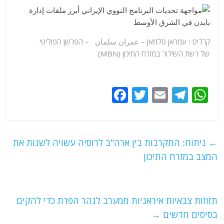
קרדיט : עמראן סלמאן –
عمران سلمان
– הפרשן הפוליטי
של רשת השידור במזרח התיכון (MBN)
F
T
E
T
W
a
w
m
el
h
c
itt
ai
e
at
e
er
l
g
s
←
ניתוח: התקרבות בין ארה"ב לרוסיה עשויה לשנות את
b
ra
A
המצב במזרח התיכון
o
m
p
o
p
תזוזות צבאיות איראניות ממערב לנהר הפרת כדי להקים
k
בסיסים חדשים
→