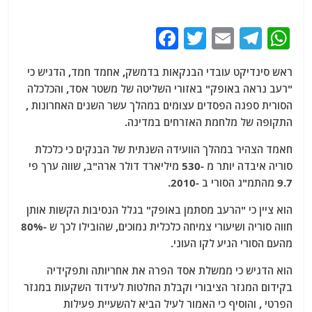
F
T
E
T
W
a
w
m
el
h
ראש סינדיקט עובדי הבנקאות בדמשק, אחמד חמד, הדגיש כי
c
itt
ai
e
at
"רעב נראה באופק" באזורי השליטה של ​​משטר אסד, והכלכלה
e
er
l
g
s
הסורית ספגה הפסדים עצומים במהלך עשר השנים האחרונות ,
b
ra
A
התקופה של מלחמת האזרחים במדינה.
o
m
p
חאמד הצהיר במהלך הוועידה השנתית של הבנקים כי כלכלת
o
p
סוריה איבדה יותר מ -530 מיליארד דולר ארה"ב, שווה ערך פי
9.7 מהתמ"ג הסורי ב -2010.
k
הוא ציין כי "הרעב מסתמן באופק" בגלל הנסיבות הקשות אותן
חווה סוריה ושיעורי צמיחה כלכלית נמוכים, שהובילו לכך ש -80%
מהעם הסורי הגיע לקו העוני.
הוא הדגיש כי ממשלת אסד הפרה את אחריותה ותפקידיה
בקידום המגזר הציבורי וקבלת החלטות לעידוד השקעות במגזר
הפרטי , והוסיף כי האמור לעיל הביא להשעיית פעילות