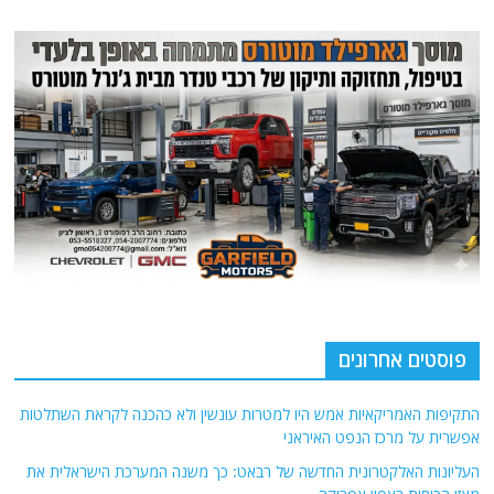
פוסטים אחרונים
התקיפות האמריקאיות אמש היו למטרות עונשין ולא כהכנה לקראת השתלטות
אפשרית על מרכז הנפט האיראני
העליונות האלקטרונית החדשה של רבאט: כך משנה המערכת הישראלית את