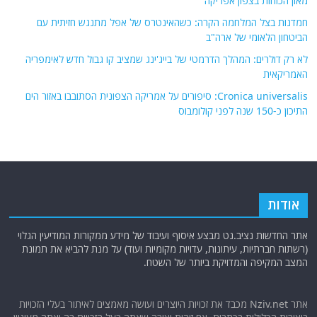
מאזן הכוחות בצפון אפריקה
חמדנות בצל המלחמה הקרה: כשהאינטרס של אפל מתנגש חזיתית עם
הביטחון הלאומי של ארה"ב
לא רק דולרים: המהלך הדרמטי של בייג'ינג שמציב קו גבול חדש לאימפריה
האמריקאית
Cronica universalis: סיפורים על אמריקה הצפונית הסתובבו באזור הים
התיכון כ-150 שנה לפני קולומבוס
אודות
אתר החדשות נציב.נט מבצע איסוף ועיבוד של מידע ממקורות המודיעין הגלוי
(רשתות חברתיות, עיתונות, עדויות מקומיות ועוד) על מנת להביא את תמונת
המצב המקיפה והמדויקת ביותר של השטח.
אתר Nziv.net מכבד את זכויות היוצרים ועושה מאמצים לאיתור בעלי הזכויות