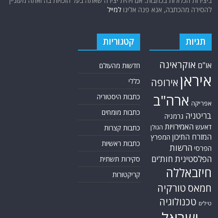
ביצירות הכלולות בכתבות. אם זיהית יצירה שאתה בעל הזכויות בה ואתה מעוניין
להסירה מהכתבה, אנא פנה אלינו
למייל
תגיות
קטגוריות
אוקראינה
או"ם
חדשות מהעולם
איראן
אירופה
כללי
ארה"ב
כתבות היסטוריה
אפריקה
כתבות מומחים
בריטניה
גרמניה
האמירויות
דאעש
הגולן
כתבות קצרות
המזרח התיכון
המפרץ
כתבות ראשיות
הרשות
הפרסי
הפלסטינית
חות'ים
סקירות תשתית
חיזבאללה
קריקטורות
טורקיה
חמאס
טכנולוגיה
טילים