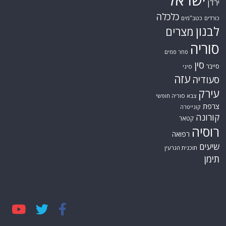
ישראל
ירדן
כלכלה
כורדים
כטב"מים
לבנון
מצרים
סוריה
סחר סמים
סין
סייבר
סיני
עזה
סעודיה
עירק
צבא סוריה חופשי
צרפת
קונייטרה
קורונה
קטאר
רוסיה
רפואה
שיעים
תוכנית הגרעין
תימן