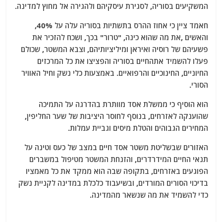
המשקיעים בסוריה, לסגירת עיסקיהם ולהגירה אל מחוץ למדינה.
חאמד ציין כי אחוז ההרס בתשתיות בסוריה עלה על 40%,
והאשים ,את מה שהוא כינה, "טרור" בכך, ושכח להזכיר את
פשעיהם של רוסיה ואיראן ומיליציותיהם, וצבא המשטר, שכולם
פעלו להשמיד אתהחיים בסוריה והפציצו את כל המרכזים
החיוניים, החינוכיים והרפואיים. באמצעות כלי נשק וחיל האוויר
הסורי.
הוא הוסיף כי ממשלת אסד מוותרת בהדרגה על התמיכה
שהוענקה לאזרחים, בנוסף לחוסר היציבות של שער החליפין,
המחירים הגבוהים והטלת מיסים וגביית עמלות.
האזורים שבשליטת משטר אסד חיים במצב של כעס וטינה על
תנאי החיים המידרדרים, והזנחת המשטר מטיפול במשברים
הפוגעים באזרחים, בתקופה שבה הוא ממקד את כל מאמציו
בדיכוי הסורים המורדים, ובשיעבוד כלכלת במדינה לקניית נשק
כדי להשמיד את מה שנשאר מהמדינה.