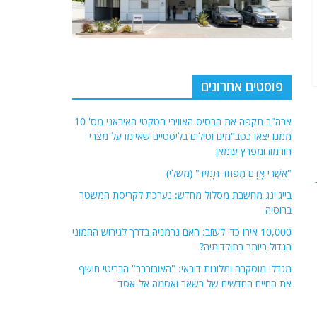
פוסטים אחרונים
ארה"ב תקפה את הבסיס האווירי הטקטי האיראני מס' 10
ממנו יצאו כטב"מים וטילים בליסטיים שאיימו על מצרי
הורמוז ומפרץ עומאן
"אַשְׁרֵי אָדָם מְפַחֵד תָּמִיד" (משלי)
בייג'ינג מחשבת מסלול מחדש: נערכת לקריסת המשטר
ברוסיה
10,000 אירו כדי לעזוב: האם גרמניה בדרך לגירוש ההמוני
הגדול ביותר בתולדותיה?
מגדלי מוסקבה ומלונות דובאי: "האובזרבר" הבריטי חושף
את החיים החדשים של בשאר ואסמה אל-אסד