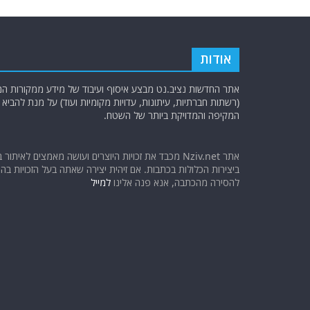
אודות
אתר החדשות נציב.נט מבצע איסוף ועיבוד של מידע ממקורות המוד
(רשתות חברתיות, עיתונות, עדויות מקומיות ועוד) על מנת להבי
המקיפה והמדויקת ביותר של השטח.
אתר Nziv.net מכבד את זכויות היוצרים ועושה מאמצים לאיתור 
ביצירות הכלולות בכתבות. אם זיהית יצירה שאתה בעל הזכויות בה ו
להסירה מהכתבה, אנא פנה אלינו
למייל