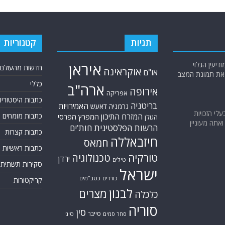
תגיות
קטגוריות
יעין הגלוי
איראן
חדשות מהעולם
אוקראינה
או"ם
א את תמונת המצב
כללי
ארה"ב
אירופה
אפריקה
כתבות היסטוריה
בריטניה
האמירויות
גרמניה
דאעש
בעלי הזכויות
המזרח התיכון
כתבות מומחים
המפרץ הפרסי
הגולן
אתה מעוניין
הרשות הפלסטינית
חות'ים
כתבות קצרות
חיזבאללה
חמאס
כתבות ראשיות
טורקיה
טכנולוגיה
ירדן
טילים
סקירות תשתית
ישראל
כורדים
כטב"מים
קריקטורות
לבנון
מצרים
כלכלה
סוריה
סין
סייבר
סיני
סחר סמים