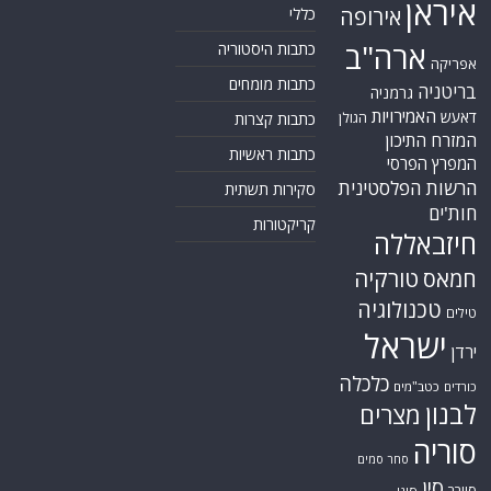
איראן
אירופה
כללי
ארה"ב
כתבות היסטוריה
אפריקה
כתבות מומחים
בריטניה
גרמניה
האמירויות
דאעש
הגולן
כתבות קצרות
המזרח התיכון
כתבות ראשיות
המפרץ הפרסי
הרשות הפלסטינית
סקירות תשתית
חות'ים
קריקטורות
חיזבאללה
טורקיה
חמאס
טכנולוגיה
טילים
ישראל
ירדן
כלכלה
כורדים
כטב"מים
לבנון
מצרים
סוריה
סחר סמים
סין
סייבר
סיני