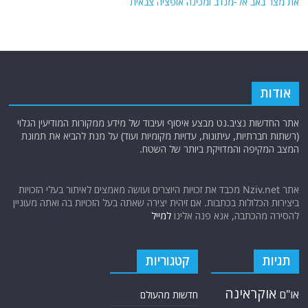
את מצר באב אל-מנדב ומכינה אופציה צבאית
אודות
אתר החדשות נציב.נט מבצע איסוף ועיבוד של מידע ממקורות המודיעין הגלוי
(רשתות חברתיות, עיתונות, עדויות מקומיות ועוד) על מנת להביא את תמונת
המצב המקיפה והמדויקת ביותר של השטח.
אתר Nziv.net מכבד את זכויות היוצרים ועושה מאמצים לאיתור בעלי הזכויות
ביצירות הכלולות בכתבות. אם זיהית יצירה שאתה בעל הזכויות בה ואתה מעוניין
להסירה מהכתבה, אנא פנה אלינו
למייל
תגיות
קטגוריות
אוקראינה
או"ם
חדשות מהעולם