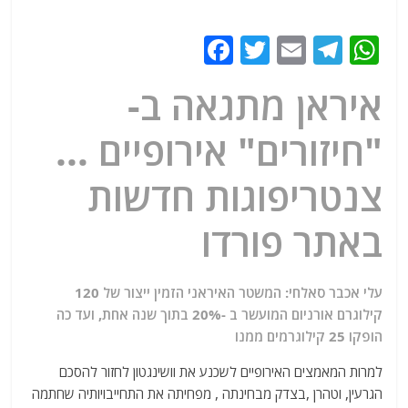
F
T
E
T
W
a
w
m
el
h
איראן מתגאה ב-
c
itt
ai
e
at
e
er
l
g
s
"חיזורים" אירופיים …
b
ra
A
צנטריפוגות חדשות
o
m
p
o
p
באתר פורדו
k
עלי אכבר סאלחי: המשטר האיראני הזמין ייצור של 120
קילוגרם אורניום המועשר ב -20% בתוך שנה אחת, ועד כה
הופקו 25 קילוגרמים ממנו
למרות המאמצים האירופיים לשכנע את וושינגטון לחזור להסכם
הגרעין, וטהרן ,בצדק מבחינתה , מפחיתה את התחייבויותיה שחתמה