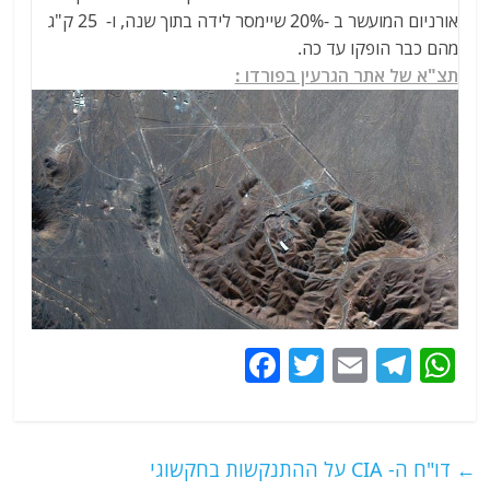
אורניום המועשר ב -20% שיימסר לידה בתוך שנה, ו- 25 ק"ג
מהם כבר הופקו עד כה.
תצ"א של אתר הגרעין בפורדו :
F
T
E
T
W
a
w
m
el
h
c
itt
ai
e
at
e
er
l
g
s
←
דו"ח ה- CIA על ההתנקשות בחקשוגי