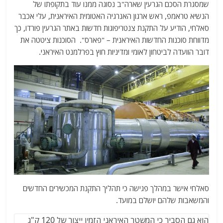
שמסגרת הסכם הגרעין שארה"ב נסוגה ממנו עוד בתקופתו של
הנשיא טראמפ, ראש ארגון האנרגיה האטומית האיראנית, עלי אכבר
סאלחי, הודיע ​​על התקנת צנטריפוגות חדשות באתר הגרעין פורדו, כך
מדווחת סוכנות החדשות האיראנית – "פארס". הסוכנות ציטטה את
דובר הוועדה לביטחון לאומי ומדיניות חוץ בפרלמנט האיראני.
סאלחי אישר במהלך פגישה כי תהליך התקנת המכשירים החדשים
והמשאבות שלהם יושלם במועד.
הוא גם הסביר כי המשטר האיראני הזמין ייצור של 120 ק"ג