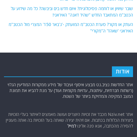
שובר שיוויון או לוחמה פסיכולוגית? איום חדש בים וביבשה? כל מה שידוע על
הכטב"מ המתאבד החדש "שהיד דאנה" האיראני!
העתק או מקור? סערת הכטב"מ המועתק -'ג'באר 150' המצרי מול הכטב"מ
האיראני 'שאהד' ה"מקורי"
אודות
אתר החדשות נציב.נט מבצע איסוף ועיבוד של מידע ממקורות המודיעין הגלוי
(רשתות חברתיות, עיתונות, עדויות מקומיות ועוד) על מנת להביא את תמונת
המצב המקיפה והמדויקת ביותר של השטח.
אתר Nziv.net מכבד את זכויות היוצרים ועושה מאמצים לאיתור בעלי הזכויות
ביצירות הכלולות בכתבות. אם זיהית יצירה שאתה בעל הזכויות בה ואתה מעוניין
להסירה מהכתבה, אנא פנה אלינו
למייל