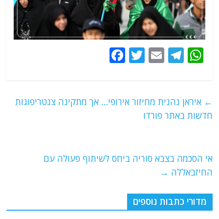
F
T
E
T
W
a
w
m
el
h
c
itt
ai
e
at
e
er
l
g
s
←
איראן נהנית מחיזור אירופי… אך מתקינה צנטריפוגות
b
ra
A
חדשות באתר פורדו
o
m
p
o
p
אי הסכמה בצבא סוריה ביחס לשיתוף פעולה עם
k
החיזבאללה
→
מדורי כתבות נוספים