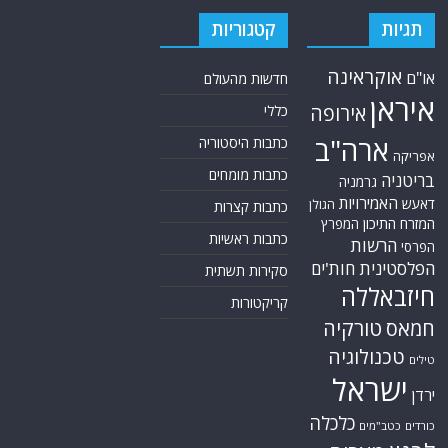
תגיות
קטגוריות
אוקראינה
או"ם
חדשות מהעולם
איראן
אירופה
כללי
ארה"ב
כתבות היסטוריה
אפריקה
כתבות מומחים
בריטניה
גרמניה
האמירויות
דאעש
הגולן
כתבות קצרות
המזרח התיכון
המפרץ
כתבות ראשיות
הרשות
הפרסי
הפלסטינית
חות'ים
סקירות תשתית
חיזבאללה
קריקטורות
טורקיה
חמאס
טכנולוגיה
טילים
ישראל
ירדן
כלכלה
כורדים
כטב"מים