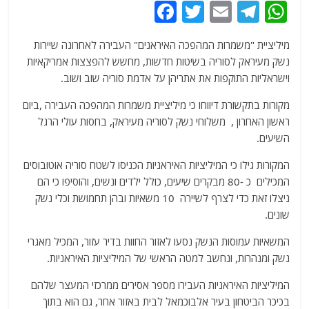
F
T
E
T
W
a
w
m
el
h
מיליציית "משמרות המהפכה האיראנים" העבירה לאחרונה שיירות
c
itt
ai
e
at
נשק מעיראק לסוריה בשיטות חדשות, מחשש להפצצות אמריקאיות
e
er
l
g
s
וישראליות התוקפות את אתריהן על אדמת סוריה שוב ושוב.
b
ra
A
מקורות בתקשורת דיווחו כי מיליציית משמרות המהפכה העבירה ,ביום
o
m
p
ראשון האחרון , משלוחי נשק לסוריה מעיראק, בחסות עולי הרגל
o
p
השיעים.
k
המקורות גילו כי המיליציות האיראניות הכניסו לשטח סוריה אוטובוסים
המכילים כ -80 מבקרים שיעים, כולל ילדים ונשים, והוסיפו כי הם
ניצלו זאת כדי לצרף לשיירה 10 משאיות ובהן תחמושת וכלי נשק
שונים.
המשאיות עמוסות הנשק נסעו לאזור החוות בדיר עזור, המכיל מאגרי
נשק ומנהרות, ונחשב למטה הראשי של המיליציות האיראניות.
המיליציות האיראניות העבירו מספר אסירים ממרכזי המעצר שלהם
בכיכר הביטחון בעיר אלבוכמאל לבית באזור אחר, גם הוא בתוך