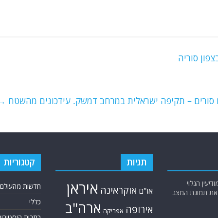
צפון סוריה
ם סורים – תקיפה ישראלית במרחב דמשק. עידכונים מהשטח
→
תגיות
קטגוריות
יעין הגלוי
איראן
חדשות מהעולם
אוקראינה
או"ם
א את תמונת המצב
כללי
ארה"ב
אירופה
אפריקה
כתבות היסטוריה