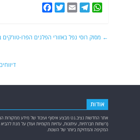
F
T
E
T
W
a
w
m
el
h
c
itt
ai
e
at
e
er
l
g
s
←
מסוק רוסי נפל באזורי הפלגים הפרו-טורקים ב
b
ra
A
o
m
p
o
p
דיווחי
k
אודות
אתר החדשות נציב.נט מבצע איסוף ועיבוד של מידע ממקורות המוד
(רשתות חברתיות, עיתונות, עדויות מקומיות ועוד) על מנת להבי
המקיפה והמדויקת ביותר של השטח.