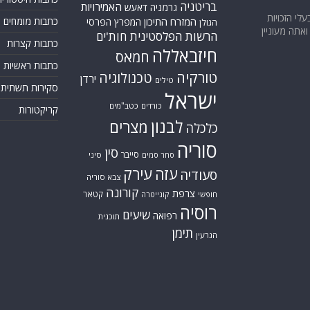
בריטניה
האמירויות
גרמניה
דאעש
בעלי הזכויות
המזרח התיכון
כתבות מומחים
המפרץ הפרסי
הגולן
אתה מעוניין
הרשות הפלסטינית
חות'ים
כתבות קצרות
חיזבאללה
חמאס
כתבות ראשיות
טורקיה
טכנולוגיה
ירדן
טילים
סקירות תשתית
ישראל
כורדים
כטב"מים
קריקטורות
לבנון
מצרים
כלכלה
סוריה
סין
סייבר
סיני
סחר סמים
עזה
עירק
סעודיה
צבא סוריה
קורונה
צרפת
קטאר
חופשי
קונייטרה
רוסיה
שיעים
רפואה
תוכנית
תימן
הגרעין