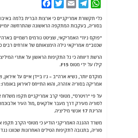
F
T
E
T
W
a
w
m
el
h
כלי תקשורת אמריקניים כי ארצות הברית בלמה באיבו 
c
itt
ai
e
at
בסוריה, בעקבות המתקפה הראשונה שהתרחשה יומיים קו
e
er
l
g
s
"פוקס ניוז" האמריקאי, שציטט גורמים רשמיים בארה"ב
b
ra
A
שכטב"מ אמריקאי גילה הימצאותם של אזרחים רבים סב
o
m
p
o
p
קילו על ידי מטוס F15.
k
מוקדם יותר, נשיא ארה"ב – ג'ו ביידן איים על איראן,
אמריקה בסוריה אזהרה, והוא התייחס לאיראן באומרו: 
על פי "רויטרס", מטוסי קרב אמריקניים תקפו משלוח א
לסוריה מעירק דרך מעבר אלקאים ,מול העיר אלבוכמ
והריגת 17 אנשי מיליציה.
משרד ההגנה האמריקני הודיע ​​כי מטוסי הקרב תקפו
סוריה, בתגובה לתקיפות הטילים האחרונות שכוונו נגד