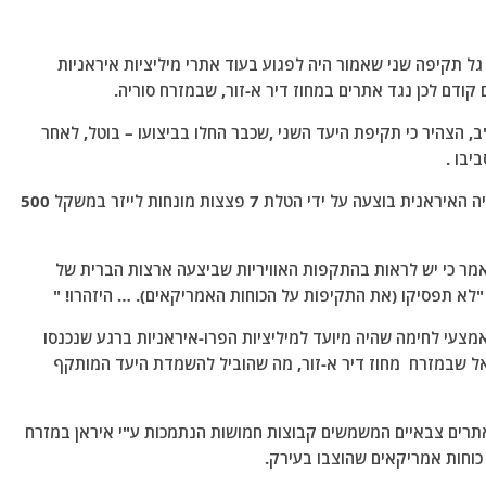
גל תקיפה שני שאמור היה לפגוע בעוד אתרי מיליציות איראניות
דם לכן נגד אתרים במחוז דיר א-זור, שבמזרח סוריה.
, הצהיר כי תקיפת היעד השני ,שכבר החלו בביצועו – בוטל, לאחר
יבו .
הרשת דיווחה כי גל התקיפות הראשון על אתרי המיליציה האיראנית בוצעה על ידי הטלת 7 פצצות מונחות לייזר במשקל 500
 ואמר כי יש לראות בהתקפות האוויריות שביצעה ארצות הברית של
"לא תפסיקו (את התקיפות על הכוחות האמריקאים). … היזהרו! "
מצעי לחימה שהיה מיועד למיליציות הפרו-איראניות ברגע שנכנסו
אל שבמזרח מחוז דיר א-זור, מה שהוביל להשמדת היעד המותקף
 אתרים צבאיים המשמשים קבוצות חמושות הנתמכות ע"י איראן במזרח
 כוחות אמריקאים שהוצבו בעירק.