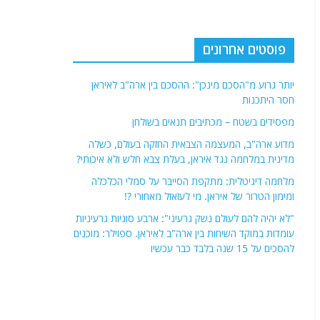
פוסטים אחרונים
יותר גרוע מ"הסכם מינכן": ההסכם בין ארה"ב לאיראן
חסר היתכנות
מפסידים בשטח – מכתיבים תנאים בשולחן
מדוע ארה"ב, המעצמה הצבאית החזקה בעולם, כשלה
מדינית במלחמה נגד איראן, בעלת צבא חלש ולא איכותי?
מלחמה דיגיטלית: מתקפת הסייבר על סמלי הכלכלה
ומימון הטרור של איראן. מי לעזאזל מאחורי ?!
"לא יהיה להם לעולם נשק גרעיני": ארבע סוגיות גרעיניות
עומדות במוקד השיחות בין ארה"ב לאיראן. ספוילר: מוכנים
להסכים על 15 שנה בלבד כבר עכשיו