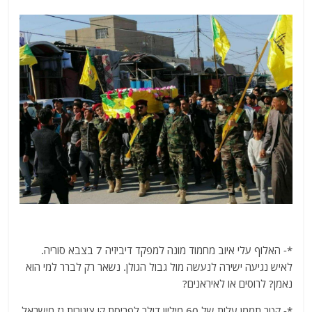
*- האלוף עלי איוב מחמוד מונה למפקד דיביזיה 7 בצבא סוריה.
לאיש נגיעה ישירה לנעשה מול גבול הגולן. נשאר רק לברר למי הוא
נאמן? לרוסים או לאיראנים?
*- קטר תממן עלות של 60 מיליון דולר לפריסת קו צינורות גז מישראל