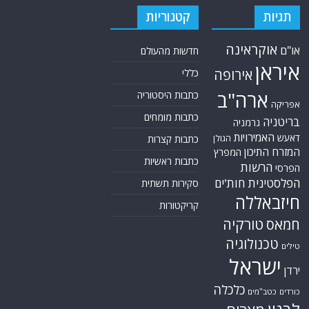
תגיות
קטגוריות
אוקראינה
או"ם
חדשות מהעולם
איראן
אירופה
כללי
ארה"ב
כתבות היסטוריה
אפריקה
כתבות מומחים
בריטניה
גרמניה
האמירויות
דאעש
הגולן
כתבות קצרות
המזרח התיכון
המפרץ
כתבות ראשיות
הרשות
הפרסי
הפלסטינית
חות'ים
סקירות תשתית
חיזבאללה
קריקטורות
טורקיה
חמאס
טכנולוגיה
טילים
ישראל
ירדן
כלכלה
כורדים
כטב"מים