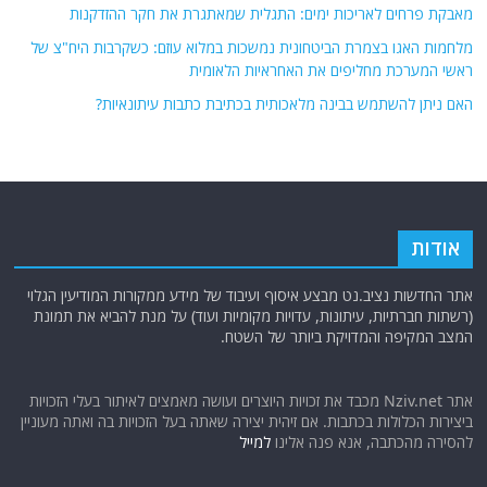
מאבקת פרחים לאריכות ימים: התגלית שמאתגרת את חקר ההזדקנות
מלחמות האגו בצמרת הביטחונית נמשכות במלוא עוזם: כשקרבות היח"צ של
ראשי המערכת מחליפים את האחראיות הלאומית
האם ניתן להשתמש בבינה מלאכותית בכתיבת כתבות עיתונאיות?
אודות
אתר החדשות נציב.נט מבצע איסוף ועיבוד של מידע ממקורות המודיעין הגלוי
(רשתות חברתיות, עיתונות, עדויות מקומיות ועוד) על מנת להביא את תמונת
המצב המקיפה והמדויקת ביותר של השטח.
אתר Nziv.net מכבד את זכויות היוצרים ועושה מאמצים לאיתור בעלי הזכויות
ביצירות הכלולות בכתבות. אם זיהית יצירה שאתה בעל הזכויות בה ואתה מעוניין
להסירה מהכתבה, אנא פנה אלינו
למייל