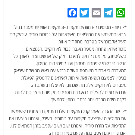
F
T
E
T
W
a
w
m
el
h
*- דיווח- מטוסים לא מזוהים תקפו ב-3 תקיפות אוויריות מעבר גבול
c
itt
ai
e
at
צבאי המשמש את המיליציות האיראניות על גבולות סוריה-עיראק ליד
e
er
l
g
s
העיר אלבוכמאל בפרברי מחוז דיר א-זור.
b
ra
A
כזכור איראן פתחה מספר מעברי גבול לא חוקיים ,הנמצאים
בשליטתה, על מנת לדאוג למעבר חלק של אנשים וציוד לאורך כל
o
m
p
הגשר היבשתי שפתחה מטהרן ועד למימי הים התיכון.
o
p
ההערכה כי ארה'ב משתפת פעולה כרגע עם ראש ממשלת עיראק
k
בניסיון לצמצם תופעה זאת ואיתות לאיראנים להפסיק הפעלת
מעברים לא חוקיים אלו. מה שכמובן לא יצלח בשלב זה.
אם היו רוצים להצליח בהעברת מסרים התקיפות היו צריכות להיות
בקנה מידה הרבה יותר נרחב. נמתין להמשך.
*- שר ההגנה האמריקני: התקיפות שלנו התמקדו באתרים ששימשו
את המיליציה שביצעה תקיפות על כוחותינו בעירק, ואנחנו ביצענו את
התקיפות על מזרח סוריה, ואמרנו שוב ושוב שנגיב בזמן המתאים לנו,
ואנחנו יודעים היטב במה פגענו במזרח סוריה.