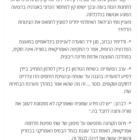
לתחנות הכוח בעזה ובכך ישימו קץ למחסור הכרוני באנרגיה ברצועה
הפוגע אנושות בכלכלתה.
מעניין מתי הג'יהאד האיסלמי יחליט לפוצץ לחמאס את הצינורות
הללו??
*- ולדימיר גברוב, סגן יו"ר הוועדה לעניינים בינלאומיים במועצת
הפדרציה הרוסית, אמר כי התקיפה האמריקאית בסוריה אינה חוקית,
במהלכה הופצצה אדמת מדינה ריבונית.
*- ערב הסעודית: בשיחת הטלפון בין ביידן לסלמן התחייב ביידן
לסייע לסעודיה בהגנה על שטחה ובהפיכת היחסים הדו צדדיים
לחזקים ושקופים. כזכור … זה מה שהוא אמר במהלך מערכת הבחירות
שלו.
*- לברוב: "יש לנו מידע שמוכיח שאמריקה לא מתכוונת לעזוב את
סוריה ורוצה לחבל בה."
*- וירוס הקורונה מתפשט על סיפונן של שתי ספינות מלחמה
אמריקאיות, האחת כבר עוגנת בנמל הבסיס האמריקני בבחריין
והשנייה עושה את דרכה לנמל זה.