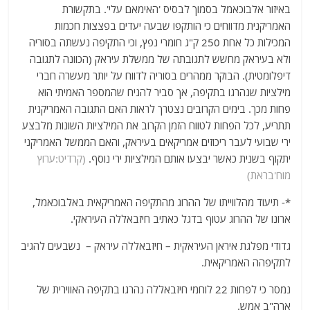
באיזור אלבוכאמל בסמוך לבסיס 'האימאם עלי'. בתקשורת
האמריקנית מדווחים כי הותקפו שבעה יעדים בפצצות חכמות
המכילות כל אחת 250 ק"ג חומרי נפץ, וכי התקיפה נעשתה בסוריה
ולא בעיראק מחשש לתגובתה של ממשלת עיראק (הכוונה לתגובה
דיפלומטית). הבוקר ממהרים בסוריה לדווח על יותר מעשרה חברי
מילציות שנהרגו בתקיפה, אך סביר להניח שהמספר האמיתי הוא
פחות מכך. בימים הקרובים נצטרך לראות האם התגובה האמריקנית
תתריע, לכל הפחות לטווח הזמן הקרוב את המילציות השונות מלבצע
ירי שבועי לעבר ריכוזים אמריקאים בעיראק, והאם הממשל האמריקני
יתקוף בשנית כאשר יבצעו אותם המילציות ירי נוסף.
(קרדיט:ערוץ
מוח'בראת)
*- תיעוד מהלווייתו של ההרוג מהתקיפה האמריקאית באלבוכאמל,
ארונו של ההרוג עטוף בדגל כאתיב חיזבאללה העיראקי.
גדודי מפלגת איראן העיראקית – חיזבאללה עיראק – נשבעים להגיב
לתקיפהה האמריקאית.
נמסר כי לפחות 22 לוחמי חיזבאללה נהרגו בתקיפה האווירית של
ארה"ב אמש.