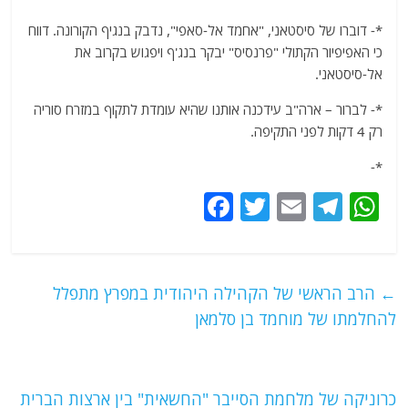
*- דוברו של סיסטאני, "אחמד ​​אל-סאפי", נדבק בנגיף הקורונה. דווח
כי האפיפיור הקתולי "פרנסיס" יבקר בנג'ף ויפגוש בקרוב את
אל-סיסטאני.
*- לברור – ארה"ב עידכנה אותנו שהיא עומדת לתקוף במזרח סוריה
רק 4 דקות לפני התקיפה.
*-
F
T
E
T
W
a
w
m
el
h
c
itt
ai
e
at
e
er
l
g
s
←
הרב הראשי של הקהילה היהודית במפרץ מתפלל
b
ra
A
להחלמתו של מוחמד בן סלמאן
o
m
p
o
p
כרוניקה של מלחמת הסייבר "החשאית" בין ארצות הברית