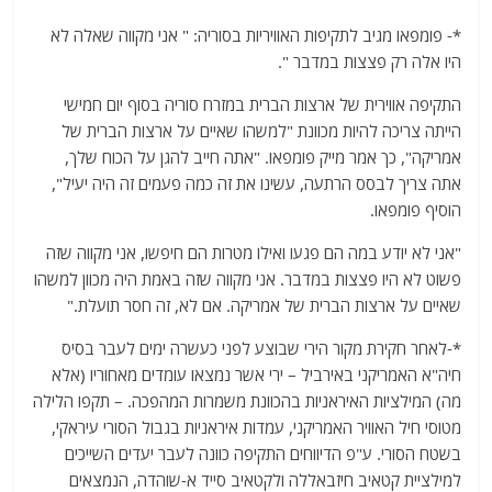
*- פומפאו מגיב לתקיפות האוויריות בסוריה: " אני מקווה שאלה לא
היו אלה רק פצצות במדבר ".
התקיפה אווירית של ארצות הברית במזרח סוריה בסוף יום חמישי
הייתה צריכה להיות מכוונת "למשהו שאיים על ארצות הברית של
אמריקה", כך אמר מייק פומפאו. "אתה חייב להגן על הכוח שלך,
אתה צריך לבסס הרתעה, עשינו את זה כמה פעמים זה היה יעיל",
הוסיף פומפאו.
"אני לא יודע במה הם פגעו ואילו מטרות הם חיפשו, אני מקווה שזה
פשוט לא היו פצצות במדבר. אני מקווה שזה באמת היה מכוון למשהו
שאיים על ארצות הברית של אמריקה. אם לא, זה חסר תועלת."
*-לאחר חקירת מקור הירי שבוצע לפני כעשרה ימים לעבר בסיס
חיה"א האמריקני באירביל – ירי אשר נמצאו עומדים מאחוריו (אלא
מה) המילציות האיראניות בהכוונת משמרות המהפכה. – תקפו הלילה
מטוסי חיל האוויר האמריקני, עמדות איראניות בגבול הסורי עיראקי,
בשטח הסורי. ע"פ הדיווחים התקיפה כוונה לעבר יעדים השייכים
למילציית קטאיב חיזבאללה ולקטאיב סייד א-שוהדה, הנמצאים