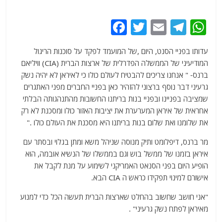
F
T
E
T
W
a
w
m
el
h
עדותו בפניי הסנט, היום ,של המועמד לפקד על סוכנות הריגול
c
itt
ai
e
at
המודיעיני של הממשלה הפדרלית של ארצות הברית (CIA) וויליאם
e
er
l
g
s
ברנס- " אנחנו צריכים להבטיח לעולם כולו כי לאיראן לא יהיה נשק
b
ra
A
גרעיני דבר נוסף ברצוני להזהיר כאן בפניי החברים מפני האתגרים
שמציבה בפניינו ובפניי בנות בריתנו החשובות מהתנהגותה הבלתי
o
m
p
אחראית של איראן המערערת את יציבות האזור כולו ומסכנת לא רק
o
p
את שלומנו ואת שלום בנות בריתנו היא מסכנת את העולם כולו ."
k
מר ברנס, דיפלומט ותיק מנוסה שניהל משא ומתן בגלוי ובסתר עם
איראן בזמנו של ממשל בוש וגם בממשלו של הנשיא אובמה, הוא
הופיע היום בפני הסנאט האמריקני לשימוע על מנת לקבל את
אישורם למינוי תפקידו כראש ה CIA הבא.
"אני חושב שחשוב בהחלט שארצות הברית תעשה הכל כדי למנוע
מאיראן לפתח נשק גרעיני" .