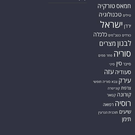
טורקיה
חמאס
טכנולוגיה
טילים
ישראל
ירדן
כלכלה
כורדים
כטב"מים
לבנון
מצרים
סוריה
סחר סמים
סין
סייבר
סיני
עזה
סעודיה
עירק
צבא סוריה חופשי
צרפת
קונייטרה
קורונה
קטאר
רוסיה
רפואה
שיעים
תוכנית הגרעין
תימן