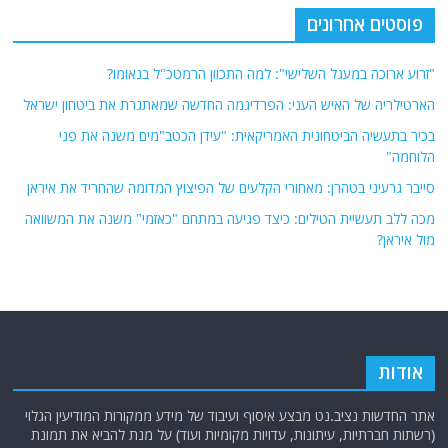
פוסטים אחרונים
"זרוע ארוכה במעגל השלישי": למה התכוון הרמטכ"ל בנאומו?
הארטילריה של האיש העני: הפרדיגמה החדשה שמאתגרת את ביטחון ישראל
בכיר בתעשיה הביטחונית האמריקאית: "עידן הכטב"מים משנה את פני
הלוחמה"
סייבר גרעיני בטהרן: מאחורי הקלעים של הפיצוץ המדומה שהחריד את איראן
מכה ללב תעשיית הטילים: כיצד פגיעה במתחם "כאזמי" משנה את המשוואה
מול איראן?
אודות
אתר החדשות נציב.נט מבצע איסוף ועיבוד של מידע ממקורות המודיעין הגלוי
(רשתות חברתיות, עיתונות, עדויות מקומיות ועוד) על מנת להביא את תמונת