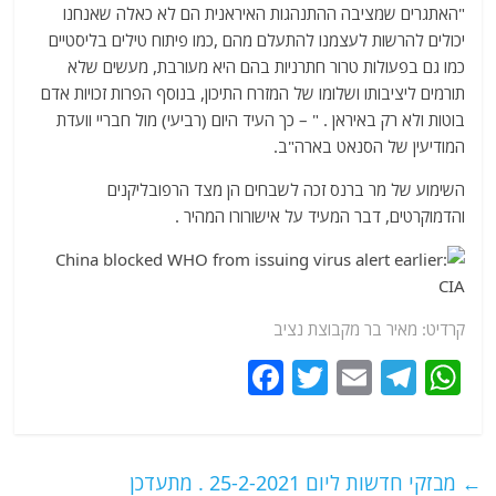
"האתגרים שמציבה ההתנהגות האיראנית הם לא כאלה שאנחנו
יכולים להרשות לעצמנו להתעלם מהם ,כמו פיתוח טילים בליסטיים
כמו גם בפעולות טרור חתרניות בהם היא מעורבת, מעשים שלא
תורמים ליציבותו ושלומו של המזרח התיכון, בנוסף הפרות זכויות אדם
בוטות ולא רק באיראן . " – כך העיד היום (רביעי) מול חבריי וועדת
המודיעין של הסנאט בארה"ב.
השימוע של מר ברנס זכה לשבחים הן מצד הרפובליקנים
והדמוקרטים, דבר המעיד על אישורורו המהיר .
קרדיט: מאיר בר מקבוצת נציב
F
T
E
T
W
a
w
m
el
h
c
itt
ai
e
at
e
er
l
g
s
←
מבזקי חדשות ליום 25-2-2021 . מתעדכן