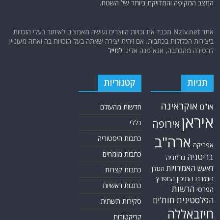
המצב המקיפה והמדויקת ביותר של השטח.
אתר Nziv.net מכבד את זכויות היוצרים ועושה מאמצים לאיתור בעלי הזכויות
ביצירות הכלולות בכתבות. אם זיהית יצירה שאתה בעל הזכויות בה ואתה מעוניין
להסירה מהכתבה, אנא פנה אלינו
למייל
תגיות
קטגוריות
אוקראינה
או"ם
חדשות מהעולם
איראן
אירופה
כללי
ארה"ב
כתבות היסטוריה
אפריקה
כתבות מומחים
בריטניה
גרמניה
האמירויות
דאעש
הגולן
כתבות קצרות
המזרח התיכון
המפרץ
כתבות ראשיות
הרשות
הפרסי
הפלסטינית
חות'ים
סקירות תשתית
חיזבאללה
קריקטורות