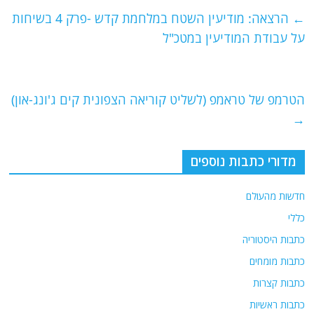
e
er
l
g
s
←
הרצאה: מודיעין השטח במלחמת קדש -פרק 4 בשיחות
b
ra
A
על עבודת המודיעין במטכ"ל
o
m
p
o
p
הטרמפ של טראמפ (לשליט קוריאה הצפונית קים ג'ונג-און)
k
→
מדורי כתבות נוספים
חדשות מהעולם
כללי
כתבות היסטוריה
כתבות מומחים
כתבות קצרות
כתבות ראשיות