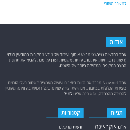
למשבר האזורי
אודות
אתר החדשות נציב.נט מבצע איסוף ועיבוד של מידע ממקורות המודיעין הגלוי
(רשתות חברתיות, עיתונות, עדויות מקומיות ועוד) על מנת להביא את תמונת
המצב המקיפה והמדויקת ביותר של השטח.
אתר Nziv.net מכבד את זכויות היוצרים ועושה מאמצים לאיתור בעלי הזכויות
ביצירות הכלולות בכתבות. אם זיהית יצירה שאתה בעל הזכויות בה ואתה מעוניין
להסירה מהכתבה, אנא פנה אלינו
למייל
תגיות
קטגוריות
אוקראינה
או"ם
חדשות מהעולם