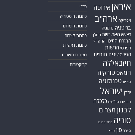
איראן
אירופה
כללי
ארה"ב
כתבות היסטוריה
אפריקה
כתבות מומחים
בריטניה
גרמניה
האמירויות
דאעש
הגולן
כתבות קצרות
המזרח התיכון
המפרץ
כתבות ראשיות
הרשות
הפרסי
הפלסטינית
חות'ים
סקירות תשתית
חיזבאללה
קריקטורות
טורקיה
חמאס
טכנולוגיה
טילים
ישראל
ירדן
כלכלה
כורדים
כטב"מים
לבנון
מצרים
סוריה
סחר סמים
סין
סייבר
סיני