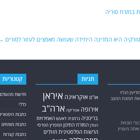
ות במזרח סוריה
: טורקיה היא המדינה היחידה שעושה מאמצים לעזור לסורים
→
תגיות
קטגוריות
יעין הגלוי
איראן
חדשות מהעולם
אוקראינה
או"ם
א את תמונת המצב
כללי
ארה"ב
אירופה
אפריקה
כתבות היסטוריה
בריטניה
האמירויות
גרמניה
דאעש
בעלי הזכויות
כתבות מומחים
המזרח התיכון
המפרץ הפרסי
הגולן
אתה מעוניין
הרשות הפלסטינית
חות'ים
כתבות קצרות