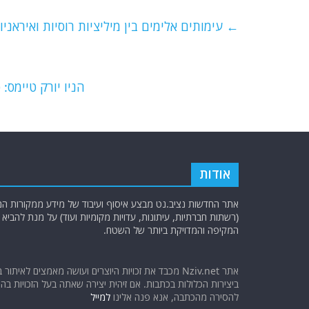
c
itt
ai
e
at
e
er
l
g
s
←
עימותים אלימים בין מיליציות רוסיות ואיראני
b
ra
A
o
m
p
o
p
הניו יורק טיימס
k
אודות
אתר החדשות נציב.נט מבצע איסוף ועיבוד של מידע ממקורות המוד
(רשתות חברתיות, עיתונות, עדויות מקומיות ועוד) על מנת להבי
המקיפה והמדויקת ביותר של השטח.
אתר Nziv.net מכבד את זכויות היוצרים ועושה מאמצים לאיתור 
ביצירות הכלולות בכתבות. אם זיהית יצירה שאתה בעל הזכויות בה ו
להסירה מהכתבה, אנא פנה אלינו
למייל