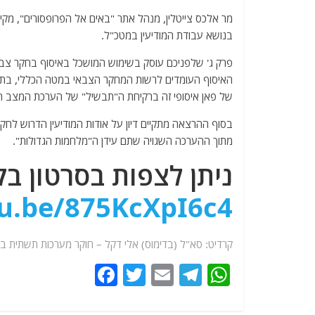
מר אלכס צייטלין, מנהל אתר "באים אל הפרופסורים", מקי
בנושא עבודת המודיעין במטכ"ל.
פרק ג' שלפניכם עוסק בשימוש המושכל באיסוף בחקר צבא
האיסוף העומדים לרשות המחקר הצבאי במטה הכללי, בתוך 
של פאן איסופי זה ברקיחת ה"תבשיל" של הערכת המצב ה
בסוף ההרצאה מתקיים דיון על אודות המודיעין הדרוש לחק
מתוך ההערכה השגויה שתם עידן ה"מלחמות הגדולות".
ניתן לצפות בסרטון בק
tu.be/875KcXpI6c4
קרדיט: סא"ל (בדימוס) אלי דקל – חוקר מערכות תשתית ב
F
T
E
T
W
a
w
m
el
h