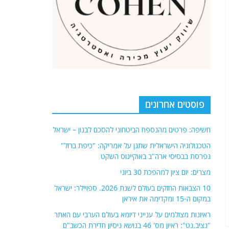
פוסטים אחרונים
חשיפה: פרטים מהנספח הביטחוני להסכם לבנון – ישראל
הטכנולוגיה הישראלית שתגן על אמריקה: "כיפת ברזל"
נפרסת בבסיסי ארה"ב באוקיינוס השקט
מצרים: יום ציון למהפכת 30 ביוני
10 הצבאות החזקים בעולם לשנת 2026. ספויילר: ישראל
במקום ה-15 ומקדימה את איראן
ראיונות מצולמים על ענייני דיומא בעולם הערבי עם האתר
"נציב.נט": ראיון מס' 46 בנושא ניסיון חדירת הכשב"ם