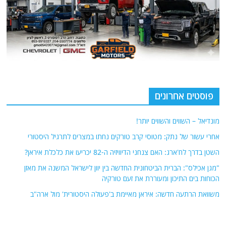
פוסטים אחרונים
מונדיאל – השווים והשווים יותר!
אחרי עשור של נתק: מטוסי קרב טורקים נחתו במצרים לתרגיל היסטורי
השטן בדרך לח'ארג: האם צנחני הדיוויזיה ה-82 יכריעו את כלכלת איראן?
"מגן אכילס": הברית הביטחונית החדשה בין יוון לישראל המשנה את מאזן
הכוחות בים התיכון ומעוררת את זעם טורקיה
משוואת הרתעה חדשה: איראן מאיימת ב'פעולה היסטורית' מול ארה"ב