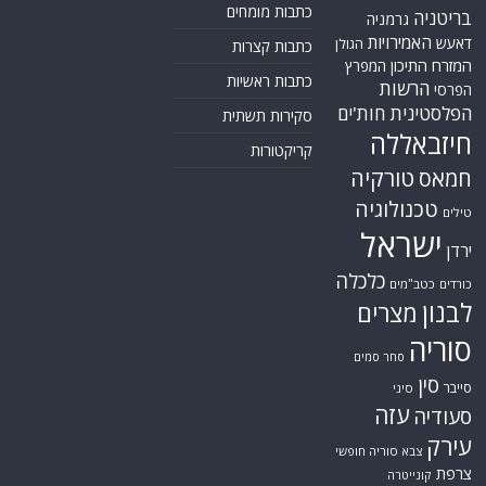
כתבות מומחים
בריטניה
גרמניה
האמירויות
דאעש
הגולן
כתבות קצרות
המזרח התיכון
המפרץ
כתבות ראשיות
הרשות
הפרסי
הפלסטינית
חות'ים
סקירות תשתית
חיזבאללה
קריקטורות
טורקיה
חמאס
טכנולוגיה
טילים
ישראל
ירדן
כלכלה
כורדים
כטב"מים
לבנון
מצרים
סוריה
סחר סמים
סין
סייבר
סיני
עזה
סעודיה
עירק
צבא סוריה חופשי
צרפת
קונייטרה