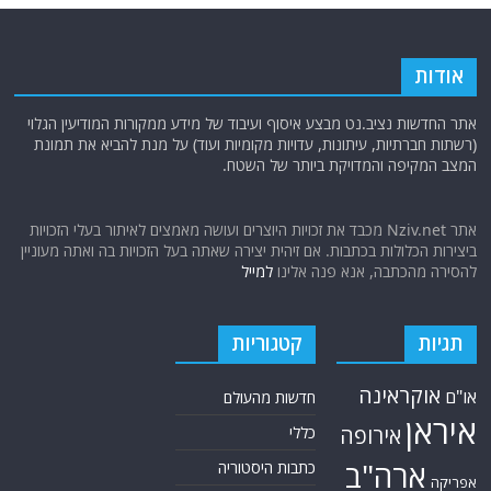
אודות
אתר החדשות נציב.נט מבצע איסוף ועיבוד של מידע ממקורות המודיעין הגלוי
(רשתות חברתיות, עיתונות, עדויות מקומיות ועוד) על מנת להביא את תמונת
המצב המקיפה והמדויקת ביותר של השטח.
אתר Nziv.net מכבד את זכויות היוצרים ועושה מאמצים לאיתור בעלי הזכויות
ביצירות הכלולות בכתבות. אם זיהית יצירה שאתה בעל הזכויות בה ואתה מעוניין
להסירה מהכתבה, אנא פנה אלינו
למייל
תגיות
קטגוריות
אוקראינה
או"ם
חדשות מהעולם
איראן
אירופה
כללי
ארה"ב
כתבות היסטוריה
אפריקה