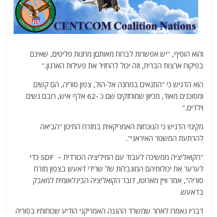
והוא הוסיף, "יש אפשרות לברוח מאותםן מחנות פליטים, שאינם
בפיקוח ארצות הברית, וזה יכול להחזיר את פעילות הארגון."
הוא הדגיש כי "התנאים במחנה אל-הול, צפון סוריה, הם קשים
ומסוכנים מאוד, מכיוון שמוחזקים שם כ -62 אלף איש, רובם נשים
וילדים."
מקינזי הדגיש כי הנוכחות האמריקאית במזרח התיכון "הביאה
להרתעת המשטר האיראני".
"הקואליציה ממשיכה לעבוד עם המיליציה הכורדית – SDF כדי
לערער את יכולותיהם המוגבלות של שרידי דאעש בצפון מזרח
סוריה", אמר וויין מארוטו, דובר הקואליציה הבינלאומית למאבק
בדאעש.
דבריו נאמרו לאחר שמשרד ההגנה האמריקני הודיע שכוחותיו בסוריה