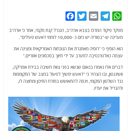
F
T
E
T
W
a
w
m
el
h
מפקד פיקוד המרכז בצבא ארה"ב, הגנרל קנת מקנזי, אמר כי ארה"ב
c
itt
ai
e
at
מעריכה ש-"בסוריה יש כיום כ -10,000 לוחמי דאעש פעילים".
e
er
l
g
s
הוא הוסיף כי "רוסיה מאתגרת את הנוכחות האמריקאית ומציגה את
b
ra
A
עצמה כאלטרנטיבה למערב על ידי תיווך בסכסוכים אזוריים."
o
m
p
דברים אלו נאמרו בנאום שנשא בפני צוות חשיבה בבירת אמריקה,
o
p
וושינגטון, ובו הצהיר כי "דאעש ימשיך לפעול במצב של התקוממות
k
נגד השלטון המקומי, וינסה להתאושש במזרח התיכון ומחוצה לו,
ולהגדיל את יעדיו.