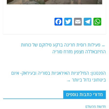
F
T
E
T
W
a
w
m
el
h
c
itt
ai
e
at
e
er
l
g
s
←
פעילות רוסית חריגה ברקע סילוקם של כוחות
b
ra
A
החיזבאללה מצפון מזרח סוריה
o
m
p
o
p
הפנטגון: המיליציות האיראניות בסוריה ובעיראק- איום
k
ביטחוני גדול ביותר
→
מדורי כתבות נוספים
חדשות מהעולם