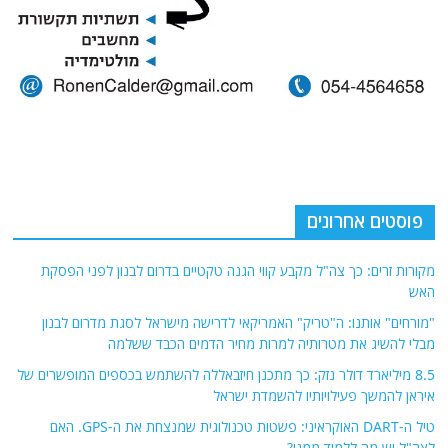
פוסטים אחרונים
מקורות זרים: כך צה"ל מקבע קווי הגנה טקטיים בדרום לבנון לפני הפסקת
האש
"מורחים" אותנו: ה"טריק" האמריקאי לדרישה מישראל לסגת מדרום לבנון
מבלי להשיג את מטרותיה למרות מחיר הדמים הכבד ששלמה
8.5 מיליארד דולר נזק: כך מתכנן חיזבאללה להשתמש בכספים המופשרים של
איראן להמשך פעילויותיו להשמדת ישראל
טיל ה-DART האוקראיני: פשטות טכנולוגית שמנצחת את ה-GPS. האם
לצה"ל יש מה ללמוד ממנו?