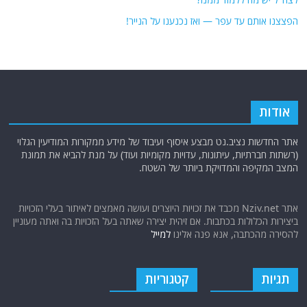
הפצצנו אותם עד עפר — ואז נכנענו על הנייר!
אודות
אתר החדשות נציב.נט מבצע איסוף ועיבוד של מידע ממקורות המודיעין הגלוי
(רשתות חברתיות, עיתונות, עדויות מקומיות ועוד) על מנת להביא את תמונת
המצב המקיפה והמדויקת ביותר של השטח.
אתר Nziv.net מכבד את זכויות היוצרים ועושה מאמצים לאיתור בעלי הזכויות
ביצירות הכלולות בכתבות. אם זיהית יצירה שאתה בעל הזכויות בה ואתה מעוניין
להסירה מהכתבה, אנא פנה אלינו
למייל
תגיות
קטגוריות