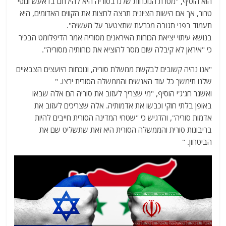
הוא הוסיף, "מטרת הנוכחות שלנו בסוריה היא להילחם בדאעש וגופי
טרור, אך אם הישות הציונית תרצה לחצות את הקווים האדומים, היא
תעמוד בפני תגובה מכרעת שתצטער על מעשיה".
בנושא עיתוי יציאת הכוחות האיראנים מסוריה אמר הדיפלומט הבכיר
כי "איראן לא קיבלה שום מסר להוציא את כוחותיה מסוריה".
"אנו נהיה קשובים לבקשת ממשלת סוריה, ונוכחות היועצים הצבאיים
שלנו תימשך כל עוד האנשים והממשלה הסורית ירצו. "
ואשגר חג'ג'י הוסיף, "מי שצריך לעזוב את סוריה הם אלה שבאו
באופן בלתי חוקי וכבשו את אדמותיה. אלה שצריכים לעזוב את
אדמות סוריה", והדגיש כי "שטחי המדינה הסורית חייבים להיות
בריבונות סורית והממשלה הסורית היא זאת שתשליט שם את
הביטחון. "