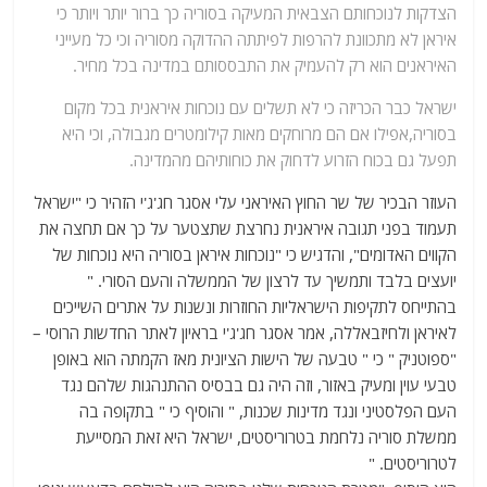
הצדקות לנוכחותם הצבאית המעיקה בסוריה כך ברור יותר ויותר כי
איראן לא מתכוונת להרפות לפיתתה ההדוקה מסוריה וכי כל מעייני
האיראנים הוא רק להעמיק את התבססותם במדינה בכל מחיר.
ישראל כבר הכריזה כי לא תשלים עם נוכחות איראנית בכל מקום
בסוריה,אפילו אם הם מרוחקים מאות קילומטרים מגבולה, וכי היא
תפעל גם בכוח הזרוע לדחוק את כוחותיהם מהמדינה.
העוזר הבכיר של שר החוץ האיראני עלי אסגר חג'ג'י הזהיר כי "ישראל
תעמוד בפני תגובה איראנית נחרצת שתצטער על כך אם תחצה את
הקווים האדומים", והדגיש כי "נוכחות איראן בסוריה היא נוכחות של
יועצים בלבד ותמשיך עד לרצון של הממשלה והעם הסורי. "
בהתייחס לתקיפות הישראליות החוזרות ונשנות על אתרים השייכים
לאיראן ולחיזבאללה, אמר אסגר חג'ג'י בראיון לאתר החדשות הרוסי –
"ספוטניק " כי " טבעה של הישות הציונית מאז הקמתה הוא באופן
טבעי עוין ומעיק באזור, וזה היה גם בבסיס ההתנהגות שלהם נגד
העם הפלסטיני ונגד מדינות שכנות, " והוסיף כי " בתקופה בה
ממשלת סוריה נלחמת בטרוריסטים, ישראל היא זאת המסייעת
לטרוריסטים. "