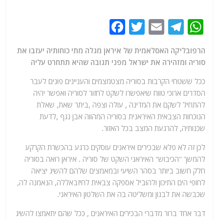
F
T
E
T
W
a
w
m
el
h
הרפובליקה האסלאמית של איראן מגלה מתי כוחותיה יעזבו את
c
itt
ai
e
at
סוריה ומזהירה את ישראל מפני תגובה שהיא תתחרט עליה
e
er
l
g
s
ככל ששטחי הקרבות בסוריה מצטמצמים והעניינים פונים לעבר
b
ra
A
הסדרים ארוכי טווח שיאפשרו לשקט לחזור לסוריה ואפשר יהיה
o
m
p
להתחיל לשקם את המדינה , עולה וצפה ,ביתר שאת, שאלת
o
p
הנוכחות הצבאית האיראנית בסוריה המהווה אבן נגף ,לדעת
שכנותיה, להרגעת המצב בכל האזור.
k
לכן זה לא פלא שבכירים איראנים עוסקים כרגע בהכשרת הקרקע
להמשך "הכיבוש" האיראני השקט של סוריה . איראן רואה בסוריה
חלק חשוב ביותר בסהר השיעי ובמאמצים שלהם להשיג יציאה
לחופי הים התיכון ולהוביל אספקה צבאית לחיזבאללה, הנאמנה לה,
שכבשה את לבנון ומשליטה בה את השלטון האיראני.
דבר אחד ברור מדברי הבכירים האיראנים , ככל שהם יתאמצו להשיג