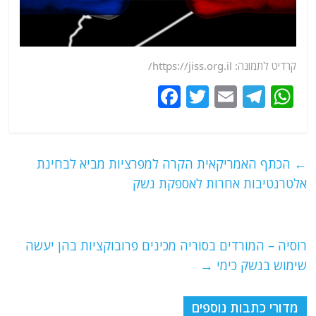
קרדיט לתמונה: https://jiss.org.il/
F
T
E
T
W
a
w
m
el
h
c
itt
ai
e
at
e
er
l
g
s
←
הכתף האמריקאית הקרה למפרציות מביא לבחינת
b
ra
A
אלטרנטיבות אחרות לאספקת נשק
o
m
p
o
p
רוסיה – המורדים בסוריה מכינים פרובוקציות בהן יעשה
k
שימוש בנשק כימי
→
מדורי כתבות נוספים