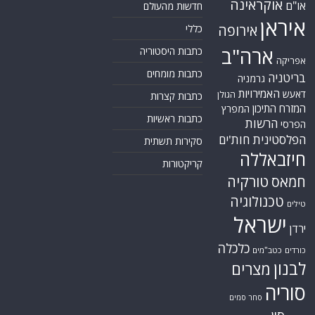
אוקראינה
או"ם
חדשות מהעולם
איראן
אירופה
כללי
ארה"ב
כתבות היסטוריה
אפריקה
כתבות מומחים
בריטניה
גרמניה
האמירויות
דאעש
הגולן
כתבות קצרות
המזרח התיכון
המפרץ
כתבות ראשיות
הרשות
הפרסי
הפלסטינית
חות'ים
סקירות תשתית
חיזבאללה
קריקטורות
טורקיה
חמאס
טכנולוגיה
טילים
ישראל
ירדן
כלכלה
כורדים
כטב"מים
לבנון
מצרים
סוריה
סחר סמים