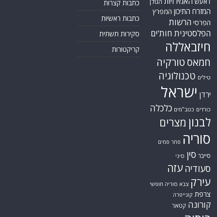
כלכלה
כורדים
כטב"מים
לבנון
מצרים
סוריה
סחר סמים
סין
סייבר
סיני
עזה
סעודיה
עירק
צבא סוריה חופשי
צרפת
קונייטרה
קורונה
קטאר
רוסיה
רפואה
שיעים
תוכנית הגרעין
תימן