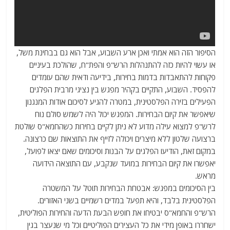
הסיפור הזה הוא אמתי ואכן ארע השבוע, אבל הוא גם בבחינת משל,
או עשוי להיות כזה להתנהלות הרש"פ והפת"ח, שהולכת בעיניים
פקוחות להתאבדות בדמות בחירות, בידיעה ודאית שהם עומדים
להפסיד. השבוע, התקיים בקהיר מפגש בין נציגי מרבית הפלגים
הפעילים בזירה הפלסטינית, במטרה להגיע לסיכום אודות המנגנון
שיאפשר את קיום הבחירות. המפגש יכול היה לשמש סולם נוח
לרש"פ למצוא עילה מדוע לא ניתן לקיים בחירות כשהחמא"ס שולטת
ברצועה שלטון ללא מיצרים ויכולה לזייף את התוצאות שם כרצונה.
במקום זאת, הודיעו הפלגים על הבנות וסיכומים שאם יצאו לפועל,
יאפשרו את קיום הבחירות במועד שנקבע, עם התוצאה הידועה
מראש.
בין הסיכומים במפגש: אבטחת הבחירות תוטל על המשטרה
הפלסטינית בלבד, והיא תפעל במדים רשמיים בשני האזורים.
הרש"פ והחמא"ס יבטיחו את חופש הבעת הדעה והחירות הפוליטית,
ישחררו באופן מידי את כל העצירים הפוליטיים וכל מי שנעצר בגין