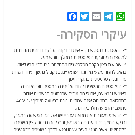
F
T
E
T
W
a
w
m
el
h
עיקרי הסקירה-
c
itt
ai
e
at
e
er
l
g
s
*- ההסכמות במפגש בין – אירגוני בקהיר על קידום יוזמת הבחירות
b
ra
A
למועצה המחוקקת הפלסטינית במהלך חודש מאי.
o
m
p
*- שביעות רצון בקרב הפלסטינים מהחלטת בית הדין הבינלאומי
o
p
בהאג לחקור פשעי מלחמה ישראליים. במקביל נמשך עידוד הפרות
סדר ובניה פלסטינית במוקדי חיכוך.
k
*- הפלסטינים ממשיכים לדווח על ירידה במספר חולי הקורונה
באיו"ש וברצועה, אם כי הם מודים שהנתונים הרשמיים אודות
התחלואה והתמותה אינם אמתיים. גורם ברצועה מעריך שכ:40%
מתושבי הרצועה חלו בקורונה.
*- הרש"פ מעודדת את מחאת ערביי ישראל, נגד הפשיעה במגזר,
וברקע המשך גילויי אנרכיה באיו"ש, ובכלל זה דריסת קצין משטרה
פלסטינית. צעיר מג'נין הצית עצמו ופגע בדרך בשוטרים פלסטינים