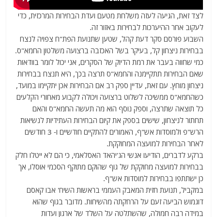
לצד זאת, הגיעה לעזה משלחת מטעם ועדת הבחירות המרכזית, כדי
לעקוב אחר ההיערכות לבחירות באזור זה.
השבוע פורסם סקר דעת קהל, שטען שתנועת הפת"ח צפויה לנצח
בבחירות ניצחון קל, בעיקר בשל האכזבה ברצועה משלטון החמא"ס.
כמי שחווה בעבר את רמת הדיוק של הסקרים, אני יכול לומר בוודאות
שאם הבחירות תתקיימנה והחמא"ס תרצה בכך, היא תנצח בבחירות
ניצחון מוחץ. עם זאת, עדיין ספק רב אם הבחירות אכן יתקיימו במועד,
כשהחמא"ס ממשיכה לשלוט ברצועה ויכולה לקבוע מאחורי הקלעים
כל תוצאה שתרצה, וספק נוסף הוא מה תעשה החמא"ס והאם
תחתור לניצחון, שישים בספק את קיום הבחירות העתידיות לנשיאות
הרש"פ ולמוסדות אש"ף, האמורים להתקיים חודשיים ו- 3 חודשים
לאחר הבחירות למועצה המחוקקת.
ברקע לדברים, הודיעו אנשי הג'יהאד האסלאמי, כי הם לא ייטלו חלק
בבחירות למועצה מחוקקת של גוף שהוקם מתוקף הסכמי אוסלו, אך
כן ישתתפו בבחירות למוסדות אש"ף.
במקביל, תנועת חזית המאבק העממי בראשות השיח' אבו קאסם
דוגמוש הביעה זעם על הרחקתה מהשיחות. מדובר בגוף שהוא
במידה רבה חמולה, שהשתלטה על השלד של ארגון ועדות