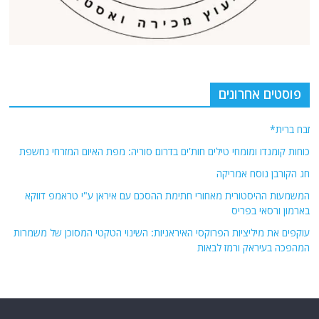
כוחות קומנדו ומומחי טילים חות'ים בדרום סוריה: מפת האיום המזרחי נחשפת
חג הקורבן נוסח אמריקה
המשמעות ההיסטורית מאחורי חתימת ההסכם עם איראן ע"י טראמפ דווקא
בארמון ורסאי בפריס
עוקפים את מיליציות הפרוקסי האיראניות: השינוי הטקטי המסוכן של משמרות
המהפכה בעיראק ורמז לבאות
אודות
אתר החדשות נציב.נט מבצע איסוף ועיבוד של מידע ממקורות המודיעין הגלוי
(רשתות חברתיות, עיתונות, עדויות מקומיות ועוד) על מנת להביא את תמונת
המצב המקיפה והמדויקת ביותר של השטח.
אתר Nziv.net מכבד את זכויות היוצרים ועושה מאמצים לאיתור בעלי הזכויות
ביצירות הכלולות בכתבות. אם זיהית יצירה שאתה בעל הזכויות בה ואתה מעוניין
להסירה מהכתבה, אנא פנה אלינו
למייל