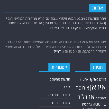
תגיות
קטגוריות
אוקראינה
או"ם
חדשות מהעולם
איראן
אירופה
כללי
ארה"ב
כתבות היסטוריה
אפריקה
כתבות מומחים
בריטניה
גרמניה
האמירויות
דאעש
הגולן
כתבות קצרות
המזרח התיכון
המפרץ
כתבות ראשיות
הרשות
הפרסי
הפלסטינית
חות'ים
סקירות תשתית
חיזבאללה
קריקטורות
טורקיה
חמאס
טכנולוגיה
טילים
ישראל
ירדן