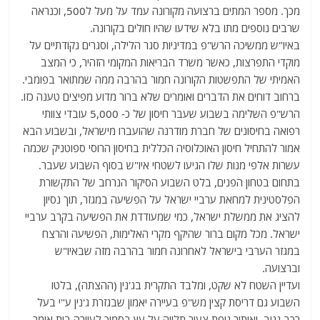
מכך. מספר המתים ברצועה מקורונה עמד על מעל ל500, וכנראה
שרבים נוספים מתו בלא שידעו שהיו חולים בקורונה.
באיו"ש ממשיכה הרש"פ במדיניות סגר הלילה, וסגרים נקודתיים על
מוקדי התפרצות, כאשר משרד הבריאות המקומי הזהיר, כי המצב
האמיתי של התפשטות הקורונה חמור בהרבה ממה שמתואר בפומבי.
ברחוב דוחים את הדברים ואומרים שלא ברור מדוע מפיצים טענה כזו.
הרש"פ השלימה בשבוע שעבר חיסון של כ- 5,000 עובדי צוותי
רפואה בחיסונים של חברת מודרנה שהועברו מישראל, ובשבוע הבא
אמור להתחיל חיסון האוכלוסיה הכללית בחיסון הרוסי ספוטניק שכמה
עשרות אלפי מנות שלו הגיעו לשטחי איו"ש בסוף השבוע שעבר.
בתחום בטחון הפנים, בלט השבוע הסיקור הנרחב של התקשורת
הפלסטינית למחאת ערביי ישראל על הפשיעה במגזר, תוך נסיון
להציג את ממשלת ישראל, כמי שמעודדת את הפשיעה בקרב ערביי
ישראל. מכל מקום ברור שהיקף מקרי האלימות, הפשיעה והרצח
במגזר הערבי בישראל לאחרונה חמור בהרבה מזה שבאיו"ש
וברצועה.
ועדיין השטח לא שקט, ומלבד התקרית בג'נין (ההצתה), בלטו
השבוע גם דריסת קצין מש"פ בעיירה יאמון שבגזרת ג'נין ע"י בעל
רכב גנוב, ואיתור גופת צעיר תלויה על עץ בסמוך לעיירה בית אומר