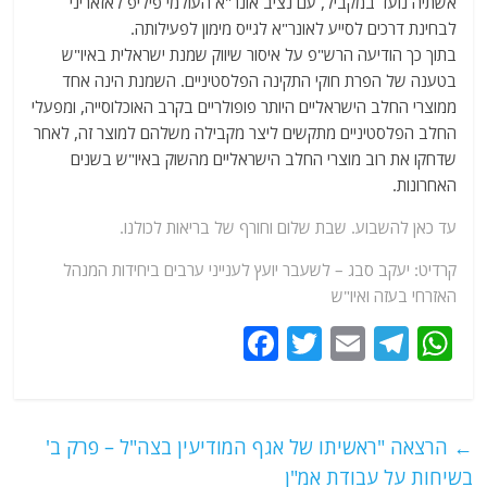
אשתיה נועד במקביל, עם נציב אונר"א העולמי פיליפ לאזאריני
לבחינת דרכים לסייע לאונר"א לגייס מימון לפעילותה.
בתוך כך הודיעה הרש"פ על איסור שיווק שמנת ישראלית באיו"ש
בטענה של הפרת חוקי התקינה הפלסטיניים. השמנת הינה אחד
ממוצרי החלב הישראליים היותר פופולריים בקרב האוכלוסייה, ומפעלי
החלב הפלסטיניים מתקשים ליצר מקבילה משלהם למוצר זה, לאחר
שדחקו את רוב מוצרי החלב הישראליים מהשוק באיו"ש בשנים
האחרונות.
עד כאן להשבוע. שבת שלום וחורף של בריאות לכולנו.
קרדיט: יעקב סבג – לשעבר יועץ לענייני ערבים ביחידות המנהל
האזרחי בעזה ואיו"ש
F
T
E
T
W
a
w
m
el
h
c
itt
ai
e
at
e
er
l
g
s
←
הרצאה "ראשיתו של אגף המודיעין בצה"ל – פרק ב'
b
ra
A
בשיחות על עבודת אמ"ן