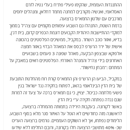
ההתנגדות העממית, שהקימו פעילי פת"ח בעלי נטיה לזרם
האסלאמי, ואנשיה מקורבים למחנה מחמד דחלאן, ומנהלים יחסים
מורכבים עם שלטון החמא"ס ברצועה.
ברמת השטח, התנהלו גם השבוע עימותים מקומיים עם צה"ל בסמוך
למוקדי ההתיישבות היהודית הקבועים דוגמת הכפרים קדום, בית דג'ן,
בדיא, ואזור כוכב השחר. במקביל, ממשיכים הפלסטינים בהכוונה
אישית של יו"ר הרש"פ לבסס את המאהל הבדוי באזור חמצה
אלפוקא שבצפון הבקעה, מאהל שפונה 3 פעמים בשבועיים
האחרונים בידי צה"ל והמנהל האזרחי. הפלסטינים רואים במאבק על
המתחם :"מבחן נחישות".
במקביל, הביעו הן הרש"פ והן החמא"ס קורת רוח מהחלטת התובעת
של בית הדין הבינלאומי בהאג, לפתוח בחקירה נגד ישראל בגין
פשעי מלחמה כביכול. יצויין, כי גם חמא"ס ברכה על צעד זה למרות
שגם נגדה נפתחה חקירה ע"י בית הדין.
באשר לקורונה. בעקבות הירידה בתמותה מהמחלה ברצועה,
לראשונה מזה כחודשיים לא הוטל על האיזור סגר מלא בסוף השבוע.
הלימודים נפתחו, אך לא השווקים העממיים. גורמים ברצועה העריכו
שכ- 40% מתושבי הרצועה חלו בקורונה, ורובם החלימו ללא שידעו