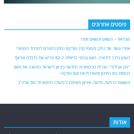
פוסטים אחרונים
מונדיאל – השווים והשווים יותר!
אחרי עשור של נתק: מטוסי קרב טורקים נחתו במצרים לתרגיל היסטורי
השטן בדרך לח'ארג: האם צנחני הדיוויזיה ה-82 יכריעו את כלכלת איראן?
"מגן אכילס": הברית הביטחונית החדשה בין יוון לישראל המשנה את מאזן
הכוחות בים התיכון ומעוררת את זעם טורקיה
משוואת הרתעה חדשה: איראן מאיימת ב'פעולה היסטורית' מול ארה"ב
אודות