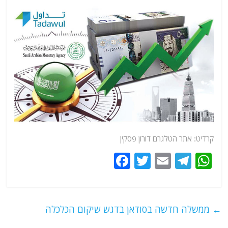
קרדיט:
אתר
הטלגרם דורון פסקין
F
T
E
T
W
a
w
m
el
h
c
itt
ai
e
at
e
er
l
g
s
←
ממשלה חדשה בסודאן בדגש שיקום הכלכלה
b
ra
A