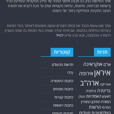
אתר החדשות נציב.נט מבצע איסוף ועיבוד של מידע ממקורות המודיעין הגלוי
(רשתות חברתיות, עיתונות, עדויות מקומיות ועוד) על מנת להביא את תמונת
המצב המקיפה והמדויקת ביותר של השטח.
אתר Nziv.net מכבד את זכויות היוצרים ועושה מאמצים לאיתור בעלי הזכויות
ביצירות הכלולות בכתבות. אם זיהית יצירה שאתה בעל הזכויות בה ואתה מעוניין
להסירה מהכתבה, אנא פנה אלינו
למייל
תגיות
קטגוריות
אוקראינה
או"ם
חדשות מהעולם
איראן
אירופה
כללי
ארה"ב
כתבות היסטוריה
אפריקה
כתבות מומחים
בריטניה
גרמניה
האמירויות
דאעש
הגולן
כתבות קצרות
המזרח התיכון
המפרץ
כתבות ראשיות
הרשות
הפרסי
הפלסטינית
חות'ים
סקירות תשתית