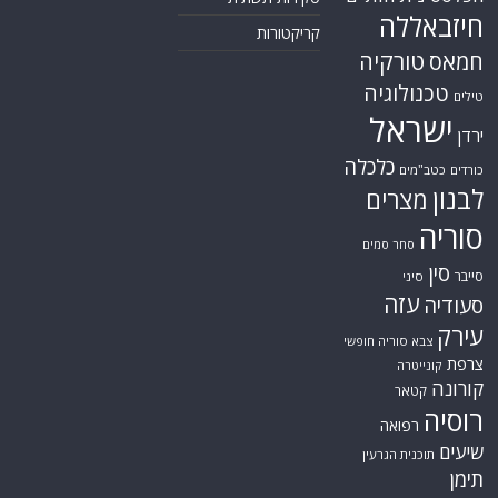
חיזבאללה
קריקטורות
טורקיה
חמאס
טכנולוגיה
טילים
ישראל
ירדן
כלכלה
כורדים
כטב"מים
לבנון
מצרים
סוריה
סחר סמים
סין
סייבר
סיני
עזה
סעודיה
עירק
צבא סוריה חופשי
צרפת
קונייטרה
קורונה
קטאר
רוסיה
רפואה
שיעים
תוכנית הגרעין
תימן