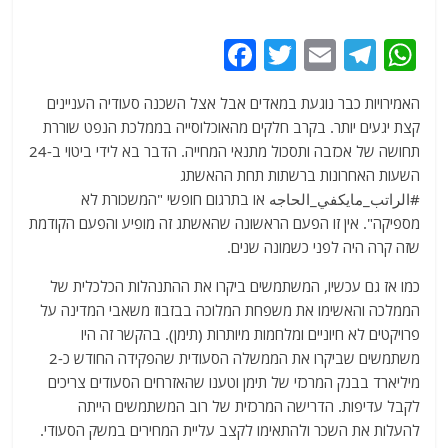
F
T
E
T
W
a
w
m
el
h
האמירויות כבר נוגעת במאדים אבל אצל השכנה סעודיה העניינים
c
itt
ai
e
at
קצת יגעים יותר. בקרב חלקים מהאוכלוסייה בממלכת הנפט שוררת
e
er
l
g
s
תחושה של אכזבה ותסכול מתנאי המחייה. הדבר בא לידי ביטוי ב-24
b
ra
A
השעות האחרונות ברשתות תחת ההאשתג
#الراتب_مايكفي_الحاجه או בתרגום חופשי "המשכורת לא
o
m
p
מספיקה". אין זו הפעם הראשונה שהאשתג זה מופיע והפעם הקודמת
o
p
שזה קרה היה לפני כשמונה שנים.
k
כמו אז גם עכשיו, המשתמשים ביקרו את ההתנהלות הכלכלית של
הממלכה והאשימו את משפחת המלוכה בבזבוז משאבי המדינה על
פרויקטים לא חיוניים ומלחמות מיותרות (תימן). בהקשר זה היו
משתמשים שביקרו את הממשלה הסעודית שהפקידה החודש כ-2
מיליארד בבנק המרכזי של תימן וטענו שהאזרחים הסעודים צריכים
לקבל עדיפות. הדרישה המרכזית של רוב המשתמשים הייתה
להעלות את השכר ולהתאימו לקצב עליית המחירים במשק הסעודי.