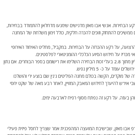
רקע הבחירות. אנשי אבו מאזן מדגישים שימנעו מדחלאן להתמודד בבחירות,
ם ממשיכים להתחזק וזוכים להכרה חלקית, כולל זימון משלחת של המחנה
הרצועה, על רקע ההכרזה על הבחירות. במקביל, מחליט האיחוד האירופי
י מכריז על חידוש הסיוע הכלכלי ההומניטארי לפלסטינים.
*- ועדת הבחירות המרכזית של הרש"פ מדווחת, כי 2.3 מיליון מתוך 2.8 בעלי זכות הבחירה השלימו את רישומם בספר הבוחרים. אם נתון
מד על כ- 5 מיליון נפש.
ה של מוקדים, הקשה בכולם מחנה הפליטים ג'נין שם בוצע ירי והושלכו
י איו"ש להיערך לחידוש המאבק המזויין, לאחר רבע מאה של שקט יחסי
הן בעזה. על רקע זה נפתח מסוף רפיח לארבעה ימים.
פ אבו מאזן, שבישיבת המועצה המהפכנית אמר שצריך לחסל פיזית פעילי