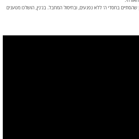
אזרחי.
שהסתיים בחסדי ה' ללא נפגעים, ובחיסול המחבל. בג'נין, הושלכו מטענים