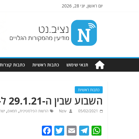
יום ראשון, יוני 28, 2026
Nziv.net
מודיעין
מהמקורות
הגלויים
תנאי שימוש
כתבות ראשיות
כתבות קצרות
כתבות ראשיות
השבוע שבין ה-29.1.21 ל- 4.2.20 אצל שכנינו הפלסטינים
,
,
05/02/2021
Nziv
הרשות הפלסטינית
חמאס
ישר
F
T
E
T
W