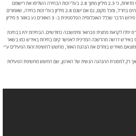
ברקע לדברים, נציין שוועדת הבחירות המרכזית של הרש"פ מדווחת, כי 2.3 מיליון מתוך 2.8 בעלי זכות הבחירה השלימו את רישומם
בספר הבוחרים. לא ברור האם חלק ניכר מהלא רשומים שוהים בחו"ל, ומכל מקום, גם אם ישנם 2.8 מיליון בעלי זכות בחירה, שאמורים
להוות יותר ממחצית התושבים באיו"ש, עזה ומזרח ירושלים, פירוש הדבר שכלל האוכלוסייה הפלסטינית ב- 3 האזורים נע באזור 5 מיליון
"ס יחלו לקראת מחצית פברואר ותימשכנה כחודשיים. הבחירות יהיו בבחינת
באיו"ש דרשה מהלשכה המדינית לאפשר קיום בחירות באיו"ש כמו בשאר
שמוצאם מאיו"ש בוחרים את הנהגת האזור, מחשש לחשיפת זהות הפעילים ע"י
ה, אך רק למסגרת ההנהגה הנשית של הארגון, שם החשש מחשיפת הפעילות