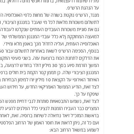
פת"ח שיתמודדו עצמאית, ברומזו לאנשי מחנה דחלאן. במ
על הנהגת הרש"פ.
מנגד, הרש"פ נוקטת בשורה של מחוות כלפי האוכלוסיה 
למועצה המחוקקת (לא כלל עובדי המנגנון הממשלתי של
האוכלוסייה העזתית, ועליה לחדול מכך באופן מלא ומיידי.
את הדלקים לתחנת הכוח ברצועת עזה. בשני סעיפי התקצ
המנגנון הציבורי שלה. כן תממן קטר הקמת בית חולים ברפ
האיחוד האירופי על הקצאת 10 מיליון יורו למימון הבחירות ברש"פ.
לצד זאת, הודיע הממשל האמריקאי החדש, על חידוש העברת 
שיפקח על כך.
לצד זאת, נשמעו התבטאויות סותרות לגבי דחיית מפגש הפ
בראשות המזכ"ל זיאד נח'אלה לשיחות ברוסיה. זאת, לאח
ועם כל זה, ניתן לראות את חוסר האמון של הרחוב הפלסטי
לשמוע במשאל הרחוב הבא: