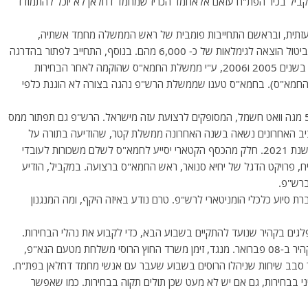
קביל בכיר הפת"ח עזאם אלאחמד הכריז שמחמד דחלאן לא יוכל להתמודד
העזתית, ובראשם התחייבות פומבית של ראש הממשלה מחמד אשתיה,
לתשלום משכורות מלאות לכל מי שעבד במנגנון הציבורי, וביטול הוצאה לגימלאות של כ- 6,000 מהם. בנוסף, התחייב לפתור בהדרגה
גם את סוגיית משכורות העובדים העזתיים שנקלטו לעבודה בשנים 2005 ו2006, ע"י ממשלת החמא"ס שהוקמה לאחר הבחירות
 החמא"ס). בחמא"ס טענו שממשלת הרש"פ נהגה בצורה לא הוגנת כלפי
בנוסף, הסכימה הרש"פ לשאת באחריות לתשלום עבור 50 מגה וואט חשמל, המסופקים לרצועת עזה מישראל. הרש"פ גם תפתור ממס
יב האחרונים נשאה בשנה האחרונה ממשלת קטר, שהודיעה בתורה על
המשך הזרמת סיוע בסך 30 מיליון דולר בחודש לרצועה, בשנת 2021. חלק מהכסף הקטארי יסייע לחמא"ס לשלם משכורות לעובדי
יח, פרויקט הדגל של יחיא סנואר, ראש החמא"ס ברצועה. במקביל, הודיע
סיוע כלכלי הומניטארי לרש"פ. טרם נודע באיזה היקף, ומה המנגנון
לגים בקהיר שנועד להתקיים בשבוע הבא, כדי לקבוע את נהלי הבחירות.
המצרים כבר העבירו הזמנות לנציגי כלל הפלגים להגיע לקהיר ב-08 פברואר. מנגד, זימן משרד החוץ הרוסי משלחת מטעם הגא"פ,
ר סבב שיחות שניהלו הרוסים בשבוע שעבר עם אנשי מחמד דחלאן בפת"ח.
ני בבחירות, גם אם יש לא מעט שכן תולים תקוה בבחירות. כמו שאפשר