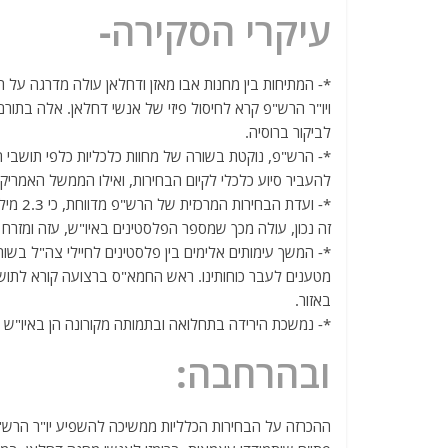
a
w
m
el
h
עיקרי הסקירה-
c
itt
ai
e
at
e
er
l
g
s
*- המתיחות בין מחנות אבו מאזן ודחלאן עולה מדרגה על 
b
ra
A
ויו"ר הרש"פ קרא לחיסול פיזי של אנשי דחלאן. אלה בתור
o
m
p
לביקור ברוסיה.
o
p
*- הרש"פ, נוקטת בשורה של מחוות כלכליות כלפי תושבי 
להעביר סיוע כלכלי לקיום הבחירות, ואילו הממשל האמריקא
k
זה נכון, עולה מכך שמספר הפלסטינים באיו"ש, עזה ומזרח ירושלים עו
*- המשך עימותים אלימים בין פלסטינים לחיילי צה"ל בשור
מטענים לעבר כוחותינו. ראש החמא"ס ברצועה קורא לתושב
באזור.
*- נמשכת הירידה בתחלואה ובתמותה מקורונה הן באיו"ש ו
ובהרחבה:
ההכרזה על הבחירות הכלליות ממשיכה להשפיע יו"ר הרש"