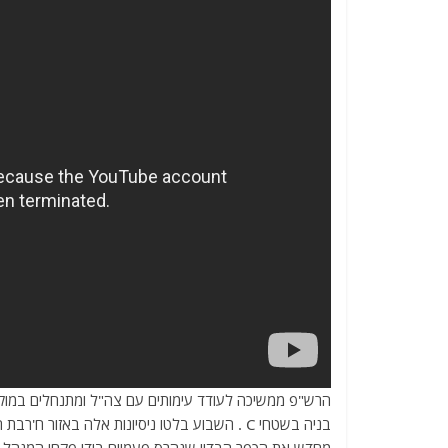
הרש"פ ממשיכה לעודד עימותים עם צה"ל ומתנחלים במוקדי 
בניה בשטחי C . השבוע בלטו ניסיונות אלה באז