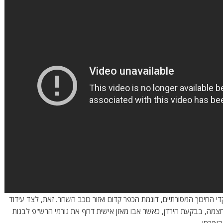
החיכוך המסורתיים, דוגמת הכפר קדום ואזור כוכב השחר. זאת, לצד עידוד
ור ח'רבת חצמה, בבקעת הירדן, כאשר אבו מאזן אישית דחף את גורמי הרש"פ לבנות