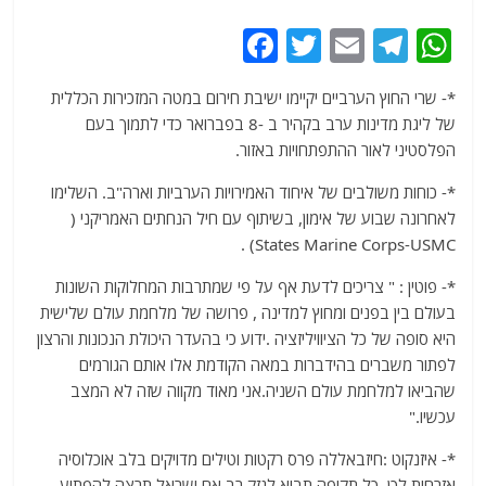
F
T
E
T
W
a
w
m
el
h
*- שרי החוץ הערביים יקיימו ישיבת חירום במטה המזכירות הכללית
c
itt
ai
e
at
של ליגת מדינות ערב בקהיר ב -8 בפברואר כדי לתמוך בעם
e
er
l
g
s
הפלסטיני לאור ההתפתחויות באזור.
b
ra
A
*- כוחות משולבים של איחוד האמירויות הערביות וארה"ב. השלימו
o
m
p
לאחרונה שבוע של אימון, בשיתוף עם חיל הנחתים האמריקני (
o
p
States Marine Corps-USMC) .
k
*- פוטין : " צריכים לדעת אף על פי שמתרבות המחלוקות השונות
בעולם בין בפנים ומחוץ למדינה , פרושה של מלחמת עולם שלישית
היא סופה של כל הציוויליזציה .ידוע כי בהעדר היכולת הנכונות והרצון
לפתור משברים בהידברות במאה הקודמת אלו אותם הגורמים
שהביאו למלחמת עולם השניה.אני מאוד מקווה שזה לא המצב
עכשיו."
*- איזנקוט :חיזבאללה פרס רקטות וטילים מדויקים בלב אוכלוסיה
אזרחית לכן, כל תקיפה תביא לנזק רב אם ישראל תרצה להפתיע