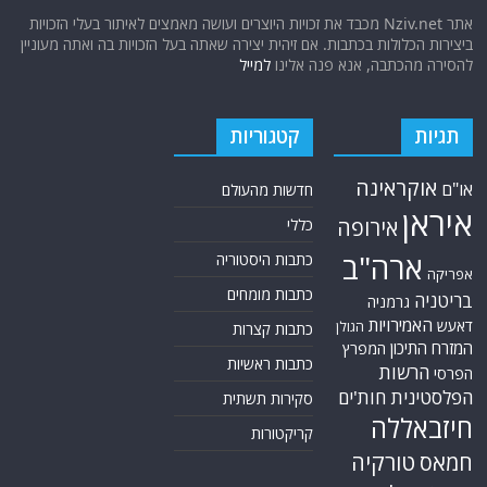
אתר Nziv.net מכבד את זכויות היוצרים ועושה מאמצים לאיתור בעלי הזכויות
ביצירות הכלולות בכתבות. אם זיהית יצירה שאתה בעל הזכויות בה ואתה מעוניין
להסירה מהכתבה, אנא פנה אלינו
למייל
תגיות
קטגוריות
אוקראינה
או"ם
חדשות מהעולם
איראן
אירופה
כללי
ארה"ב
כתבות היסטוריה
אפריקה
כתבות מומחים
בריטניה
גרמניה
האמירויות
דאעש
הגולן
כתבות קצרות
המזרח התיכון
המפרץ
כתבות ראשיות
הרשות
הפרסי
הפלסטינית
חות'ים
סקירות תשתית
חיזבאללה
קריקטורות
טורקיה
חמאס