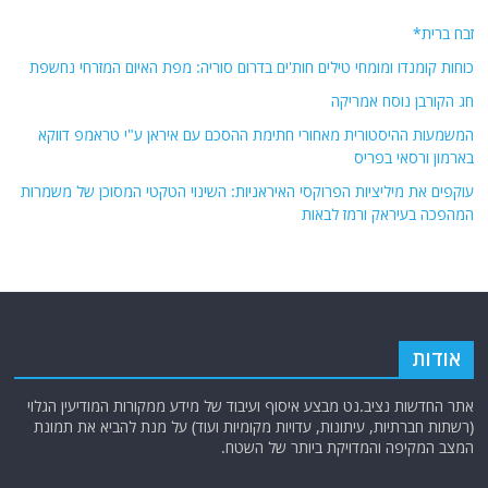
זבח ברית*
כוחות קומנדו ומומחי טילים חות'ים בדרום סוריה: מפת האיום המזרחי נחשפת
חג הקורבן נוסח אמריקה
המשמעות ההיסטורית מאחורי חתימת ההסכם עם איראן ע"י טראמפ דווקא
בארמון ורסאי בפריס
עוקפים את מיליציות הפרוקסי האיראניות: השינוי הטקטי המסוכן של משמרות
המהפכה בעיראק ורמז לבאות
אודות
אתר החדשות נציב.נט מבצע איסוף ועיבוד של מידע ממקורות המודיעין הגלוי
(רשתות חברתיות, עיתונות, עדויות מקומיות ועוד) על מנת להביא את תמונת
המצב המקיפה והמדויקת ביותר של השטח.