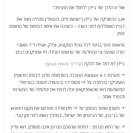
אולי זו הדרך של ביידן "לחסל את המגיפה"
‏אגב הרטוריקה של ביידן ("שנאת זרים, גזענות") מזכירה מאד את
דבריו האומללים לפני כשנה – כשגינה את איסור הטיסות של טראמפ
מסין
טראמפ פעל בניגוד לכל גורמי המקצוע, וצדק. אפילו ד"ר פאוצ'י
הודה שטעה וכי ההחלטה של טראמפ הצילה חיי אמריקנים רבים.
ביידן לא למד את הלקח
(קרדיט: gilad zwick)
*- מערכת Pantsir S-1 הועברה בשלמותה מלוב לבסיס רמשטיין
האמריקני בגרמניה על ידי מטוס C-17 משדה תעופה בטריפולי
המשמעות היא שהאמריקאים יוכלו לנתח את יכולותיה של המערכת
ולנטרל אותה .
*- חשבון טוויטר הנתמך על ידי חיזבאללה מפרסם את מקום הימצאו
של בני גנץ, שר הביטחון של ישראל, במהלך נאומו לפני זמן קצר.
*- שר החוץ הגרמני : למרות שהסכם הגרעין איננו מושלם, הוא עדיין