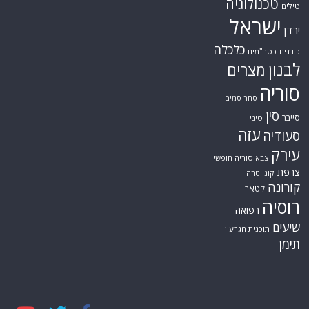
טכנולוגיה
טילים
ישראל
ירדן
כלכלה
כורדים
כטב"מים
לבנון
מצרים
סוריה
סחר סמים
סין
סייבר
סיני
עזה
סעודיה
עירק
צבא סוריה חופשי
צרפת
קונייטרה
קורונה
קטאר
רוסיה
רפואה
שיעים
תוכנית הגרעין
תימן