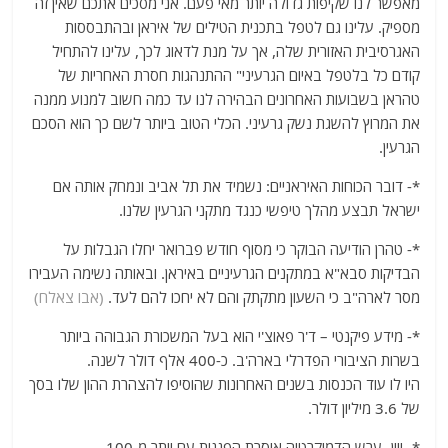
מאפשר לנו שקיפות גדולה יותר מאי פעם. אני מסכים אתכם שאין זה
מספיק. עלינו גם לטפל בתכנית הטילים של איראן ובהתבססות
האגרסיבית האזורית שלה, אך על מנת לדאוג לכך, עלינו להתחיל
קודם כל בלטפל באיום הגרעיני" ההתנהגות חסרת האחריות של
טהראן בשבועות האחרונים הבהירה לנו עד כמה חשוב למנוע ממנה
את המרוץ להשגת נשק גרעיני. הכלי הטוב ביותר לשם כך הוא הסכם
הגרעין.
*- דובר הכוחות האיראניים: נשמיד את תל אביב ונמחק אותה אם
ישראל תבצע מהלך טיפשי כנגד מתקני הגרעין שלנו.
*- טהרן הודיעה הבוקר כי מסוף חודש פברואר יחלו הגבלות על
הבדיקות סבא"א במתקנים הגרעיניים באיראן. ובאותה נשימה העבירו
מסר לארה"ב כי השעון מתקתק והם לא יחכו להם לעד.
(אבו צאלח)
*- מידע פיקנטי – ד'ר פאוצ'י הוא בעל המשכורת הגבוהה ביותר
בשרות הציבורי הפדרלי בארה'ב. כ-400 אלף דולר לשנה.
היו לו עוד הכנסות בשנים האחרונות שהוסיפו להצהרת ההון שלו בסך
של 3.6 מיליון דולר.
*- יוון- ערש הדמוקרטיה אוסרת הפגנות עם יותר מ-100