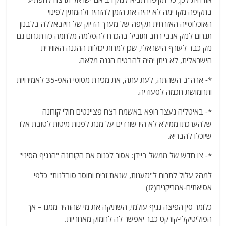
בתקיפה מקדימה לא יהיה את הזמן להזהיר ולהמתין לפינוי
האוכלוסייה האזרחית תקיפה של מערך הדיוק של חיזבאללה בלבנון
תגרום לנזק אגבי רחב ותוביל בהכרח להסלמה מלחמה כזו תגרום גם
נזק כבד לעורף הישראלי, שכן למרות יכולות ההגנה האווירית
הישראלית, לא ניתן יהיה להבטיח הגנה מלאה.
*- ארה"ב השהתה, לעת עתה, את מכירת מטוסי האפ-35 לאמירויות
ותחמושת חכמה לסעודיה.
*- באיטליה נעצר רופא באשמח רצח פציינטים חולי קורונה
שלהערכתו ממילא לא היו שורדים על מנת לפנות מיטות לטובת אלו
שיוכלו להבריא.
*- צו חדש של ממשל ביידן: אסור לכנות את הקורונה "הנגיף הסיני"
למה? עלול לתרום ל"גזענות, שנאת זרים וחוסר סובלנות" כלפי
אסיאתים-אמריקנים(?!)
כלומר סין הפיצה נגיף עולמי, השתיקה את מי שהזהיר ממנו – אך
הפוליטיקלי-קורקט כבר יאפשר לה לחמוק מאחריות.