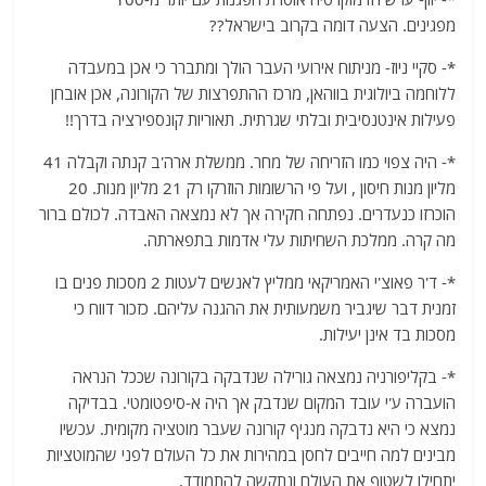
מפגינים. הצעה דומה בקרוב בישראל??
*- סקיי ניוז- מניתוח אירועי העבר הולך ומתברר כי אכן במעבדה
ללוחמה ביולוגית בווהאן, מרכז ההתפרצות של הקורונה, אכן אובחן
פעילות אינטנסיבית ובלתי שגרתית. תאוריות קונספירציה בדרך!!
*- היה צפוי כמו הזריחה של מחר. ממשלת ארה'ב קנתה וקבלה 41
מליון מנות חיסון , ועל פי הרשומות הוזרקו רק 21 מליון מנות. 20
הוכרזו כנעדרים. נפתחה חקירה אך לא נמצאה האבדה. לכולם ברור
מה קרה. ממלכת השחיתות עלי אדמות בתפארתה.
*- ד'ר פאוצ'י האמריקאי ממליץ לאנשים לעטות 2 מסכות פנים בו
זמנית דבר שיגביר משמעותית את ההגנה עליהם. כזכור דווח כי
מסכות בד אינן יעילות.
*- בקליפורניה נמצאה גורילה שנדבקה בקורונה שככל הנראה
הועברה ע'י עובד המקום שנדבק אך היה א-סיפטומטי. בבדיקה
נמצא כי היא נדבקה מנגיף קורונה שעבר מוטציה מקומית. עכשיו
מבינים למה חייבים לחסן במהירות את כל העולם לפני שהמוטציות
יתחילו לשטוף את העולם ונתקשה להתמודד.