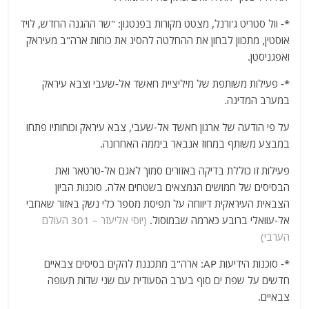
*- וול סטריט ג'ורנל, מצטט מקורות בפנטגון: "שר ההגנה החדש, לויד
אוסטין, מתכוון לבחון את ההחלטה להסיג את כוחות ארה"ב מעיראק
ואפגניסטן.
*- פעילות משותפת של מיליציית חאשד אל-שעבי וצבא עיראק
במערב המדינה.
על פי הודעה של ארגון חאשד אל-שעבי, צבא עיראק וכוחותיו פתחו
במבצע משותף במחוז אנבאר ביממה האחרונה.
פעילות זו כוללת בדיקה באזורים סמוך לאגם אל-טרטאר ואת
הבסיסים של חמושים הנמצאים בשטחים אלה. סוכנות הביון
הצבאית העיראקית דיווחה על תפיסת מספר כלי נשק באזור שאחבי
אל-עוואלי ברובע כארמה שבמוסול.
(יוסי אליעזר – 301 העולם
הערבי)
*- סוכנות הידיעות AP: ארה"ב מתכננת להקים בסיסים צבאיים
חדשים על שפת ים סוף בערב הסעודית עם שני שדות תעופה
צבאיים.