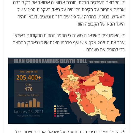
*- הקבוצה העירקית הבלתי מוכרת אלוואווה אלוואד אל-חק קיבלה
אתמול אחריות על תקיפת מל"טים על ריאד בעקבות הפיגוע של
דעא"ש. בנוסף, במקרה של פיגועים חוזרים ונשנים, דובאי תהיה
היעד הבא של הקבוצה הזו!
*- האופוזיציה האיראנית טוענת כי מספר המתים מהקורונה באיראן
עבר את ה-205 אלף איש ואף פרסמו מצגת אינפוגראפיק בהתאם
כדי להוכיח את טענתם .
*- ‏הדיילי מייל הבריטי בכתבת ענק על ישראל ואתרי התיירות. "כל