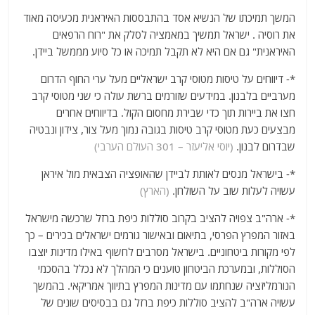
המשך תמיכתו של הנשיא אסד בהתבססות האיראנית מכעיסה מאוד
את רוסיה . ישראל תמשיך במאמציה לסלק את "רוח הרפאים
האיראנית" גם אם היא לא תקבל תמיכה או כל סיוע מממשל ביידן.
*- דיווחים על טיסות מטוסי קרב ישראליים מעל ערי החוף הדרום
מערביים בלבנון. במידעים שזורמים ברשת עולה כי שני מטוסי קרב
חצו את ביירות תוך כדי שבירת מחסום הקול. בדיווחים אחרים
מבצעים כעת מטוסי קרב טיסות בגובה נמוך מעל צור, צידון ונבטיה
שבדרום לבנון.
(יוסי אליעזר – 301 העולם הערבי)
*- בישראל מנסים לאותת לביידן שהאופציה הצבאית מול איראן
עשויה לעלות שוב על השולחן.
(הארץ)
*- ארה"ב צפויה להציב בקרוב סוללות כיפת ברזל שרכשה מישראל
באזור המפרץ הפרסי, בתיאום ובאישור גורמים ישראלים בכירים – כך
לפי מקורות ביטחוניים. בישראל מסרבים לחשוף באילו מדינות יוצבו
הסוללות, ובמערכת הביטחון טוענים כי המהלך לא נכלל בהסכמי
הנורמליזציה שנחתמו עם מדינות המפרץ בתיווך אמריקאי. בהמשך
עשויה ארה"ב להציב סוללות כיפת ברזל גם בבסיסים שונים של