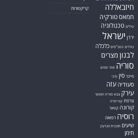
חיזבאללה
קריקטורות
טורקיה
חמאס
טכנולוגיה
טילים
ישראל
ירדן
כלכלה
כורדים
כטב"מים
לבנון
מצרים
סוריה
סחר סמים
סין
סייבר
סיני
עזה
סעודיה
עירק
צבא סוריה חופשי
צרפת
קונייטרה
קורונה
קטאר
רוסיה
רפואה
שיעים
תוכנית הגרעין
תימן