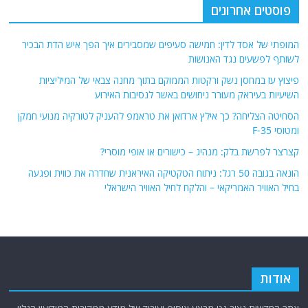
פוסטים אחרונים
המופתי של אסד לדין: חמישה סעיפים שמסבירים איך הפך איש הדת הבכיר
לשותף לפשעים נגד האנושות
פיצוץ עז במחסן נשק ורקטות הממוקם בתוך מחנה צבאי של המיליציות
השיעיות בעיראק מעורר ניחושים באשר לנסיבות האירוע
הסחיטה הצליחה? כך אילץ ארדואן את טראמפ להעניק לטורקיה מנועי חמקן
ומטוסי F-35
קצרצר לפרשת בלק: מנהיג – כישורים או אופי מוסרי?
הונאה בגובה 50 רגל: ניתוח הטקטיקה האיראנית שחדרה את כווית ופגעה
בחיל האוויר האמריקאי – והלקח לחיל האוויר הישראלי
אודות