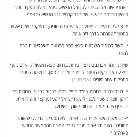
האמריקאיות אל הבית הלבן ואל הנשיא. ביטאר מילא תפקיד מרכזי
בנסיון ההדחה הראשון של הדמוקרטים נגד הנשיא טראמפ.
*- 3 חללים ועשרה פצועים, אנשי צבא סוריה, בהתקפה של דאעש
בסמוך לפנורמה בדרך דיר א-זור.
*- חשד לחיסול חשבונות ביפו: בכיר בתנועה האיסלאמית נורה
למוות.
שייח מוחמד אבו נג'ם נרצח ביריות ברחוב סבא משפולה, ואדם נוסף
נפצע באורח קשה ופונה לבית החולים וולפסון. המשטרה פתחה
בסריקות אחר היורים.
(אלי סניור)
*- דובר צה"ל: *כוחות צה"ל הפילו רחפן בגבול לבנון*. הכוחות זיהו
רחפן חוצה משטח לבנון לשטח ישראל לפני זמן קצר והפילו אותו.
הרחפן היה במעקב הכוחות לאורך האירוע.
*- הנחישות הישראלית כנגד איראן "לא מספיקה כדי לגרש אותה
מסוריה" .האם תל אביב תזכה לקבל תמיכה מהממשל החדש
בארה"ב ?