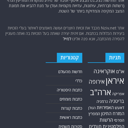
אתר החדשות נציב.נט מבצע איסוף ועיבוד של מידע ממקורות המודיעין הגלוי
(רשתות חברתיות, עיתונות, עדויות מקומיות ועוד) על מנת להביא את תמונת
המצב המקיפה והמדויקת ביותר של השטח.
אתר Nziv.net מכבד את זכויות היוצרים ועושה מאמצים לאיתור בעלי הזכויות
ביצירות הכלולות בכתבות. אם זיהית יצירה שאתה בעל הזכויות בה ואתה מעוניין
להסירה מהכתבה, אנא פנה אלינו
למייל
תגיות
קטגוריות
אוקראינה
או"ם
חדשות מהעולם
איראן
אירופה
כללי
ארה"ב
כתבות היסטוריה
אפריקה
כתבות מומחים
בריטניה
גרמניה
האמירויות
דאעש
הגולן
כתבות קצרות
המזרח התיכון
המפרץ
כתבות ראשיות
הרשות
הפרסי
הפלסטינית
חות'ים
סקירות תשתית