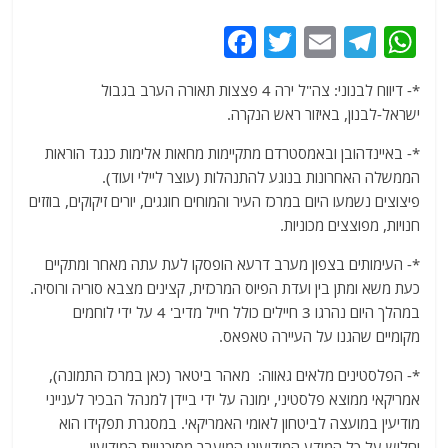
F
T
E
T
W
a
w
m
el
h
*- דיווח לבנוני: צה"ל ירה 4 פצצות תאורה הערב בגבול
c
itt
ai
e
at
ישראל-לבנון, באיזור ראש הנקרה.
e
er
l
g
s
*- באיינדהובן ובאמסטרדם מתקיימות מחאות אלימות כנגד הוראות
b
ra
A
הממשלה האחרונות בנוגע להתנהלות (עוצר ליילי ועוד).
o
m
p
פיצוצים נשמעו היום במרכז העיר והמוחים חוגגים, יורים זיקוקים, בוזזים
o
p
חנויות, מפוצצים מכוניות.
k
*- העימותים בצפון מערב דרעא הופסקו לעת עתה מאחר ומתקיים
כעת משא ומתן בין ועדת הפיוס המרכזית, קצינים מצבא סוריה ורוסיה.
במהלך היום נהרגו 3 חיילים כולל חייל מדיב' 4 על ידי לוחמים
מקומיים שהגנו על העיירה טאפאס.
*- הפלסטינים מלאים גאווה: מאהר ביטאר (כאן במרכז התמונה),
אמריקאי ממוצא פלסטיני, ימונה על ידי ביידן למנהל הבכיר לענייני
מודיעין במועצה לביטחון לאומי האמריקאי. במסגרת תפקידו הוא
יחלוש על כל המידע המודיעיני המועבר מסוכנויות המודיעין