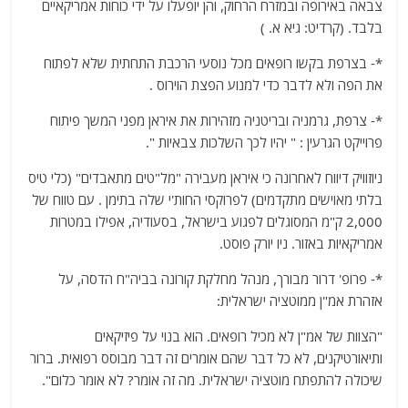
צבאה באירופה ובמזרח הרחוק, והן יופעלו על ידי כוחות אמריקאיים
בלבד. (קרדיט: גיא א. )
*- בצרפת בקשו רופאים מכל נוסעי הרכבת התחתית שלא לפתוח
את הפה ולא לדבר כדי למנוע הפצת הוירוס .
*- צרפת, גרמניה ובריטניה מזהירות את איראן מפני המשך פיתוח
פרוייקט הגרעין : " יהיו לכך השלכות צבאיות ".
ניוזוויק דיווח לאחרונה כי איראן מעבירה "מל"טים מתאבדים" (כלי טיס
בלתי מאוישים מתקדמים) לפרוקסי החות'י שלה בתימן . עם טווח של
2,000 ק"מ המסוגלים לפגוע בישראל, בסעודיה, אפילו במטרות
אמריקאיות באזור. ניו יורק פוסט.
*- פרופ' דרור מבורך, מנהל מחלקת קורונה בביה"ח הדסה, על
אזהרת אמ"ן ממוטציה ישראלית:
"הצוות של אמ"ן לא מכיל רופאים. הוא בנוי על פיזיקאים
ותיאורטיקנים, לא כל דבר שהם אומרים זה דבר מבוסס רפואית. ברור
שיכולה להתפתח מוטציה ישראלית. מה זה אומר? לא אומר כלום".