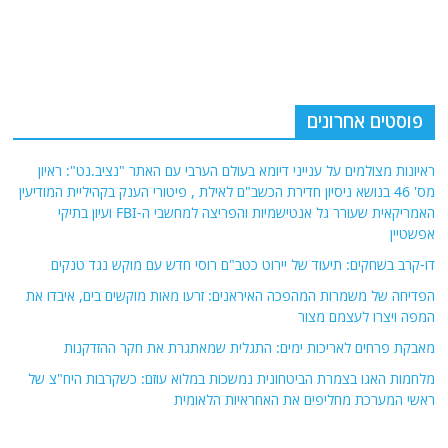
פוסטים אחרונים
ראיונות מצולמים על ענייני דיומא בעולם הערבי עם האתר "נציב.נט": ראיון
מס' 46 בנושא ניסיון חדירת הכשב"ם לאילת , פיטורי הענק בקהיליית המודיעין
האמריקאית שעורר גל אנטישמיות והפריצה למחשבי ה-FBI ועיון בתיקי
אפשטיין
דו-קרב בשחקים: תיעוד של יירוט כטב"ם רוסי חדש עם מוקש נגד טנקים
הפדיחה של משמרות המהפכה האיראנים: זרעו מאות מוקשים בים, איבדו את
המפה ויצרו לעצמם מצור
מאבקת פרחים לאריכות ימים: התגלית שמאתגרת את חקר ההזדקנות
מלחמות האגו בצמרת הביטחונית נמשכות במלוא עוזם: כשקרבות היח"צ של
ראשי המערכת מחליפים את האחראיות הלאומית