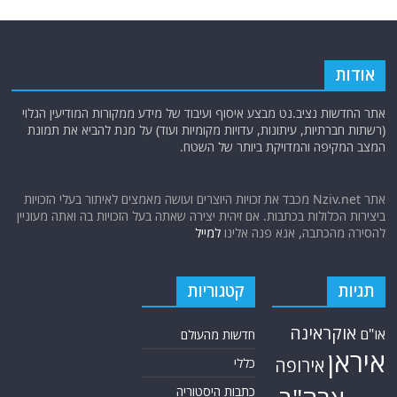
אודות
אתר החדשות נציב.נט מבצע איסוף ועיבוד של מידע ממקורות המודיעין הגלוי
(רשתות חברתיות, עיתונות, עדויות מקומיות ועוד) על מנת להביא את תמונת
המצב המקיפה והמדויקת ביותר של השטח.
אתר Nziv.net מכבד את זכויות היוצרים ועושה מאמצים לאיתור בעלי הזכויות
ביצירות הכלולות בכתבות. אם זיהית יצירה שאתה בעל הזכויות בה ואתה מעוניין
להסירה מהכתבה, אנא פנה אלינו
למייל
תגיות
קטגוריות
אוקראינה
או"ם
חדשות מהעולם
איראן
אירופה
כללי
כתבות היסטוריה