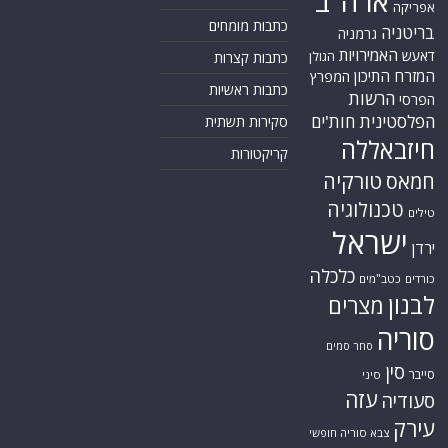
ארה"ב
אפריקה
כתבות מומחים
בריטניה
גרמניה
האמירויות
דאעש
הגולן
כתבות קצרות
המזרח התיכון
המפרץ
כתבות ראשיות
הרשות
הפרסי
הפלסטינית
חות'ים
סקירות תשתית
חיזבאללה
קריקטורות
טורקיה
חמאס
טכנולוגיה
טילים
ישראל
ירדן
כלכלה
כורדים
כטב"מים
לבנון
מצרים
סוריה
סחר סמים
סין
סייבר
סיני
עזה
סעודיה
עירק
צבא סוריה חופשי