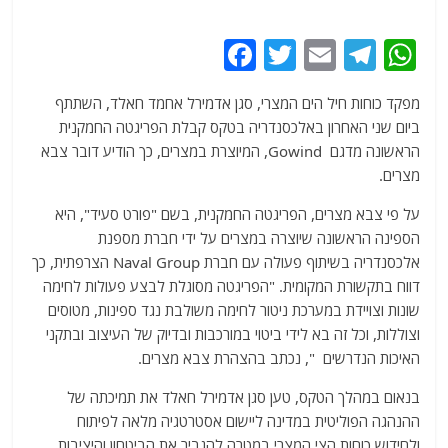
F
T
E
T
W
a
w
m
el
h
מפקד כוחות חיל הים המצרי, סגן אדמירל אחמד חאלד, השתתף
c
itt
ai
e
at
ביום שני האחרון באלכסנדריה בטקס קבלת הפריגטה החמקנית
e
er
l
g
s
הראשונה מדגם Gowind, המיוצרת במצרים, כך הודיע ​​דובר צבא
b
ra
A
מצרים.
o
m
p
על פי צבא מצרים, הפריגטה החמקנית, בשם "פורט סעיד", היא
o
p
הספינה הראשונה שיוצרה במצרים על ידי חברת מספנת
אלכסנדריה בשיתוף פעולה עם חברת Naval Group הצרפתית, כך
k
דווח בתקשורת המקומית. "הפריגטה מסוגלת לבצע פעולות לחימה
שונות וצויידת במערכת ניטור לחימה משולבת נגד ספינות, מטוסים
וצוללות, וכל זה בא לידי ביטוי במורכבות ובדיוק של העיצוב ובתקני
האיכות הנדרשים ", נכתב בהצהרת צבא מצרים.
בנאום במהלך הטקס, טען סגן אדמירל חאלד את תמיכתה של
ההנהגה הפוליטית במדינה ליישום אסטרטגיה מלאה לפיתוח
ולחידוש כוחות הצי המצרי במטרה להגביר את הביטחון והיציבות