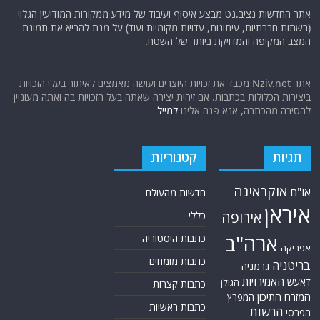
אתר החדשות נציב.נט מבצע איסוף ועיבוד של מידע ממקורות המודיעין הגלוי
(רשתות חברתיות, עיתונות, עדויות מקומיות ועוד) על מנת להביא את תמונת
המצב המקיפה והמדויקת ביותר של השטח.
אתר Nziv.net מכבד את זכויות היוצרים ועושה מאמצים לאיתור בעלי הזכויות
ביצירות הכלולות בכתבות. אם זיהית יצירה שאתה בעל הזכויות בה ואתה מעוניין
להסירה מהכתבה, אנא פנה אלינו
למייל
תגיות
קטגוריות
אוקראינה
או"ם
חדשות מהעולם
איראן
אירופה
כללי
ארה"ב
כתבות היסטוריה
אפריקה
כתבות מומחים
בריטניה
גרמניה
האמירויות
דאעש
הגולן
כתבות קצרות
המזרח התיכון
המפרץ
כתבות ראשיות
הרשות
הפרסי