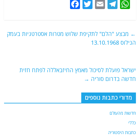
F
T
E
T
W
a
w
m
el
h
c
itt
ai
e
at
e
er
l
g
s
←
מבצע "הלם" לתקיפת שלוש מטרות אסטרטגיות בעמק
b
ra
A
הנילוס 13.10.1968
o
m
p
o
p
ישראל פועלת לסיכול מאמץ החיזבאללה לפתח חזית
k
חדשה בדרום סוריה
→
מדורי כתבות נוספים
חדשות מהעולם
כללי
כתבות היסטוריה