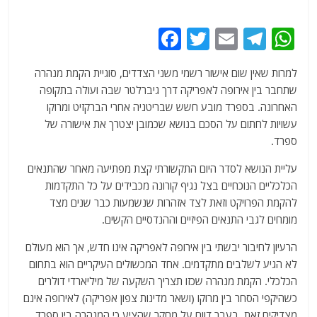
F
T
E
T
W
a
w
m
el
h
למרות שאין שום אישור רשמי משני הצדדים, סוגיית הקמת מנהרה
c
itt
ai
e
at
שתחבר בין אירופה לאפריקה דרך גיברלטר שבה ועולה בתקופה
e
er
l
g
s
האחרונה. בספרד מובע חשש שבריטניה אחרי הברקזיט ומרוקו
b
ra
A
עשויות לחתום על הסכם בנושא שכמובן יצטרך את אישורה של
ספרד.
o
m
p
o
p
עליית הנושא לסדר היום התקשורתי קצת מפתיעה מאחר שהתנאים
הכלכליים הנוכחיים בצל נגיף קורונה מכבידים על כל התקדמות
k
להקמת הפרויקט וזאת לצד אזהרות שנשמעות כבר שנים מצד
מומחים לגבי התנאים הפיזיים וההנדסיים הקשים.
הרעיון לחיבור יבשתי בין אירופה לאפריקה אינו חדש, אך הוא מעולם
לא הגיע לשלבים מתקדמים. אחד המכשולים העיקריים הוא בתחום
הכלכלי. הקמת מנהרה שכזו תצריך השקעה של מיליארדי דולרים
כשהיקפי הסחר בין מרוקו (ושאר מדינות צפון אפריקה) לאירופה אינם
מצדיקים זאת. בעבר דווח על מחקר שהציע כי המנהרה בין ספרד