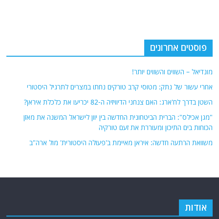
פוסטים אחרונים
מונדיאל – השווים והשווים יותר!
אחרי עשור של נתק: מטוסי קרב טורקים נחתו במצרים לתרגיל היסטורי
השטן בדרך לח'ארג: האם צנחני הדיוויזיה ה-82 יכריעו את כלכלת איראן?
"מגן אכילס": הברית הביטחונית החדשה בין יוון לישראל המשנה את מאזן
הכוחות בים התיכון ומעוררת את זעם טורקיה
משוואת הרתעה חדשה: איראן מאיימת ב'פעולה היסטורית' מול ארה"ב
אודות