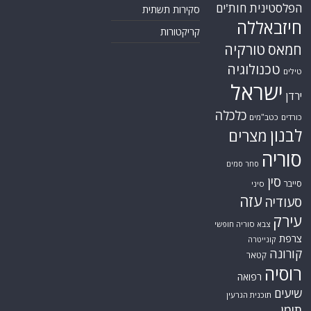
הפלסטינית
חות'ים
סקירות תשתית
חיזבאללה
קריקטורות
טורקיה
חמאס
טכנולוגיה
טילים
ישראל
ירדן
כלכלה
כורדים
כטב"מים
לבנון
מצרים
סוריה
סחר סמים
סין
סייבר
סיני
עזה
סעודיה
עירק
צבא סוריה חופשי
צרפת
קונייטרה
קורונה
קטאר
רוסיה
רפואה
שיעים
תוכנית הגרעין
תימן