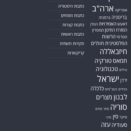
ארה"ב
כתבות היסטוריה
אפריקה
כתבות מומחים
בריטניה
גרמניה
האמירויות
דאעש
הגולן
כתבות קצרות
המזרח התיכון
המפרץ
כתבות ראשיות
הרשות
הפרסי
הפלסטינית
חות'ים
סקירות תשתית
חיזבאללה
קריקטורות
טורקיה
חמאס
טכנולוגיה
טילים
ישראל
ירדן
כלכלה
כורדים
כטב"מים
לבנון
מצרים
סוריה
סחר סמים
סין
סייבר
סיני
עזה
סעודיה