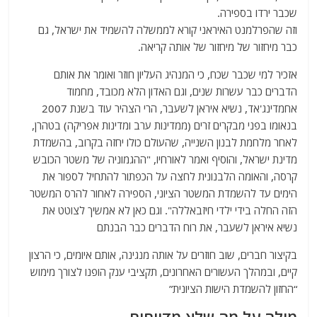
שכבר ירדו בספירה.
וזה שהפרלמנט האיראני קורא לממשלה להשמיד את ישראל, גם
כבר מיחזור של מיחזור של אותה קריאה.
אזכיר למי שכבר שכח, כי המנהיג העליון חוזר ואומר את אותם
הדברים כבר עשרות שנים, וגם האדון הלא מכובד, מחמוד
אחמדינג'אד, נשיא איראן לשעבר, הרי הצהיר עוד בשנת 2007
בנאומו בפני מבקרים זרים (ממדינות ערב ומדינות אפריקה) בטהרן,
לאחר מלחמת לבנון השנייה, שהעולם כולו יחזה בקרוב, בהשמדת
מדינת ישראל, והוסיף ואמר לאורחיו, "ההגמוניה של משטר הכובש
קרסה, והאומה הלבנונית לחצה על הכפתור להתחיל לספור את
הימים עד להשמדת המשטר הציוני, הספירה לאחור להרס המשטר
הזה החלה בידי ילדי חיזבאללה". וגם כאן לא אמשיך לצוטט את
נשיא איראן לשעבר, את רוח הדברים כבר הבנתם
בקיצור חברים, שוב חוזרים על אותה מנגינה, אותם איומים, כי הרצון
קיים, ובמהלך העשורים האחרונים, תקציבי ענק הופנו לצורך מימוש
“החזון להשמדת הישות הציונית”