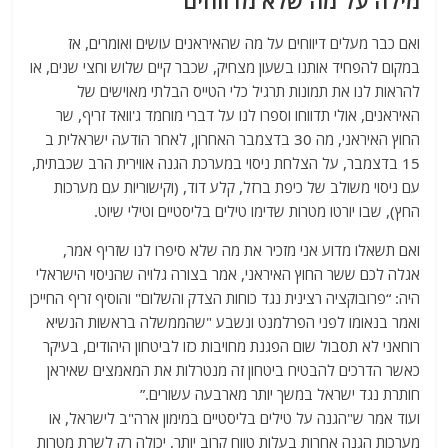
מילה על מה שלא מדווחים
ואם כבר מעלים דיווחים על מה שהאיראנים עושים ואומרים, אז
במקום להפחיד אותנו בשעון מצחיק, שכבר קיים שלוש וחצי שנים, או
להראות לנו את תמונות תרגיל כלי הטייס הבלתי מאוישים של
האיראנים, אולי תדווחו וספרו לנו על דברי מוחמד ג'וואד זריף, שר
החוץ האיראני, מה 30 בדצמבר האחרון, לאחר הודעה ישראלית ב
15 בדצמבר, על הצלחת ניסוי במערכת הגנה אווירית הרב שכבתית,
עם ניסוי משולב של כיפת ברזל, קלע דוד, (וקישוריות עם מערכות
החץ), שבו יורטו מטרות שדימו טילים בליסטיים וטילי שיוט.
ואם תשאלו מדוע אני מזכיר את מה שלא סיפרו לנו שזריף אמר,
אגלה לכם ששר החוץ האיראני, אמר בצורה גלויה שהניסוי הישראלי
היה: “פרובוקציה רצינית נגד כוחות הצדק והשלום" והוסיף זריף החייכן
ואמר בנאומו לפני הפרלמנט ונשבע "שהממשלה בראשות הנשיא
רוחאני לא תסבול שום הפגנת מחויבות כזו לביטחון היהודים, בעיקר
כאשר הדרכים להבטיח ביטחון זה מנטרלות את המאמצים שאיראן
חותרת נגד ישראל במשך יותר מארבעה עשורים.”
ועוד אמר ש"הגנה על טילים בליסטיים במימון ארה"ב לישראל, או
מערכות הגנה אחרות בעלות טווח קרוב יותר, יכולה רק לשרת מטרות