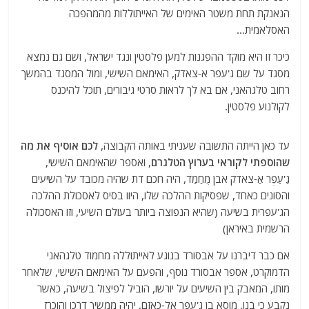
הנאנקת תחת משטר האימים של האייתוללות מהמהפכה
האסלאמית…
כיכר זו היא מוקד ההפגנות למען פלסטין ונגד ישראל, ושם גם נמצא
מסגד על שם ג'עפר א-צאדק, האימאם השישי, ומול המסגד בהמשך
רחוב טלגהאני, אם בא לך לראות סרטי גיבורים, תוכל להיכנס
לקולנוע פלסטין.
עד כאן הייתה התשובה שעניתי באותה הקבוצה,
לכם אוסיף את מה
שהוספתי לקוראי בערוץ הטלגרם
, ואספר שהאימאם השישי,
גַ'עַפְר אַ-צאדק אבן מֻחַמַד, היה חכם דת שהיה מכובד על השיעים
והסונים כאחד, שפסיקות ההלכה שלו, היוו בסיס לאסכולת ההלכה
הג'עפרית בשיעה (שהיא הנפוצה ביותר בעולם השיעי, וזו האסכולה
הרשמית באיראן)
אם כבר דיברנו על אבסורד בנוגע לאייתוללה מחמוד טלגהאני
הדמוקרט, אספר אבסורד נוסף, והפעם על האימאם השישי, שלאחר
מותו, המאבק בין השיעים על יורשו, הוביל לפיצול בשיעה, כאשר
נקבע כי בנו, מוסא בן ג'עפר אל-כאזם, יהיה ממשיך דרכו והוכרז