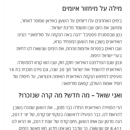
a
w
m
el
h
מילה על מיחזור איומים
c
itt
ai
e
at
e
er
l
g
s
בימים האחרונים עלו דיווחים על השעון באיראן שסופר לאחור,
A
ra
b
ומחשב את היום שבו תושמד מדינת ישראל.
נכון שבמסגרת פסטיבל "הנה באה הנקמה על סולימאני" הציגו
o
m
p
האיראנים (שוב) את השעון המפחיד נורא,
o
p
שבו רואים בספרות אדומות זוהרות, את הימים שנשארו לנו לחיות
בערי ישראל היפות.
k
ונכון שגם הפרלמנט האיראני חוקק חוק שבו הוא קורא לממשלה
האיראנית להשמיד את ישראל תוך 20 שנה, וגם פירט תוכנית בת 16
סעיפים למימוש הנקמה האיראנית האיומה והנוראה, על חיסולו של
חסיד אומות העולם, קסאם סולימאני.
ואני שואל – מה חדש? מה קרה שנזכרו?
הרי הספירה האיראנית החלה כבר מזמן… את השעון שנזכרו (שוב)
להראות לנו, כבר הפעילו לראשונה בטקסי יום קודס, של יוני 2017,
הנה סרטון עם אותו השעון, מיום קודס של שנת 2017, אז הראו לנו
8,411 יום שנשארו, כך שדבר כאן אינו חדש, חוץ מאשר הימים