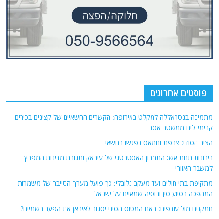
פוסטים אחרונים
מתמיכה בנסראללה למקלט באירופה: הקשרים החשאיים של קצינים בכירים
קרימינלים ממשטר אסד
הציר הסודי: צרפת וחמאס נפגשו בחשאי
ריבונות תחת אש: התמרון האסטרטגי של עיראק ותגובת מדינות המפרץ
למשבר האזורי
מתקיפת בתי חולים ועד מעקב גלובלי: כך פועל מערך הסייבר של משמרות
המהפכה בסיוע סין ורוסיה שמאיים על ישראל
חמקנים מול עודפים: האם המטוס הסיני יסגור לאיראן את הפער בשמיים?