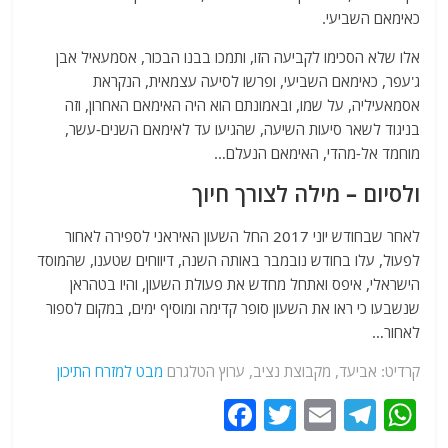
כאימאם השביעי.
אלו שלא הסכימו לקביעה הזו, ותמכו בבנו הבכור, אסמעאיל אבן
ג'עפר, כאימאם השביעי, ופרשו לסיעה עצמאית, הנקראת
אסמאעיליה, על שמו, ובאמונתם הוא היה האימאם האחרון, וזה
בניגוד לשאר סיעות השיעה, שהגיעו עד לאימאם השנים-עשר,
מוחמד אל-מהדי, האימאם הנעלם…
ולסיום – מילה לצורך חיוך
לאחר שבחודש יוני 2017 החל השעון האיראני לספירה לאחור
לפעול, עלו בחודש נובמבר באותה השנה, דיווחים שטענו, שהמוסד
הישראלי, איפס ואתחל מחדש את פעולת השעון, והיו בטהראן
שנשבעו כי ראו את השעון סופר קדימה ומוסיף ימים, במקום לספור
לאחור…
קרדיט: אביעד, מקבוצת נציב, ערוץ הטלגרם
מבט למזרח התיכון
F
T
E
T
W
a
w
m
el
h