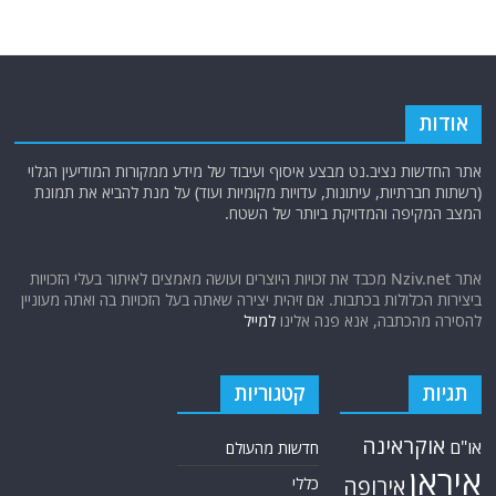
אודות
אתר החדשות נציב.נט מבצע איסוף ועיבוד של מידע ממקורות המודיעין הגלוי
(רשתות חברתיות, עיתונות, עדויות מקומיות ועוד) על מנת להביא את תמונת
המצב המקיפה והמדויקת ביותר של השטח.
אתר Nziv.net מכבד את זכויות היוצרים ועושה מאמצים לאיתור בעלי הזכויות
ביצירות הכלולות בכתבות. אם זיהית יצירה שאתה בעל הזכויות בה ואתה מעוניין
להסירה מהכתבה, אנא פנה אלינו
למייל
תגיות
קטגוריות
אוקראינה
או"ם
חדשות מהעולם
איראן
אירופה
כללי