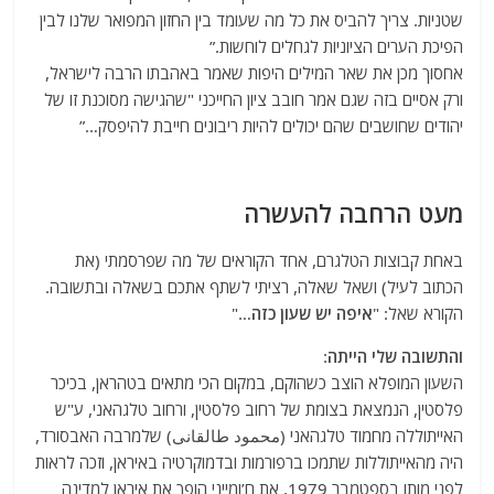
שטניות. צריך להביס את כל מה שעומד בין החזון המפואר שלנו לבין
הפיכת הערים הציוניות לגחלים לוחשות.”
אחסוך מכן את שאר המילים היפות שאמר באהבתו הרבה לישראל,
ורק אסיים בזה שגם אמר חובב ציון החייכני "שהגישה מסוכנת זו של
יהודים שחושבים שהם יכולים להיות ריבונים חייבת להיפסק…”
מעט הרחבה להעשרה
באחת קבוצות הטלגרם, אחד הקוראים של מה שפרסמתי (את
הכתוב לעיל) ושאל שאלה, רציתי לשתף אתכם בשאלה ובתשובה.
הקורא שאל: "
איפה יש שעון כזה
…"
והתשובה שלי הייתה
:
השעון המופלא הוצב כשהוקם, במקום הכי מתאים בטהראן, בכיכר
פלסטין, הנמצאת בצומת של רחוב פלסטין, ורחוב טלגהאני, ע"ש
האייתוללה מחמוד טלגהאני (محمود طالقانی) שלמרבה האבסורד,
היה מהאייתוללות שתמכו ברפורמות ובדמוקרטיה באיראן, וזכה לראות
לפני מותו בספטמבר 1979, את ח’ומייני הופך את איראן למדינה