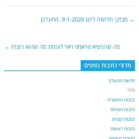
c
itt
ai
e
at
e
er
l
g
s
←
מבזקי חדשות ליום 9-1-2020. מתעדכן
b
ra
A
o
m
p
o
p
מה שהנשיא טראמפ ראוי לעומת מה שהוא רוצה!
→
k
מדורי כתבות נוספים
חדשות מהעולם
כללי
כתבות היסטוריה
כתבות מומחים
כתבות קצרות
כתבות ראשיות
סקירות תשתית