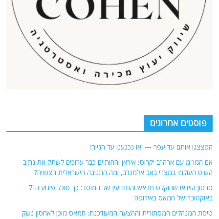
פוסטים אחרונים
הפצצנו אותם עד עפר — ואז נכנענו על הנייר!
אם המו"מ עם ארה"ב יקרוס: איראן והחות'ים כבר ערוכים לשתק את נתיב
השיט העולמי במצרי באב אלמנדב, ומה התגובה הישראלית הצפויה?
סרטון הוידאו שהוקלט מראש והמודיעין של המוסד: כך סוכל פיגוע ה-7
באוקטובר של חמאס באירופה
טיסת המנהלים המסתורית וההצעה המעודכנת: חמאס מוכן לאחסון נשק