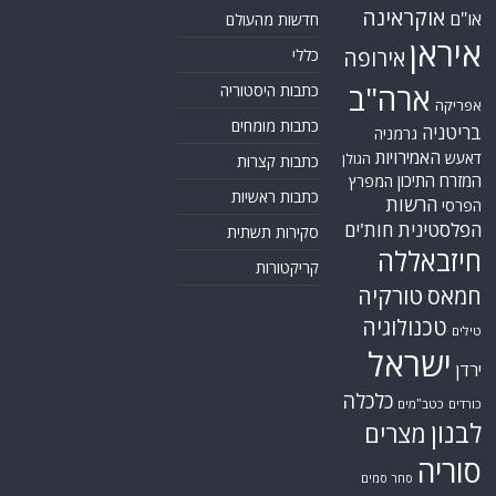
אוקראינה
או"ם
חדשות מהעולם
איראן
אירופה
כללי
ארה"ב
כתבות היסטוריה
אפריקה
כתבות מומחים
בריטניה
גרמניה
האמירויות
דאעש
הגולן
כתבות קצרות
המזרח התיכון
המפרץ
כתבות ראשיות
הרשות
הפרסי
הפלסטינית
חות'ים
סקירות תשתית
חיזבאללה
קריקטורות
טורקיה
חמאס
טכנולוגיה
טילים
ישראל
ירדן
כלכלה
כורדים
כטב"מים
לבנון
מצרים
סוריה
סחר סמים