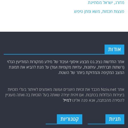
מדורג, ישראל מסתייגת
פצצות חכמות, משא ומתן טיפש
אודות
אתר החדשות נציב.נט מבצע איסוף ועיבוד של מידע ממקורות המודיעין הגלוי
(רשתות חברתיות, עיתונות, עדויות מקומיות ועוד) על מנת להביא את תמונת
המצב המקיפה והמדויקת ביותר של השטח.
אתר Nziv.net מכבד את זכויות היוצרים ועושה מאמצים לאיתור בעלי הזכויות
ביצירות הכלולות בכתבות. אם זיהית יצירה שאתה בעל הזכויות בה ואתה מעוניין
להסירה מהכתבה, אנא פנה אלינו
למייל
תגיות
קטגוריות