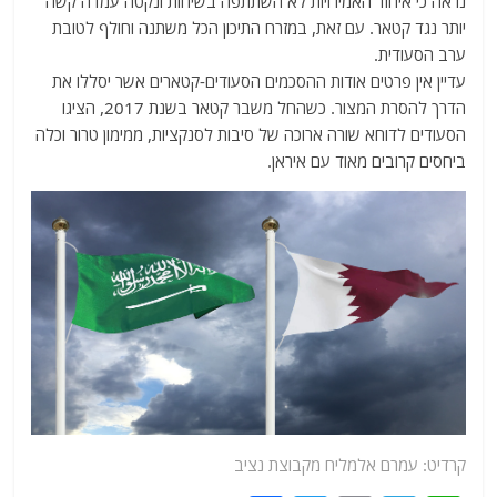
נראה כי איחוד האמירויות לא השתתפה בשיחות ונקטה עמדה קשה
יותר נגד קטאר. עם זאת, במזרח התיכון הכל משתנה וחולף לטובת
ערב הסעודית.
עדיין אין פרטים אודות ההסכמים הסעודים-קטארים אשר יסללו את
הדרך להסרת המצור. כשהחל משבר קטאר בשנת 2017, הציגו
הסעודים לדוחא שורה ארוכה של סיבות לסנקציות, ממימון טרור וכלה
ביחסים קרובים מאוד עם איראן.
קרדיט: עמרם אלמליח מקבוצת נציב