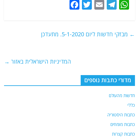
F
T
E
T
W
a
w
m
el
h
c
itt
ai
e
at
e
er
l
g
s
←
מבזקי חדשות ליום 5-1-2020. מתעדכן
b
ra
A
o
m
p
o
p
המדיניות הישראלית באזור
→
k
מדורי כתבות נוספים
חדשות מהעולם
כללי
כתבות היסטוריה
כתבות מומחים
כתבות קצרות