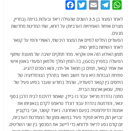
F
T
E
T
W
a
w
m
el
h
לאחר המצור בן 3.5 השנים שהטילה ריאד ובעלות בריתה (בחריין,
c
itt
ai
e
at
מצרים ואיחוד האמירויות הערביות) על דוחא, שתי המדינות מחדשות
e
er
l
g
s
מגעים.
b
ra
A
הסעודים החליטו לסיים את המצור היבשתי, האווירי והימי על קטאר
לאחר השיחות בתיווך כווית.
o
m
p
תזמון האירוע הזה אינו אקראי. מחר תתקיים ישיבה של מועצת שיתוף
o
p
הפעולה במפרץ (GCC), בה הזמין המלך סלמאן הסעודי באופן אישי
k
את אמיר קטאר, תמים בן חמאד אל-ת'ני, והוא הסכים להגיע.
פתיחת הגבולות היא צעד חשוב מאוד בתהליך הנורמליזציה של
היחסים בין קטאר לסעודיה, שהחל בחודש שעבר בסיוע פעיל של
כווית, עומאן וארצות הברית.
מתנה נהדרת מריאד עבור ג'ו ביידן, שאמור להיכנס לבית הלבן בסוף
ינואר, והזדמנות נהדרת עבור דונלד טראמפ לקדם בגאוניותו את
אמנות הדיפלומטיה בפעם האחרונה. ג'ארד קושנר, אבי ברקוביץ
'ובריאן הוק מילאו תפקיד פעיל במשא ומתן של הממלכות הערביות,
יום קודם נסע לריאד ולדוחא כדי ליישב את הסכסוך בין שני השליטים.