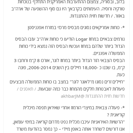
בלוב, ובסוריה, צמצום ההתערבות האמריקנית התחלף בנוכחות
טורקיה ורוסיה. העימותים בקרבאך היו גם סוף ההשפעה של ארה"ב
באזור. / חדשות חזית ההתנגדות.
*- כוחות אמריקאים נסוגים מבסיס מרכזי במזרח אפגניסטן
גורמים צבאיים במחוז Logar הודיעו כי כוחות ארה"ב עזבו הבסיס
הגדול ביותר שלהם במחוז ועכשיו הבסיס הזה נמצא בידי כוחות
הממשלה אפגניים.
הבסיס הצבאי הזר הגדול ביותר במחוז לוגר, אורכו 8 ק"מ ורוחבו 3
ק"מ, בו שכנו כ -18,000 חיילים בין השנים 2006-2014, פונה
כעת.
"חיילים זרים נסוגו מ"לאוגר לוגר" במצב בו כוחות הממשלה מבצעים
פעולות לאבטחת חלקים מהמחוז כבר כמה שבועות.
/ תאסנים /
חדשות חזית ההתנגדות @akhbarJM
*- פעולה צבאית במיצרי הורמוז אחרי שאיראן תפסה מיכלית
קוריאנית ?
"הרשויות האיראניות עיכבו מכלית נפט מדרום קוריאה במימי עומאן,
אנו דורשים לשחרר אותה באופן מיידי – כך נמסר בהודעת משרד