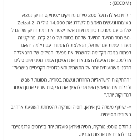
(BICOM) :
" לחיזבאללה מעל 200 טילים מדוייקים ".פרויקט הדיוק נמצא
בעיצומו ונעשים מאמצים לשדרג את 14,000 טילי ה- Zelzal-2
שלהם עם מערכות כיוון מדויקות אשר ישפרו את רמת הדיוק שלהם ל
-50 מטר מהיעד המיועד שלהם בטווח של 210 ק"מ. פרויקט זה
מעורר עימות עם ישראל, הנאלצת להתמודד עם דילמה "האם
לפתוח במכה מקדימה ולהשמיד את מפעלי הטילים של חיזבאללה
או לעכב את הפעולה הצבאית ואת הסיכון העומד מפני איום טילים
הרסני משמעותית יותר על התשתית והאוכלוסייה הקריטיים בישראל"
"ההתקפות הישראליות החוזרות ונשנות בסוריה, מכוונות לשבש
ולבלום את המאמץ האיראני להפוך את הרקטות שבידי ארגון הטרור
למדויקות יותר."
*- שיתוף פעולה בין איראן, רוסיה וטורקיה להפחתת השפעת ארה"ב
באזורים מסויימים.
ג'רוזלם פוסט: טורקיה, רוסיה ואיראן פועלות יחד ב"יחסים פרגמטיים"
כדי להדיח את ארצות הברית.