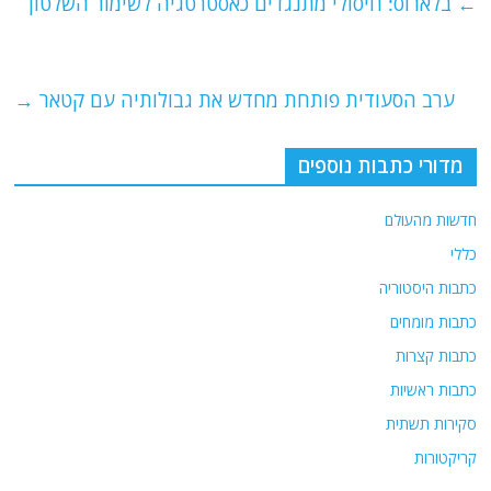
e
er
l
g
s
←
בלארוס: חיסולי מתנגדים כאסטרטגיה לשימור השלטון
b
ra
A
o
m
p
o
p
ערב הסעודית פותחת מחדש את גבולותיה עם קטאר
→
k
מדורי כתבות נוספים
חדשות מהעולם
כללי
כתבות היסטוריה
כתבות מומחים
כתבות קצרות
כתבות ראשיות
סקירות תשתית
קריקטורות