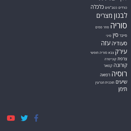
כלכלה
כורדים
כטב"מים
לבנון
מצרים
סוריה
סחר סמים
סין
סייבר
סיני
עזה
סעודיה
עירק
צבא סוריה חופשי
צרפת
קונייטרה
קורונה
קטאר
רוסיה
רפואה
שיעים
תוכנית הגרעין
תימן