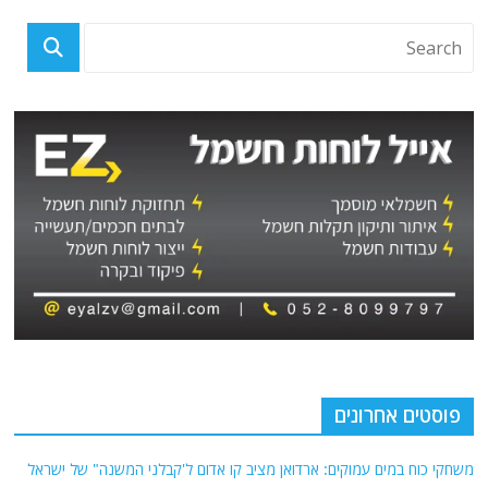
פוסטים אחרונים
משחקי כוח במים עמוקים: ארדואן מציב קו אדום ל'קבלני המשנה" של ישראל