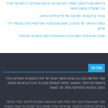
בין וושינגטון לדמשק: מאחורי הקלעים של הניסיון האמריקני לרתום את סוריה
נגד חזבאללה ומאזן הכוחות
מבחר קריקטורות: 80 שנה של מילים ללא הפסקה
הסוס הטרויאני של המפרץ: חשש שטכנולוגיה אמריקאית זלגה מקטאר לידי
איראן
אזהרה אנטרופית: האם הבינה המלאכותית יצאה משליטה אנושית?
אודות
אתר החדשות נציב.נט מבצע איסוף ועיבוד של מידע ממקורות המודיעין הגלוי
(רשתות חברתיות, עיתונות, עדויות מקומיות ועוד) על מנת להביא את תמונת
המצב המקיפה והמדויקת ביותר של השטח.
אתר Nziv.net מכבד את זכויות היוצרים ועושה מאמצים לאיתור בעלי הזכויות
ביצירות הכלולות בכתבות. אם זיהית יצירה שאתה בעל הזכויות בה ואתה מעוניין