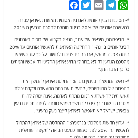
F
T
E
T
W
a
w
m
el
h
*- הסוכנות הבין לאומית לאנרגיה אטומית מאשרת ,איראן עברה
c
itt
ai
e
at
להעשרת אורניום של 20% בניגוד מוחלט להסכם הגרעין מ 2015.
e
er
l
g
s
*- הדיפלומט, מיכאיל אוליאנוב, הנציג הקבוע של רוסיה בארגונים
b
ra
A
הבינלאומיים בווינה- " ההחלטה האיראנית להעשיר אורניום עד 20%
o
m
p
הייתה צפויה מראש, ארה"ב היו צריכים לחשוב על כך עוד כשיצאו
o
p
מהסכם הגרעין רק לא ברור לי מדוע איראן החליטו רק עכשיו והמתינו
כל כך הרבה זמן."
k
*- ראש הממשלה בנימין נתניהו: "החלטת איראן להמשיך את
ההפרות של מחויבויותיה, להעלות את רמת ההעשרה ולקדם יכולת
תעשייתית להעשרת אורניום מתחת לאדמה, אינה יכולה להיות
מוסברת בשום דרך פרט להמשך מימוש כוונתה לפתח תכנית גרעין
צבאית. ישראל לא תאפשר לאיראן לייצר נשק גרעיני".
*- ערוץ חדשות ממלכתי בגרמניה: " ההחלטה של איראן להתחיל
להעשיר עד 20% לפני כעשור כמעט הביאה לתקיפה ישראלית
ממוקדת על מתקני הגרעין שלה ."