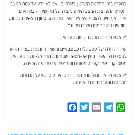
במפרץ בזמן החלפת השלטון בארה"ב , אני לא יודע עד כמה המצב
יתפרץ. התפרצות המצב היא פונקציה של מה שיקרה באירועים
אלה. אני חייב להוסיף שצה"ל ושאר כוחות הביטחון נמצאים בכוננות,
ומודעים היטב למתרחש בחזית זו."
*- צבא ארה"ב מתגבר כוחות בעיראק.
שיירה גדולה של 200 כלי רכב צבאיים ומשאיות עמוסות בציוד הגיעו
לבסיס חיל האוויר בעין אל-אסאד שבמערב מחוז אל-ענבר בעיראק.
מטוסי קרב אמריקאיים, מסוקים ומזל"טים אבטחו את השיירה.
*- צבא איראן יתחיל מחר תמרון רחב היקף, בדגש על תרגולות
מזל"טים ומערכות הגנה אווירית.
F
T
E
T
W
a
w
m
el
h
c
itt
ai
e
at