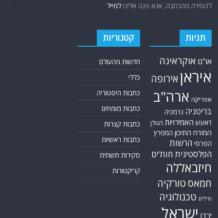
להסירה מהכתבה, אנא פנה אלינו
למייל
תגיות
קטגוריות
אוקראינה
או"ם
חדשות מהעולם
איראן
אירופה
כללי
ארה"ב
כתבות היסטוריה
אפריקה
כתבות מומחים
בריטניה
גרמניה
האמירויות
דאעש
הגולן
כתבות קצרות
המזרח התיכון
המפרץ
כתבות ראשיות
הרשות
הפרסי
הפלסטינית
חות'ים
סקירות תשתית
חיזבאללה
קריקטורות
טורקיה
חמאס
טכנולוגיה
טילים
ישראל
ירדן