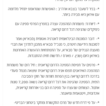
*- בכיר לשעבר בצבא ארה"ב : האפשרות שטראמפ יתחיל מלחמה
עם איראן היא סבירה ביותר.
*- דיווח זר: משמרות המהפכה עצרה במפרץ הפרסי ספינה עם
כימיקלים שהניפה דגל דרום קוריאה.
*- דובר הסוכנות הבינלאומית לאנרגיה אטומית (סבא"א) אמר
לסוכנות הידיעות רויטרס, כי מנכ"ל סבא"א מתכנן לתדרך את חברי
מועצת הנגידים של סבא"א, על התפתחויות ההעשרה האחרונות
באיראן היום (שני). / פארס / חדשות חזית ההתנגדות.
*- פרטים על תפיסת הספינה הדרום קוריאנית : חיל הים של משמרות
המהפכה האיראנים תפסו אניה דרום קוריאנית שיצאה מנמל סעודי
בדרכה לדרום קוריאה בגין הפרות חוזרות של חוקי הסביבה
הימית. הספינה שהניפה את דגל דרום קוריאה נשאה 7,200 טונות
אתנול. הצוותים שנעצרו על ספינה זו הם בני אזרחות קוריאנית,
אינדונזית, וייטנאמית ומיאנמר.
*- על פי דו"ח חדש של מרכז התקשורת ומחקר ביטחוני הבריטי-