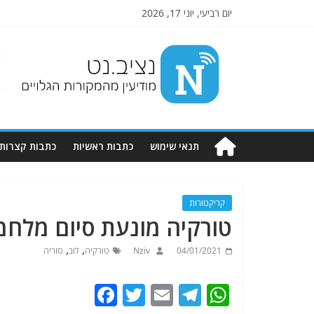
יום רביעי, יוני 17, 2026
Nziv.net
מודיעין
מהמקורות
הגלויים
תנאי שימוש
כתבות ראשיות
כתבות קצרות
קריקטורות
טורקיה מונעת סיום מלחמו
,
,
04/01/2021
Nziv
טורקיה
לוב
סוריה
F
T
E
T
W