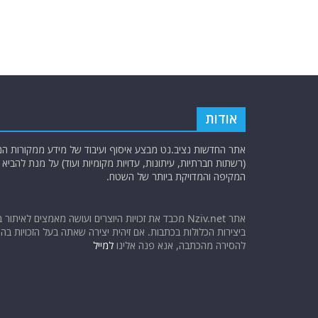
אודות
אתר החדשות נציב.נט מבצע איסוף ועיבוד של מידע ממקורות המוד
(רשתות חברתיות, עיתונות, עדויות מקומיות ועוד) על מנת להבי
המקיפה והמדויקת ביותר של השטח.
אתר Nziv.net מכבד את זכויות היוצרים ועושה מאמצים לאיתור 
ביצירות הכלולות בכתבות. אם זיהית יצירה שאתה בעל הזכויות בה ו
להסירה מהכתבה, אנא פנה אלינו
למייל