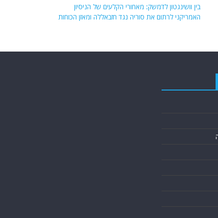
בין וושינגטון לדמשק: מאחורי הקלעים של הניסיון
האמריקני לרתום את סוריה נגד חזבאללה ומאזן הכוחות