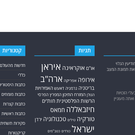
תגיות
קטגוריות
יעין הגלוי
איראן
חדשות מהעולם
אוקראינה
או"ם
א את תמונת המצב
כללי
ארה"ב
אירופה
אפריקה
כתבות היסטוריה
בריטניה
האמירויות
גרמניה
דאעש
בעלי הזכויות
המזרח התיכון
כתבות מומחים
המפרץ הפרסי
הגולן
אתה מעוניין
הרשות הפלסטינית
חות'ים
כתבות קצרות
חיזבאללה
חמאס
כתבות ראשיות
טורקיה
טכנולוגיה
ירדן
טילים
סקירות תשתית
ישראל
כורדים
כטב"מים
קריקטורות