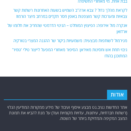
בבת אחת. מי מאחורי החשיפה?
לקראת מהלך גדול ? צבא ארה"ב השמיש בשעות האחרונות רשתות קשר
צבאיות ומערכות קשר מוצפנות באופן חסר תקדים במרחב מיצר הורמוז
אנקרה מול אירופה: הפיצוץ המוחלט – הגינוי הדרמטי שהחריב את חלומו של
ארדואן
מנירמול לשותפות מבצעית: משמעויות ביקור שר ההגנה המצרי בטורקיה
גיבוי תחת אש וחסינות מאיראן: הסיפור מאחורי המפעל לייצור טילי 'טמיר'
המתוכנן בהודו
אודות
אתר החדשות נציב.נט מבצע איסוף ועיבוד של מידע ממקורות המודיעין הגלוי
(רשתות חברתיות, עיתונות, עדויות מקומיות ועוד) על מנת להביא את תמונת
המצב המקיפה והמדויקת ביותר של השטח.