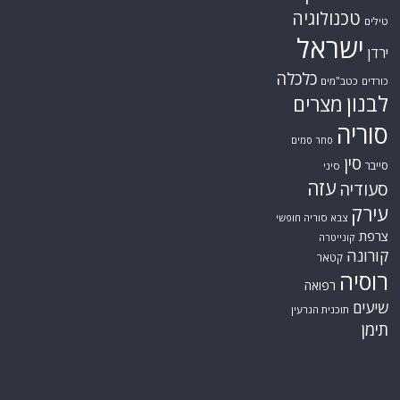
טכנולוגיה
טילים
ישראל
ירדן
כלכלה
כורדים
כטב"מים
לבנון
מצרים
סוריה
סחר סמים
סין
סייבר
סיני
עזה
סעודיה
עירק
צבא סוריה חופשי
צרפת
קונייטרה
קורונה
קטאר
רוסיה
רפואה
שיעים
תוכנית הגרעין
תימן