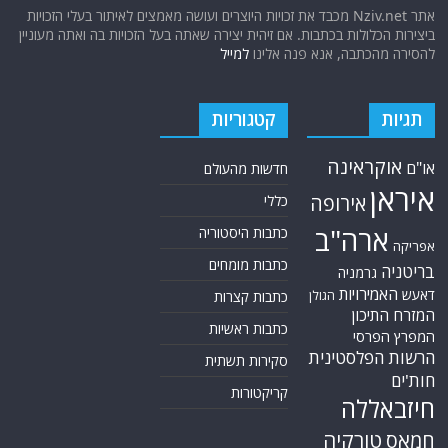
אתר Nziv.net מכבד את זכויות היוצרים ועושה מאמצים לאיתור בעלי הזכויות
ביצירות הכלולות בכתבות. אם זיהית יצירה שאתה בעל הזכויות בה ואתה מעוניין
להסירה מהכתבה, אנא פנה אלינו
למייל
תגיות
קטגוריות
אוקראינה
או"ם
חדשות מהעולם
איראן
אירופה
כללי
ארה"ב
כתבות היסטוריה
אפריקה
כתבות מומחים
בריטניה
גרמניה
האמירויות
דאעש
הגולן
כתבות קצרות
המזרח התיכון
כתבות ראשיות
המפרץ הפרסי
הרשות הפלסטינית
סקירות תשתית
חות'ים
קריקטורות
חיזבאללה
טורקיה
חמאס