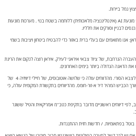
ץ נמל ביירות.
*- רפאל תעשיות – חברה ישראלית חושפת מערכת מזל"ט מונעת AI (אינטליגנציה מלאכותית) ללוחמה בשטח בנוי . מערכות מונעות
סים לבניין וסורקים את חלליו.
: אנו מתואמים עם בעלי ברית באזור כדי להבטיח ביטחון ויציבות בשמי
עברה הנרחבת, של ציוד צבאי איראני לעירק. איראן רוצה לנקום את הריגת
 את הדאגה הגדולה ביותר בימים האחרונים.
*- התקשורת המקומית בסוריה דיווחה כי דאעש טמן מארב לצבא הסורי. מהדווחים עולה כי שלושה אוטובוסים, של חיילי דיוויזיה 4 של
 הכביש המהיר דיר א-זור-חומס. מהדיווחים בתקשורת המקומית עולה, כי
 לפי דיווחים ראשוניים מדובר בתקיפת כטב"מ אמריקאית והטיל ששוגר
 בוטל בפתאומיות. / חדשות חזית ההתנגדות.
 אם יש לכך קשר לסערה הפוליטית בוושינגטון סביב סירובו של הנשיא היוצא