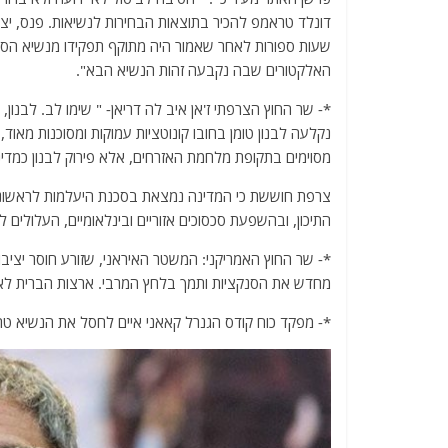
שעות ספורות לאחר שאמור היה מתוקף תפקידו מנשיא הסנ
האלקטורים שבה נקבעה זהות הנשיא הבא".
*- שר החוץ הצרפתי ז'אן איב לה דריאן- " שימו לב. לבנו
נקלעה לבנון טומן בחובו קונוטציות עמוקות ומסוכנות מאוד
מסוימים בתקופת מלחמת האזרחים, אלא פירוק לבנון כמדינה
התיכון, ובהשפעת סכסוכים אזוריים ובינלאומיים, העלולים לה
*- שר החוץ האמריקני: המשטר האיראני, שזורע חוסר יציב
מחדש את הסנקציות ותמך בלחץ המרבי. ארצות הברית לא 
*- מפקד כוח קודס הגנרל קאאני איים לחסל את הנשיא טרא