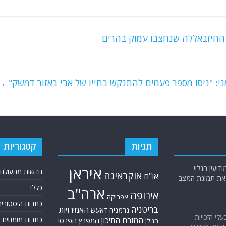
 החיזבאללה שנחצבו עמוק בהרים
ני: "ניסו מספר פעמים להתנקש בחייו של אבי באזור דמשק"
→
תגיות
קטגוריות
יעין הגלוי
איראן
חדשות מהעולם
אוקראינה
או"ם
א את תמונת המצב
כללי
ארה"ב
אירופה
אפריקה
כתבות היסטוריה
בריטניה
האמירויות
גרמניה
דאעש
בעלי הזכויות
כתבות מומחים
המזרח התיכון
המפרץ הפרסי
הגולן