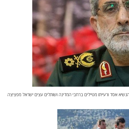
נשיא אסד ורעייתו מטיילים ברחבי המדינה ושותלים עצים ישראל מפציצה