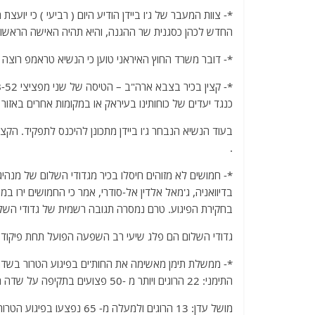
a
w
m
el
h
*- צוות המעבר של ג'ו ביידן הודיע היום ( רביעי ) כי יו
c
itt
ai
e
at
החדש לכהן כסגנית שר ההגנה, והיא תהיה האישה הראשונ
e
er
l
g
s
*- דובר משרד החוץ האיראני טוען כי הנשיא טראמפ רוצה לתקוף את איראן ב
b
ra
A
o
m
p
כנגד יעדים של כוחותינו בעיראק או במקומות אחרים באזור 
o
p
k
בעוד הנשיא הנבחר ג'ו ביידן מתכונן להיכנס לתפקיד. הקצ
.
*- חמושים לא מזוהים חיסלו בכיר מגדודי השלום של מנה
בדיוואניה, ג'מאל אלדין אל-סודרי, אמר כי החמושים ירו ב
בחקירת הפיגוע. טרם נמסרה תגובה רשמית של גדודי השלו
גדודי השלום הם פלג שיעי רב השפעה הפועל תחת פיקוד כוחו
התימני: 22 הרוגים ויותר מ -50 פצועים בתקיפה על שדה התעופה הבינלאומי עדן.
מושל עדן: 13 הרוגים ולמעלה מ- 65 נפצעו בפיגוע הטרור בשדה התעופה הבינלאומי עדן.