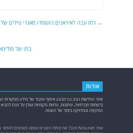
a
w
m
el
h
c
itt
ai
e
at
e
er
l
g
s
←
רמז עבה לאיראנים:הושמדו מאגרי טילים של
b
ra
A
o
m
p
o
p
בתו של סולימא
k
אודות
אתר החדשות נציב.נט מבצע איסוף ועיבוד של מידע ממקורות המוד
(רשתות חברתיות, עיתונות, עדויות מקומיות ועוד) על מנת להבי
המקיפה והמדויקת ביותר של השטח.
אתר Nziv.net מכבד את זכויות היוצרים ועושה מאמצים לאיתור 