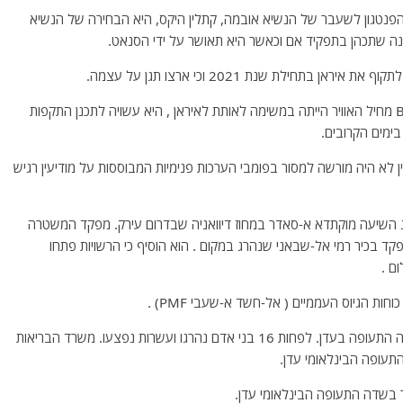
עצת הפנטגון לשעבר של הנשיא אובמה, קתלין היקס, היא הבחירה של הנשיא
ה שתכהן בתפקיד אם וכאשר היא תאושר על ידי הסנאט.
תחילת שנת 2021 וכי ארצו תגן על עצמה.
*- קצין בכיר בצבא ארה"ב – הטיסה של שני מפציצי B-52 מחיל האוויר הייתה במשימה לאותת לאיראן , היא עשויה לתכנן התקפות
בימים הקרובים.
ין לא היה מורשה למסור בפומבי הערכות פנימיות המבוססות על מודיעין רגיש
יג השיעה מוקתדא א-סאדר במחוז דיוואניה שבדרום עירק. מפקד המשטרה
מפקד בכיר רמי אל-שבאני שנהרג במקום . הוא הוסיף כי הרשויות פתחו
ם .
ת הגיוס העממיים ( אל-חשד א-שעבי PMF) .
*- ממשלת תימן מאשימה את החות'ים בפיגוע הטרור בשדה התעופה בעדן. לפחות 16 בני אדם נהרגו ועשרות נפצעו. משרד הבריאות