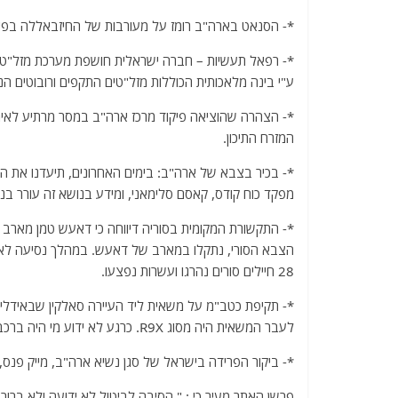
*- הסנאט בארה"ב רומז על מעורבות של החיזבאללה בפיצו
ע"י בינה מלאכותית הכוללות מזל"טים התקפים ורובוטים הנכנ
*- הצהרה שהוציאה פיקוד מרכז ארה"ב במסר מרתיע לאיראן
המזרח התיכון.
*- בכיר בצבא של ארה"ב: בימים האחרונים, תיעדנו את הה
מפקד כוח קודס, קאסם סלימאני, ומידע בנושא זה עורר בנו
הצבא הסורי, נתקלו במארב של דאעש. במהלך נסיעה לאורך
28 חיילים סורים נהרגו ועשרות נפצעו.
*- תקיפת כטב"מ על משאית ליד העיירה סאלקין שבאידליב,
לעבר המשאית היה מסוג R9X. כרגע לא ידוע מי היה ברכב.
*- ביקור הפרידה בישראל של סגן נשיא ארה"ב, מייק פנס,
פרשן האתר מעיר כי : " הסיבה לביטול לא ידועה ולא ברור