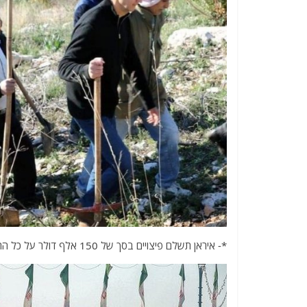
*- איראן תשלם פיצויים בסך של 150 אלף דולר על כל הרוג מהמטוס האוקראיני שהופל בשמי המדינה בטיל נ"מ.