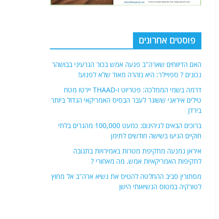
פוסטים אחרונים
האם הדיווחים שארה"ב פגעה אמש בכור הגרעיני בבושהר
נכונים ? ספויילר: היא נזהרה מאוד שלא לפגוע!
דרמה בשמי הממלכה: פטריוט ו-THAAD יירטו מטח
טילים איראני ששוגר לעבר הבסיס האמריקאי הגדול ביותר
בירדן
ברוכים הבאים לגיהינום: כמעט 100,000 מהגרים בלתי
חוקיים הגיעו בשישה חודשים לתימן
איראן נמנעה מתקיפת מטרות באמירויות בתגובה
לתקיפות האמריקאיות אמש. מה מאחורי ?
מסתורין סביב ההחלטה להטיס את נשיא ארה"ב אל מחוץ
לטורקיה במטוס הנשיאותי הישן