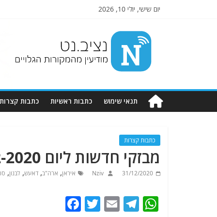
יום שישי, יולי 10, 2026
Nziv.net
מודיעין
מהמקורות
הגלויים
תנאי שימוש
כתבות ראשיות
כתבות קצרות
כתבות קצרות
מבזקי חדשות ליום 31-12-2020. מתעדכן
,
,
,
,
31/12/2020
Nziv
איראן
ארה"ב
דאעש
לבנון
סו
F
T
E
T
W