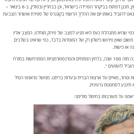
דונלד טראמפ להכיר בתוצאות הבחירות לנשיאות. פנס, יצוין, תכנן לפתוח בביקרור הפרידה בישראל, וכן בבחריין ובפולין, ב-6 בינואר –
אט להוביל באותו יום את ההליך הרשמי בקונגרס של ספירת ואשרור הצבעת
ן, כפי שהיא מתנהלת כעת היא תגיע למצב של פירוק מוחלט. המצב אליו
, משום שאין פירושו כישלון רק של המוסדות בלבד, כפי שראינו בשלבים
 או כישות.
צרפת חוששת כי המדינה נמצאת בסכנת היעלמות לראשונה מזה 100 שנה, בלחץ המתחים והטרנספורמציות המתרחשות במזרח
וביל לזעזועים ".
ות וטרור, מאיים על ארצות הברית ובעלות בריתנו. ממשל טראמפ הטיל
תיכנע לסחטנות גרעינית.
מפ על מעורבותו בחיסול סולימני.