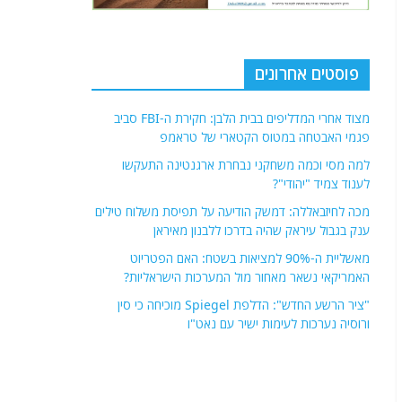
פוסטים אחרונים
מצוד אחרי המדליפים בבית הלבן: חקירת ה-FBI סביב
פגמי האבטחה במטוס הקטארי של טראמפ
למה מסי וכמה משחקני נבחרת ארגנטינה התעקשו
לענוד צמיד "יהודי"?
מכה לחיזבאללה: דמשק הודיעה על תפיסת משלוח טילים
ענק בגבול עיראק שהיה בדרכו ללבנון מאיראן
מאשליית ה-90% למציאות בשטח: האם הפטריוט
האמריקאי נשאר מאחור מול המערכות הישראליות?
"ציר הרשע החדש": הדלפת Spiegel מוכיחה כי סין
ורוסיה נערכות לעימות ישיר עם נאט"ו