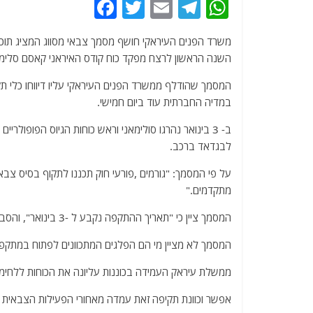
F
T
E
T
W
a
w
m
el
h
משרד הפנים העיראקי חושף מסמך צבאי מסווג המציג תוכנ
c
itt
ai
e
at
השנה הראשון לרצח מפקד כוח קודס האיראני קאסם סלימא
e
er
l
g
s
המסמך שהודלף ממשרד הפנים העיראקי עליו דיווחו כלי תקש
b
ra
A
במדיה החברתית עוד ביום חמישי.
o
m
p
o
p
לבגדאד ברכב.
k
על פי המסמך: "גורמים ,פורעי חוק תכננו לתקוף בסיס צבא
מתקדמים."
המסמך ציין כי "תאריך ההתקפה נקבע ל -3 בינואר", והסביר כי: "האזור שהיה אמור להיות מכוון הוא מחוז אבו גריב, מערבית לבגדאד."
המסמך לא מציין מי הם הפלגים המתכוונים לפתוח במתקפת
ממשלת עיראק העמידה בכוננות עליונה את הכוחות ללחימה
אפשר וכוונת תקיפה זאת עמדה מאחורי הפעילות הצבאית ה