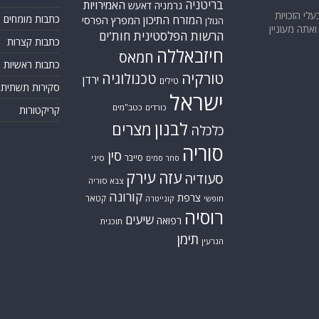
בריטניה
האמירויות
גרמניה
דאעש
בעלי הזכויות
המזרח התיכון
כתבות מומחים
המפרץ הפרסי
הגולן
אתה מעוניין
הרשות הפלסטינית
חות'ים
כתבות קצרות
חיזבאללה
חמאס
כתבות ראשיות
טורקיה
טכנולוגיה
ירדן
טילים
סקירות תשתית
ישראל
כורדים
כטב"מים
קריקטורות
לבנון
מצרים
כלכלה
סוריה
סין
סייבר
סיני
סחר סמים
עזה
עירק
סעודיה
צבא סוריה
קורונה
צרפת
קטאר
חופשי
קונייטרה
רוסיה
שיעים
רפואה
תוכנית
תימן
הגרעין