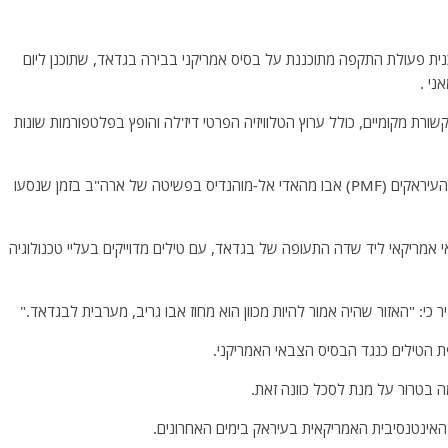
ית פעולת התקפה מתוכננת על בסיס אמריקני בבירה בגדאד, שתוכנן ליום
ני .
ורת מקומיים, כולל ערוץ הטלוויזיה הפרטי דיז'לה והופץ בפלטפורמות שונות
ב- 3 בינואר נהרגו סולימאני וראש כוחות הגיוס הפופולריים העיראקים (PMF) אבו מהאדי אל-מוהנדיס בפשיטה של ארה"ב בזמן שנסעו
י אמריקאי ליד שדה התעופה של בגדאד, עם טילים מדוייקים בעליי טכנולוגיה
 הטילים כנגד הבסיס הצבאי האמריקני.
 בטרור על מנת לסכל כוונה זאת.
אינטנסיבית האמריקאית בעיראק בימים האחרונים.