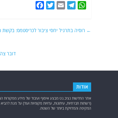
F
T
E
T
W
a
w
m
el
h
c
itt
ai
e
at
e
er
l
g
s
←
רוסיה בתרגיל יחסי ציבור לכריסטמס: בקשת חי
b
ra
A
o
m
p
o
p
דובר צה"ל מסכם את ש
k
אודות
אתר החדשות נציב.נט מבצע איסוף ועיבוד של מידע ממקורות המוד
(רשתות חברתיות, עיתונות, עדויות מקומיות ועוד) על מנת להבי
המקיפה והמדויקת ביותר של השטח.