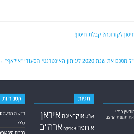
סון לקורונה? קבלת חיסון!
נת 2020 לעיתון האינטרנטי הסעודי "אילאף"
→
תגיות
קטגוריות
יעין הגלוי
איראן
חדשות מהעולם
אוקראינה
או"ם
א את תמונת המצב
כללי
ארה"ב
אירופה
אפריקה
כתבות היסטוריה