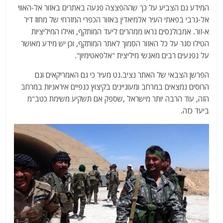
המידע גם הצביע על כך שההפצצה פגעה באתרים באזור אל-האווי
אל-גרבי בפאתי העיר אלמיאדין באזור הכפרי המזרחי של מחוז דיר
א-זור. אמבולנסים נראו ממהרים ליעד המותקף, ואילו המיליציות
הטילו סגר על כל האזור הסמוך לאתר המותקף, וכן יש מידע מאושר
על נפגעים רבים מאנשי מיליצית "אלפאטימיון".
הפרשן הצבאי של האתר נציב.נט מעיר כי גם האמריקאים וגם
הרוסים נמצאים במרחב ומעוניינים בקיצוץ כנפיים איראניות במרחב
הזה, עוד הרבה יותר מישראל ,שספק אם תשקיע משימת כטב"מ
ביעד כזה.