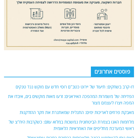
פוסטים אחרונים
דו-קרב בשחקים: תיעוד של יירוט כטב"ם רוסי חדש עם מוקש נגד טנקים
הפדיחה של משמרות המהפכה האיראנים: זרעו מאות מוקשים בים, איבדו את
המפה ויצרו לעצמם מצור
מאבקת פרחים לאריכות ימים: התגלית שמאתגרת את חקר ההזדקנות
מלחמות האגו בצמרת הביטחונית נמשכות במלוא עוזם: כשקרבות היח"צ של
ראשי המערכת מחליפים את האחראיות הלאומית
האם ניתן להשתמש בבינה מלאכותית בכתיבת כתבות עיתונאיות?