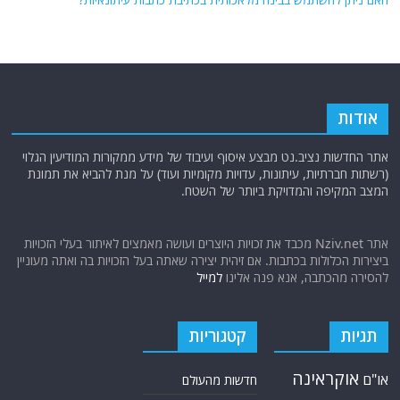
אודות
אתר החדשות נציב.נט מבצע איסוף ועיבוד של מידע ממקורות המודיעין הגלוי
(רשתות חברתיות, עיתונות, עדויות מקומיות ועוד) על מנת להביא את תמונת
המצב המקיפה והמדויקת ביותר של השטח.
אתר Nziv.net מכבד את זכויות היוצרים ועושה מאמצים לאיתור בעלי הזכויות
ביצירות הכלולות בכתבות. אם זיהית יצירה שאתה בעל הזכויות בה ואתה מעוניין
להסירה מהכתבה, אנא פנה אלינו
למייל
תגיות
קטגוריות
אוקראינה
או"ם
חדשות מהעולם