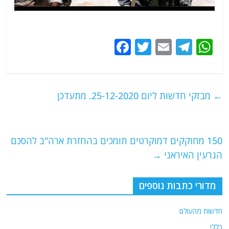
F
T
E
T
W
a
w
m
el
h
c
itt
ai
e
at
e
er
l
g
s
←
מבזקי חדשות ליום 25-12-2020. מתעדכן
b
ra
A
o
m
p
o
p
150 מחוקקים דמוקרטים תומכים בהחזרת ארה"ב להסכם
הגרעין האיראני
→
k
מדורי כתבות נוספים
חדשות מהעולם
כללי