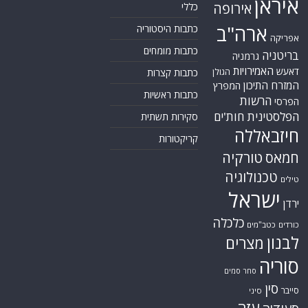
איראן
אירופה
כללי
ארה"ב
כתבות היסטוריה
אפריקה
כתבות מומחים
בריטניה
גרמניה
האמירויות
דאעש
הגולן
כתבות קצרות
המזרח התיכון
המפרץ
כתבות ראשיות
הרשות
הפרסי
הפלסטינית
חות'ים
סקירות תשתית
חיזבאללה
קריקטורות
טורקיה
חמאס
טכנולוגיה
טילים
ישראל
ירדן
כלכלה
כורדים
כטב"מים
לבנון
מצרים
סוריה
סחר סמים
סין
סייבר
סיני
עזה