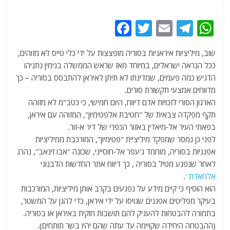
F
T
E
T
W
a
w
m
el
h
שוב, מיליציות איראניות בסוריה מופצצות על ידי כלי טייס לא מזוהים,
c
itt
ai
e
at
ככל הנראה ישראלים, במיוחד מאז שראש הממשלה בנימין נתניהו
e
er
l
g
s
הדגיש כמה פעמים, שמדינתו לא תיתן לאיראן להתבסס בסוריה – כך
b
ra
A
מדווחים אמצעי תקשורת סורים.
הארגון הסורי לזכויות אדם דיווח, היום חמישי, כי כטב"מ לא מזוהה
o
m
p
תקף מפקדה צבאית של "חטיבת אלפטימיון", המזוהה עם איראן,
o
p
בפאתי העיר אל-מיאדין באזור הכפרי של דיר א-זור.
k
לפני כן נמסר שמפקד מיליציית "פטימיון", המורכבת ממיליציות
אפגניות בסוריה, מוחמד ג'עפר אל-חוסייני, שכונה "אבו זינאב", נהרג
לאחר שנפגע מטיל בסוריה , כך דיווח אתר החדשות הלבנוני
אלחאדת '
.
הוא הוסיף כי קיים מידע על נפגעים בקרב אותן מיליציות, המורכבות
בעיקר מפליטים אפגנים שגויסו על ידי איראן, כדי להגן על המשטר,
בתמורה להבטחות להעניק להם תושבות חוקית באיראן או בסוריה.
(ההבטחה היחידה שקויימה עד עתה שהם יהיו בשר תותחים).