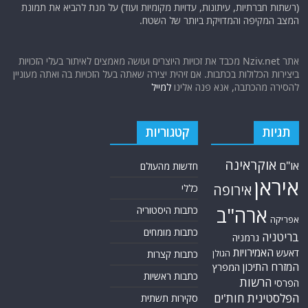
(רשתות חברתיות, עיתונות, עדויות מקומיות ועוד) על מנת להביא את תמונת
המצב המקיפה והמדויקת ביותר של השטח.
אתר Nziv.net מכבד את זכויות היוצרים ועושה מאמצים לאיתור בעלי הזכויות
ביצירות הכלולות בכתבות. אם זיהית יצירה שאתה בעל הזכויות בה ואתה מעוניין
להסירה מהכתבה, אנא פנה אלינו
למייל
תגיות
קטגוריות
אוקראינה
או"ם
חדשות מהעולם
איראן
אירופה
כללי
ארה"ב
כתבות היסטוריה
אפריקה
כתבות מומחים
בריטניה
גרמניה
האמירויות
דאעש
הגולן
כתבות קצרות
המזרח התיכון
המפרץ
כתבות ראשיות
הרשות
הפרסי
הפלסטינית
חות'ים
סקירות תשתית