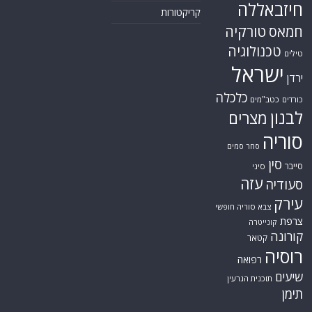
חיזבאללה
קריקטורות
טורקיה
חמאס
טכנולוגיה
טילים
ישראל
ירדן
כלכלה
כורדים
כטב"מים
לבנון
מצרים
סוריה
סחר סמים
סין
סייבר
סיני
עזה
סעודיה
עירק
צבא סוריה חופשי
צרפת
קונייטרה
קורונה
קטאר
רוסיה
רפואה
שיעים
תוכנית הגרעין
תימן