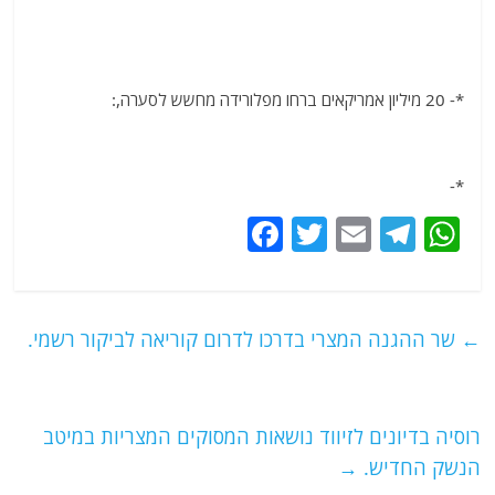
*- 20 מיליון אמריקאים ברחו מפלורידה מחשש לסערה,:
*-
F
T
E
T
W
a
w
m
el
h
c
itt
ai
e
at
e
er
l
g
s
←
שר ההגנה המצרי בדרכו לדרום קוריאה לביקור רשמי.
b
ra
A
o
m
p
o
p
רוסיה בדיונים לזיווד נושאות המסוקים המצריות במיטב
הנשק החדיש.
→
k