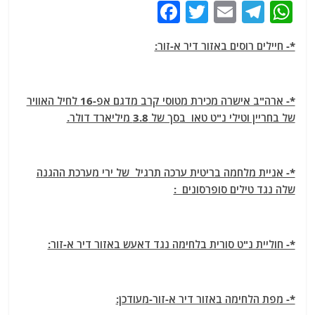
F
T
E
T
W
a
w
m
el
h
*- חיילים רוסים באזור דיר א-זור:
c
itt
ai
e
at
e
er
l
g
s
b
ra
A
*- ארה"ב אישרה מכירת מטוסי קרב מדגם אפ-16 לחיל האוויר
o
m
p
של בחריין וטילי נ"ט טאו בסך של 3.8 מיליארד דולר.
o
p
k
*- אניית מלחמה בריטית ערכה תרגיל של ירי מערכת ההגנה
שלה נגד טילים סופרסונים :
*- חוליית נ"ט סורית בלחימה נגד דאעש באזור דיר א-זור:
*- מפת הלחימה באזור דיר א-זור-מעודכן: