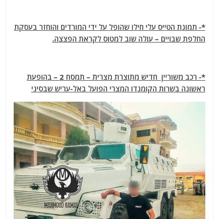
*- תמונת הטייס עלי חילו שהופל על ידי המורדים והוחזר בעסקת
החלפת שבויים – עולה שוב למטוס לקראת הפצצה.
*- רכב משוריין חדיש מתוצרת מצרית – תמסח 2 – בהופעת
ראשונה בשרות הקומנדו המצרי הפועל באל-עריש שבסיני