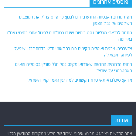
פוסטים אחרונים
מפת מרחב האבטחה החדש בדרום לבנון: כך פרס צה"ל את המוצבים
השולטים על גבול הצפון
מתחת לרדאר: מכליות נפט רוסיות שיגרו כטב"מים לריגול אחרי בסיסי נאט"ו
באירופה
אלערביה: צרפת ואיטליה מקימים כוח רב לאומי חדש בדרום לבנון שיפעל
לפירוק חיזבאללה
החזית הדרומית החדשה שארדואן מקים: נמל חלל טורקי בסומליה והאיום
האסטרטגי על ישראל
איראן: סיכלנו 4 תאי טרור הקשורים למודיעין האמריקאי והישראלי
אודות
אתר החדשות נציב.נט מבצע איסוף ועיבוד של מידע ממקורות המודיעין הגלוי