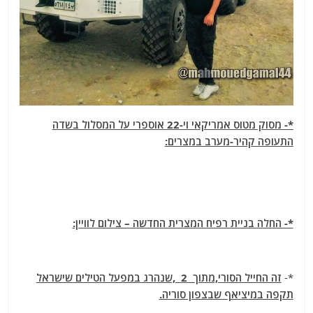
*- מסוק מטוס אמריקאי וי-22 אוספרי על המסלול בשדה
התעופה קהיר-מערב במצרים:
*- החלה בניית רפיח המצרית החדשה – צילום לוויין:
*-
זה החייל הסורי,מתוך 2 ,שנהרג במפעל הטילים שישראל
תקפה במיציאף שבצפון סוריה.