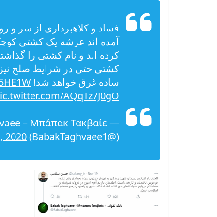
فساد و کلاهبرداری از سر و روی
آمده اند عرشه یک کشتی کوچک
کرده اند و نام کشتی را گذاشته
کشتی حتی در شرایط صلح نیز ا
ساده غرق خواهد شد!
Re5HE1W
ic.twitter.com/AQqTz7J0gO
, 2020
(@BabakTaghvaee1)