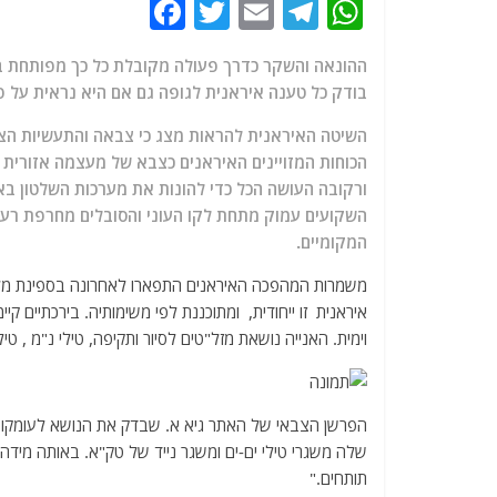
F
T
E
T
W
a
w
m
el
h
ההונאה והשקר כדרך פעולה מקובלת כל כך מפותחת בש
c
itt
ai
e
at
בודק כל טענה איראנית לגופה גם אם היא נראית על פנ
e
er
l
g
s
השיטה האיראנית להראות מצג כי צבאה והתעשיות הצב
b
ra
A
הכוחות המזויינים האיראנים כצבא של מעצמה אזורית
o
m
p
ורקובה העושה הכל כדי להונות את מערכות השלטון באי
o
p
השקועים עמוק מתחת לקו העוני והסובלים מחרפת רע
המקומיים.
k
משמרות המהפכה האיראנים התפארו לאחרונה בספינת מל
איראנית זו ייחודית, ומתוכננת לפי משימותיה. בירכתיים ק
וימית. האנייה נושאת מזל"טים לסיור ותקיפה, טילי נ"מ , טילי
שלה משגרי טילי ים-ים ומשגר נייד של טק"א. באותה מידה 
תותחים."