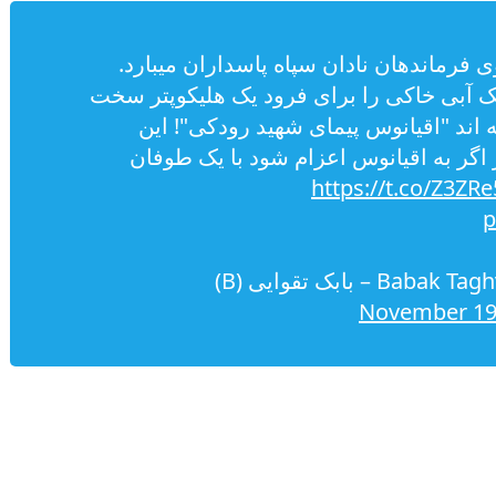
 فرماندهان نادان سپاه پاسداران میبارد.
 آبی خاکی را برای فرود یک هلیکوپتر سخت
 اند "اقیانوس پیمای شهید رودکی"! این
گر به اقیانوس اعزام شود با یک طوفان
https://t.co/Z3Z
p
— Babak Taghvaee – Μπάπακ Τακβαίε – بابک تقوایی (B)
November 19