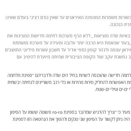
ורות משמרות המהפכה האיראנים עד שאין גורם רציני בעולם שאינו
יה כנכונה.
איות שלה מוציאות , ללא הרף מערכות לחימה חדישות המציגות את
 ,בעוד שהאמת היא הרבה יותר עלובה ומעידה על מערכת מושחתת
ראן עצמה ולגזור קופון כספי אדיר על חשבון עשרות מיליוני התושבים
ב נמשכת עקב שוד הקופה הציבורית שהיתה מיועדת להיטיב עם
חמה חדישה שהוכנסה לשרות בחיל הים שלה ולדבריהם "
ספינת מלחמה
יימת האפשרות להחליק סירות מהירות או כלי רכב משוריינים לנחיתה יבשתית
 ים-ים וטילי ים-שטח.
הפרשן הצבאי של האתר גיא א. שבדק את הנושא לעומקו מעיר כי "צריך להדגיש שמדובר בספינת ro-ro פשוטה ששמו על הסיפון
היה ניתן לקשור על הסיפון שני טנקים ולהפוך את הגרוטאה הזו לספינת