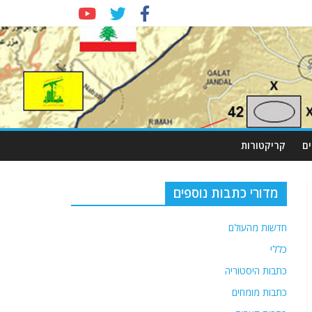
ם
קריקטורות
מדורי כתבות נוספים
חדשות מהעולם
כללי
כתבות היסטוריה
כתבות מומחים