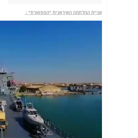
אניית המלחמה האיראנית "המפוארת" :