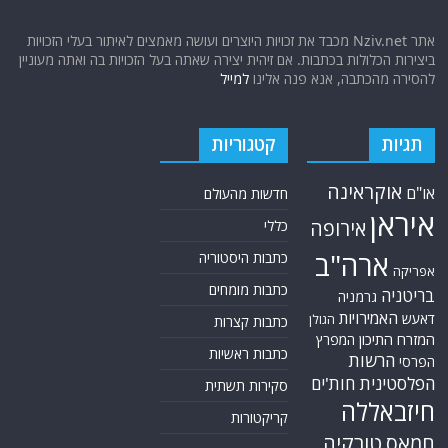
אתר Nziv.net מכבד את זכויות היוצרים ועושה מאמצים לאיתור בעלי הזכויות
ביצירות הכלולות בכתבות. אם זיהית יצירה שאתה בעל הזכויות בה ואתה מעוניין
להסירה מהכתבה, אנא פנה אלינו
למייל
תגיות
קטגוריות
אוקראינה
או"ם
חדשות מהעולם
איראן
אירופה
כללי
ארה"ב
כתבות היסטוריה
אפריקה
כתבות מומחים
בריטניה
גרמניה
האמירויות
דאעש
הגולן
כתבות קצרות
המזרח התיכון
המפרץ
כתבות ראשיות
הרשות
הפרסי
הפלסטינית
חות'ים
סקירות תשתית
חיזבאללה
קריקטורות
טורקיה
חמאס