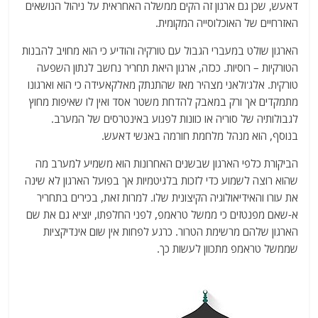
דאעש, שכן גם ארגון זה הקים ממשלה האחראית על ניהול הנושאים
האזרחיים של האוכלוסייה המקומית.
הארגון שולט במעברי הגבול עם טורקיה והודיע כי הוא מחויב להבנות
הטורקיות – רוסיות. ככזה, ארגון היאת תחריר נחשב לנתון השפעה
טורקית. אלג'ולאני מצהיר מאז שהתנתק מאלקאעידה כי הוא וארגונו
מתמקדים אך ורק במאבק להדחת משטר אסד ואין לו שאיפות מחוץ
לגבולותיה של סוריה או כוונות לפגוע באינטרסים של המערב.
בנוסף, הוא מנהל מלחמת חורמה באנשי דאעש.
הביקורת כלפי הארגון שבשנים האחרונות הוא משמיע למערב מה
שהוא רוצה לשמוע כדי לזכות בלגיטמיות אך בפועל הארגון לא שינה
את עורו והאידיאולוגיה הקיצונית שלו. למרות זאת, בכירים בתחריר
א-שאם מפנטזים כי ממשל טראמפ, לפני החלפתו, יוציא גם את שם
הארגון שלהם מרשימת הטרור. כרגע לפחות אין שום אינדיקציות
שממשל טראמפ מתכוון לעשות כך.