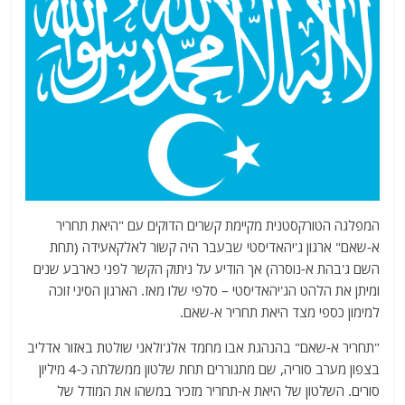
המפלגה הטורקסטנית מקיימת קשרים הדוקים עם "היאת תחריר
א-שאם" ארגון ג'יהאדיסטי שבעבר היה קשור לאלקאעידה (תחת
השם ג'בהת א-נוסרה) אך הודיע על ניתוק הקשר לפני כארבע שנים
ומיתן את הלהט הג'יהאדיסטי – סלפי שלו מאז. הארגון הסיני זוכה
למימון כספי מצד היאת תחריר א-שאם.
"תחריר א-שאם" בהנהגת אבו מחמד אלג'ולאני שולטת באזור אדליב
בצפון מערב סוריה, שם מתגוררים תחת שלטון ממשלתה כ-4 מיליון
סורים. השלטון של היאת א-תחריר מזכיר במשהו את המודל של