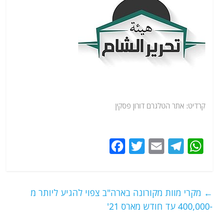
קרדיט:
אתר
הטלגרם דורון פסקין
F
T
E
T
W
a
w
m
el
h
c
itt
ai
e
at
e
er
l
g
s
←
מקרי מוות מקורונה בארה"ב צפוי להגיע ליותר מ
b
ra
A
-400,000 עד חודש מארס 21'