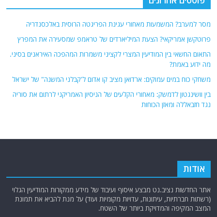
פוסטים אחרונים
מסר למערב? המשמעות מאחורי עגינת הפריגטה הרוסית באלכסנדריה
פרוטקשן אמריקאי? הצעת המיליארדים של טראמפ שמסעירה את המפרץ
התאום החשאי בין המודיעין המצרי לקציני משמרות המהפכה האיראנים בסיני.
מה ידוע באמת?
משחקי כוח במים עמוקים: ארדואן מציב קו אדום ל'קבלני המשנה" של ישראל
בין וושינגטון לדמשק: מאחורי הקלעים של הניסיון האמריקני לרתום את סוריה
נגד חזבאללה ומאזן הכוחות
אודות
אתר החדשות נציב.נט מבצע איסוף ועיבוד של מידע ממקורות המודיעין הגלוי
(רשתות חברתיות, עיתונות, עדויות מקומיות ועוד) על מנת להביא את תמונת
המצב המקיפה והמדויקת ביותר של השטח.