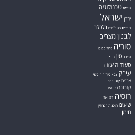
טכנולוגיה
טילים
ישראל
ירדן
כלכלה
כורדים
כטב"מים
לבנון
מצרים
סוריה
סחר סמים
סין
סייבר
סיני
עזה
סעודיה
עירק
צבא סוריה חופשי
צרפת
קונייטרה
קורונה
קטאר
רוסיה
רפואה
שיעים
תוכנית הגרעין
תימן