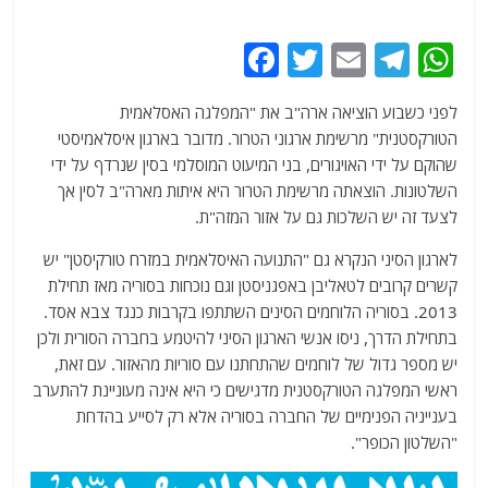
F
T
E
T
W
a
w
m
el
h
לפני כשבוע הוציאה ארה"ב את "המפלגה האסלאמית
c
itt
ai
e
at
הטורקסטנית" מרשימת ארגוני הטרור. מדובר בארגון איסלאמיסטי
e
er
l
g
s
שהוקם על ידי האויגורים, בני המיעוט המוסלמי בסין שנרדף על ידי
b
ra
A
השלטונות. הוצאתה מרשימת הטרור היא איתות מארה"ב לסין אך
לצעד זה יש השלכות גם על אזור המזה"ת.
o
m
p
o
p
לארגון הסיני הנקרא גם "התנועה האיסלאמית במזרח טורקיסטן" יש
קשרים קרובים לטאליבן באפגניסטן וגם נוכחות בסוריה מאז תחילת
k
2013. בסוריה הלוחמים הסינים השתתפו בקרבות כנגד צבא אסד.
בתחילת הדרך, ניסו אנשי הארגון הסיני להיטמע בחברה הסורית ולכן
יש מספר גדול של לוחמים שהתחתנו עם סוריות מהאזור. עם זאת,
ראשי המפלגה הטורקסטנית מדגישים כי היא אינה מעוניינת להתערב
בענייניה הפנימיים של החברה בסוריה אלא רק לסייע בהדחת
"השלטון הכופר".