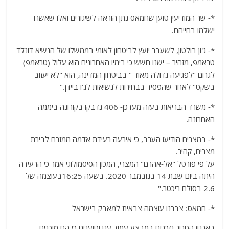
*- שר המודיעין טוען שחמאס נתן הוראה לשיגורים ואלו שאשרו
ישלמו בחייהם.
*- ג'ון בולטון, לשעבר יועץ לביטחון לאומי בממשלו של הנשיא דונלד
טראמפ, מזהיר – ישנו חשש כי בימיו האחרונים הוא עלול (טראמפ)
לגרום "לפגיעה גדולה מאוד " בביטחון המדינה, הוא "לא יעזוב
בשקט" לאחר שהפסיד בבחירות לנשיאות לג'ו ביידן."
*- משרד הבריאות בעזה מעדכן- 406 נדבקו בקורונה ביממה
האחרונה.
*- במצרים הודיעו הערב, כי אירעה רעידת אדמה ממזרח לבירת
מצרים, קהיר.
על פי פורטל "אל-אהרם" המצרי, המכון הסיסמולוגי אמר כי הרעידה
היתה ביום שבת 14 בנובמבר 2020. בשעה 16:25בעוצמה של
2.6 בסולם ריכטר."
*- חמאס: צברנו עוצמה צבאית למאבק בישראל
בארגון הטרור נזכרים במבצע עמוד ענן וטוענים כי הם מוכנים