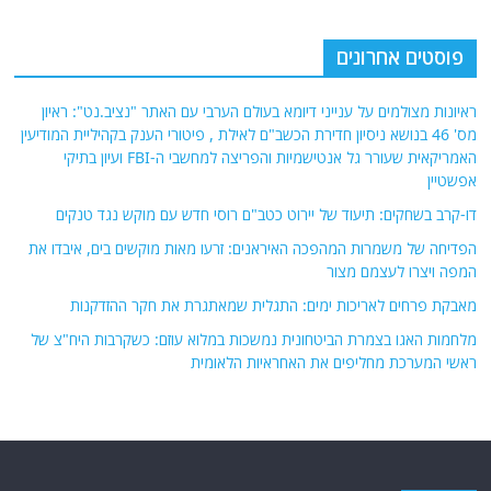
פוסטים אחרונים
ראיונות מצולמים על ענייני דיומא בעולם הערבי עם האתר "נציב.נט": ראיון
מס' 46 בנושא ניסיון חדירת הכשב"ם לאילת , פיטורי הענק בקהיליית המודיעין
האמריקאית שעורר גל אנטישמיות והפריצה למחשבי ה-FBI ועיון בתיקי
אפשטיין
דו-קרב בשחקים: תיעוד של יירוט כטב"ם רוסי חדש עם מוקש נגד טנקים
הפדיחה של משמרות המהפכה האיראנים: זרעו מאות מוקשים בים, איבדו את
המפה ויצרו לעצמם מצור
מאבקת פרחים לאריכות ימים: התגלית שמאתגרת את חקר ההזדקנות
מלחמות האגו בצמרת הביטחונית נמשכות במלוא עוזם: כשקרבות היח"צ של
ראשי המערכת מחליפים את האחראיות הלאומית