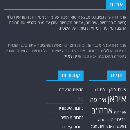
אודות
אתר החדשות נציב.נט מבצע איסוף ועיבוד של מידע ממקורות המודיעין הגלוי
(רשתות חברתיות, עיתונות, עדויות מקומיות ועוד) על מנת להביא את תמונת
המצב המקיפה והמדויקת ביותר של השטח.
אתר Nziv.net מכבד את זכויות היוצרים ועושה מאמצים לאיתור בעלי הזכויות
ביצירות הכלולות בכתבות. אם זיהית יצירה שאתה בעל הזכויות בה ואתה מעוניין
להסירה מהכתבה, אנא פנה אלינו
למייל
תגיות
קטגוריות
אוקראינה
או"ם
חדשות מהעולם
איראן
אירופה
כללי
ארה"ב
כתבות היסטוריה
אפריקה
כתבות מומחים
בריטניה
גרמניה
האמירויות
דאעש
הגולן
כתבות קצרות