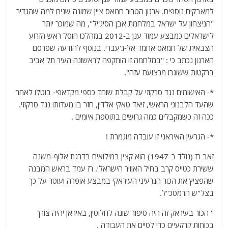
למאבקים נוספים. ארגון הטרור חמאס ציין שמונה שנים למה שהגדיר
"הניצחון על ישראל במלחמת אבן הסיג'יל", מה שמוכר יותר
לישראלים כמבצע עמוד ענן ב-2012 במהלכו חוסל ראש הזרוע
הצבאית של חמאס אחמד אל-ג'עברי. בנוסף להודעה שפרסם
הארגון נכתב כי : "במלחמה זו הותקפה לראשונה העיר תל אביב
ברקטות ששוגרו מרצועת עזה".
*- האישומים נגד סרקוזי על קבלת שוחד כספי מקדאפי- בוטלו לאחר
שהעד הלבנוני הראשי, זיאד טאקי אלדין, חזר בו מעדותו נגד סרקוזי.
ככה זה כשמקבלים כמה גרושים בתוספת איומים .
*- הגרעין האיראני זו עובדה מוגמרת !
זאב רז (נולד ב-1947) הוא קצין במילואים בדרגת אלוף-משנה
ששירת כטייס קרב בחיל האוויר הישראלי. רז עמד בראש המבנה
שהפציץ את הכור הגרעיני העיראקי במבצע אופרה ועוטר על כך
בצל"ש הרמטכ"ל.
" הכור בעיראק זה היה סיפור שונה לחלוטין, באיראן יהיה צורך
בכוחות קרקעיים כדי לסיים את העבודה .