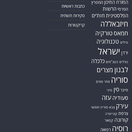
המזרח התיכון
המפרץ
כתבות ראשיות
הרשות
הפרסי
הפלסטינית
חות'ים
סקירות תשתית
חיזבאללה
קריקטורות
טורקיה
חמאס
טכנולוגיה
טילים
ישראל
ירדן
כלכלה
כורדים
כטב"מים
לבנון
מצרים
סוריה
סחר סמים
סין
סייבר
סיני
עזה
סעודיה
עירק
צבא סוריה חופשי
צרפת
קונייטרה
קורונה
קטאר
רוסיה
רפואה