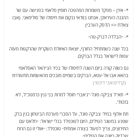
*- אירן – מפקד משמרות המהפכה חוסיין סלאמי בפגישה עם שר
ההגנה העיראקי, אנחנו בוודאי ננקום את חיסולו של סולימאני. (אבו
צאלח <> הדסק הערבי)
*- ‏״הבלדה לברק-טה״
בכל שנה כשמתחיל החורף, יוצאת האיוולת השקרית שהרקטות מעזה
עפות לישראל בגלל הברקים.
גם כשזה קורה ביום השנה לחיסולו של בכיר הג'יהאד האסלאמי
בהאא אבו אל-עטא, הברקים בשמיים מובכים מהאשמות.תתעוררו!!
(קרדיט:אבי דיכטר)
*- תא"ל צביקה פוגל-"ג'אברי חוסל למרות בני גנץ כרמטכ"ל, לא
בזכות".
‏תת אלוף במיל׳ צביקה פוגל, על הסברי מערכת הביטחון בגין ברק
שפגע במשגר הטילים, היום ל‎טוכפלד בגלי ישראל: ״חלאס עם
התירוצים, צריך לפעול בצורה אמתית״ טוכפלד: ״אולי זו גם הרוח
שבדיוק כיוונה את הטילים״.