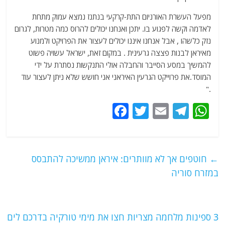
מפעל העשרת האורניום התת-קרקעי בנתנז נמצא עמוק מתחת
לאדמה וקשה לפגוע בו. יתכן ואנחנו יכולים להרוס כמה מטרות, לגרום
נזק כלשהו , אבל אנחנו איננו יכולים לעצור את הפרויקט ולמנוע
מאיראן לבנות פצצה גרעינית . במקום זאת, ישראל עשויה פשוט
להמשיך במסע הסייבר והחבלה אולי התנקשות נסתרת על ידי
המוסד.את פרוייקט הגרעין האיראני אני חושש שלא ניתן לעצור עוד
."
F
T
E
T
W
a
w
m
el
h
c
itt
ai
e
at
e
er
l
g
s
←
חוטפים אך לא מוותרים: איראן ממשיכה להתבסס
b
ra
A
במזרח סוריה
o
m
p
o
p
3 ספינות מלחמה מצריות חצו את מימי טורקיה בדרכם לים
k