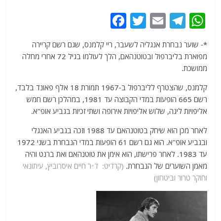
F
T
E
T
W
a
w
m
el
h
*- שוער נבחרת אנגליה לשעבר, ריי קלמנס, שגם רשם קריירה
c
itt
ai
e
at
מפוארת בליברפול ובטוטנהאם, הלך לעולמו בגיל 72 אחרי מחלה
e
er
l
g
s
ממושכת.
b
ra
A
קלמנס, שהצטרף לליברפול ב-1967 תמורת 18 אלף פאונד בלבד,
o
m
p
רשם 665 הופעות במדי הקבוצה עד 1981, במהלכן רשם חמש
o
p
אליפויות ליגה, שלוש אליפויות אירופה ושתי זכיות בגביע אופ"א.
k
לאחר מכן הוא שיחק בטוטנהאם עד 1988 וזכה בגביע האנגלי
ובגביע אופ"א. הוא גם רשם 61 הופעות במדי הנבחרת בשני 1972
עד 1983. לאחר פרישתו, הוא אימן את טוטנהאם ואת ברנט והיה
מאמן השוערים של הנבחרת.
(קרדיט: ד״ר חיים איסרוביץ, עיתונאי
וחוקר טרור וביטחון)