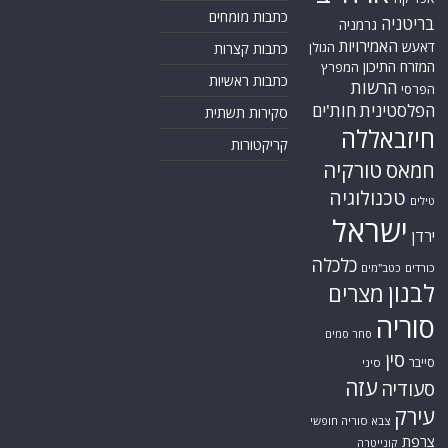
כתבות מומחים
בריטניה
גרמניה
האמירויות
דאעש
הגולן
כתבות קצרות
המזרח התיכון
המפרץ
כתבות ראשיות
הרשות
הפרסי
הפלסטינית
חות'ים
סקירות תשתית
חיזבאללה
קריקטורות
טורקיה
חמאס
טכנולוגיה
טילים
ישראל
ירדן
כלכלה
כורדים
כטב"מים
לבנון
מצרים
סוריה
סחר סמים
סין
סייבר
סיני
עזה
סעודיה
עירק
צבא סוריה חופשי
צרפת
קונייטרה