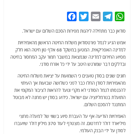
F
T
E
T
W
a
w
m
el
h
סודאן כבר מתחילה ליהנות מפירות הסכם השלום עם ישראל.
c
itt
ai
e
at
e
er
l
g
s
אמש הגיע לנמל פורטסודאן משלוח החיטה הראשון מהאמירויות
למדינה האפריקאית. המטען במשקל 68 אלף טון חיטה הוא חלק
b
ra
A
מסיוע החירום למדינה שנמצאת במשבר חמור עקב המחסור בחיטה
o
m
p
ובדלקים דבר שמורגש היטב על ידי כל אזרח סודני.
o
p
חוגים שונים בסודן טוענים כי השמועות על יציאת משלוח החיטה
k
מהאמירויות לסודן החלו כבר לפני כשלושה שבועות אך העיתוי
להכנסתו לנמל הסודני לא מקרי ונועד להראות לציבור המקומי את
התועלת בנורמליזציה עם ישראל. כידוע בסודן יש מחנה לא מבוטל
המתנגד להסכם השלום.
האמירויות הודיעה אף על העברת סיוע בשווי של למעלה מחצי
מיליארד דולר לח'רטום. זה מצטרף לעוד 370 מיליון דולר שיועברו
לסודן על ידי הבנק העולמי.