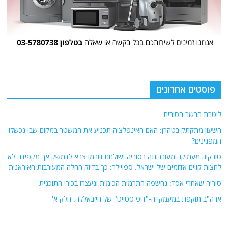
פוסטים אחרונים
ליטרת הבשר הסורית
השעון מתקתק בטהרן: האם האינפלציה תכניע את המשטר במקום שבו נכשלו
המפגינים?
טורקיה מעמיקה מעורבותה בסוריה ושולחת גורמי צבא לדמשק אך מקפידה לא
לחצות קווים אדומים של ישראל. ספויילר: כך בדיוק החלה המעורבות האיראנית
סוריה שאחרי אסד: נחשפה התרמית הכימית ונעצרו בכירי התוכנית
ארה"ב תוקפת במעמקי ה-"דיפ סטייט" של חיזבאללה. חלק א'