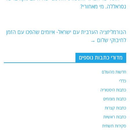
b
ra
A
נסראללה. מי מאחורי?
o
m
p
o
p
הנורמליזציה הערבית עם ישראל- איומים שהפכו עם הזמן
k
לחיבוקי שלום
→
מדורי כתבות נוספים
חדשות מהעולם
כללי
כתבות היסטוריה
כתבות מומחים
כתבות קצרות
כתבות ראשיות
סקירות תשתית