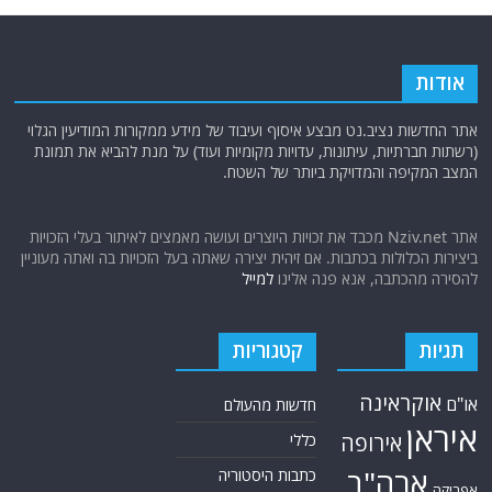
אודות
אתר החדשות נציב.נט מבצע איסוף ועיבוד של מידע ממקורות המודיעין הגלוי
(רשתות חברתיות, עיתונות, עדויות מקומיות ועוד) על מנת להביא את תמונת
המצב המקיפה והמדויקת ביותר של השטח.
אתר Nziv.net מכבד את זכויות היוצרים ועושה מאמצים לאיתור בעלי הזכויות
ביצירות הכלולות בכתבות. אם זיהית יצירה שאתה בעל הזכויות בה ואתה מעוניין
להסירה מהכתבה, אנא פנה אלינו
למייל
תגיות
קטגוריות
אוקראינה
או"ם
חדשות מהעולם
איראן
אירופה
כללי
ארה"ב
כתבות היסטוריה
אפריקה